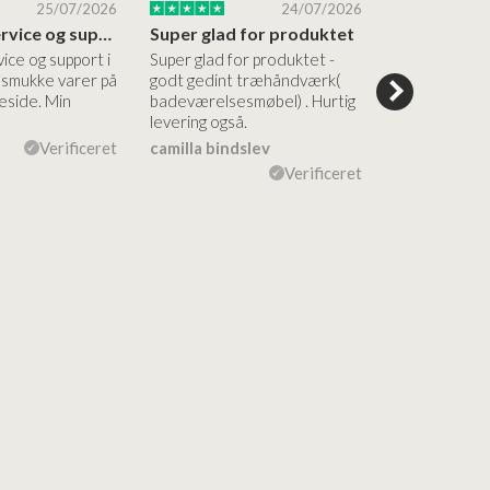
25/07/2026
24/07/2026
Altid god service og support i forhold…
Super glad for produktet
Alt var god
vice og support i
Super glad for produktet -
Alt var godt:
e smukke varer på
godt gedint træhåndværk(
forståelig h
side. Min
badeværelsesmøbel) . Hurtig
nem bestilling
levering også.
levering Sup
Verificeret
camilla bindslev
Flemming V
Verificeret