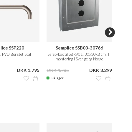
lice SSP220
Semplice SSB03-30766
Hass
, PVD Børstet Stål
Safetybox til SBR901, 30x30x8 cm, Til
Safetyb
montering i Sverige og Norge
mo
DKK 1.795
DKK 4.785
DKK 3.299
DKK 5
På lager
På la