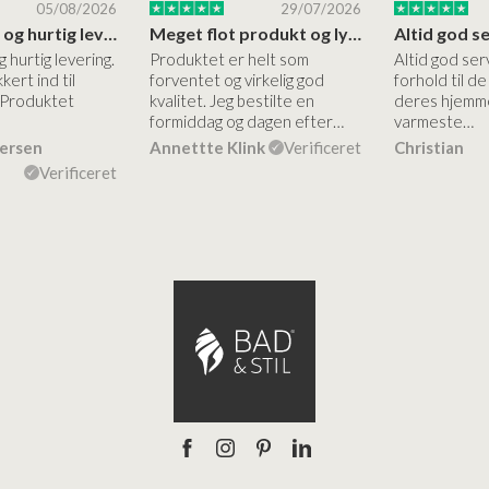
05/08/2026
29/07/2026
Høj kvalitet og hurtig levering
Meget flot produkt og lynhurtigt levering
g hurtig levering.
Produktet er helt som
Altid god ser
kert ind til
forventet og virkelig god
forhold til d
 Produktet
kvalitet. Jeg bestilte en
deres hjemme
formiddag og dagen efter…
varmeste…
dersen
Annettte Klink
Verificeret
Christian
Verificeret