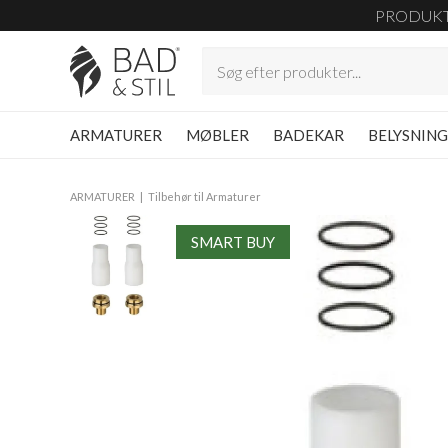
PRODUK
ARMATURER
MØBLER
BADEKAR
BELYSNIN
ARMATURER
Tilbehør til Armaturer
SMART BUY