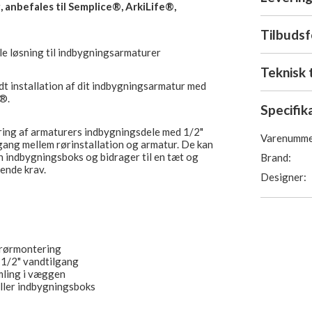
, anbefales til Semplice®, ArkiLife®,
Tilbuds
e løsning til indbygningsarmaturer
Teknisk 
dt installation af dit indbygningsarmatur med
r®.
Specifik
ing af armaturers indbygningsdele med 1/2"
Varenumme
gang mellem rørinstallation og armatur. De kan
n indbygningsboks og bidrager til en tæt og
Brand:
dende krav.
Designer:
 rørmontering
 1/2" vandtilgang
mling i væggen
ller indbygningsboks