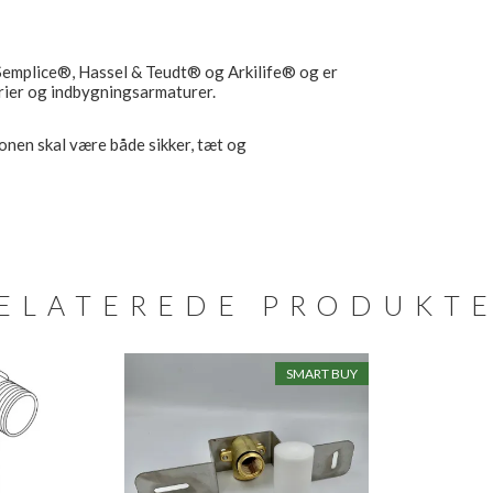
Semplice®, Hassel & Teudt® og Arkilife® og er
erier og indbygningsarmaturer.
ionen skal være både sikker, tæt og
ELATEREDE PRODUKT
SMART BUY