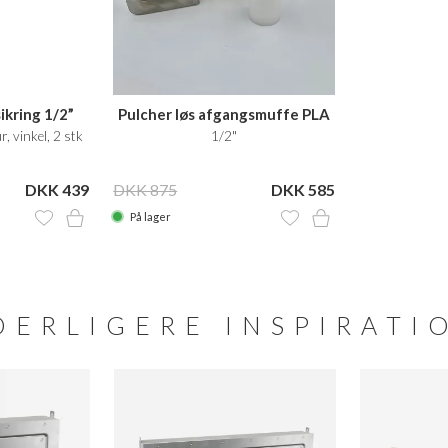
ikring 1/2”
Pulcher løs afgangsmuffe PLA
, vinkel, 2 stk
1/2"
DKK 439
DKK 875
DKK 585
På lager
DERLIGERE INSPIRATI