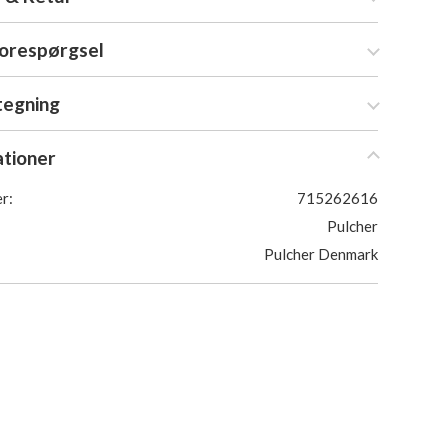
forespørgsel
tegning
ationer
r:
715262616
Pulcher
Pulcher Denmark