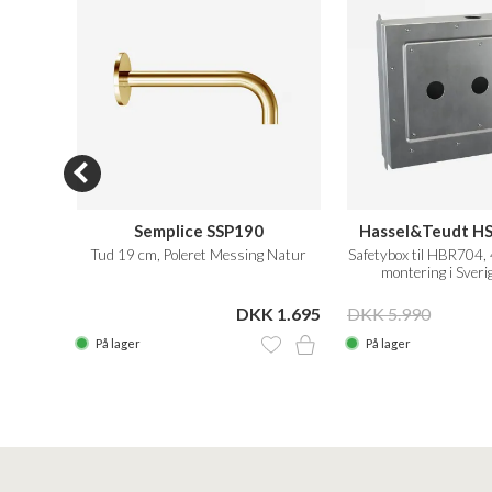
Semplice SSP190
Hassel&Teudt H
Metal
Tud 19 cm, Poleret Messing Natur
Safetybox til HBR704, 
montering i Sveri
 1.795
DKK 1.695
DKK 5.990
På lager
På lager