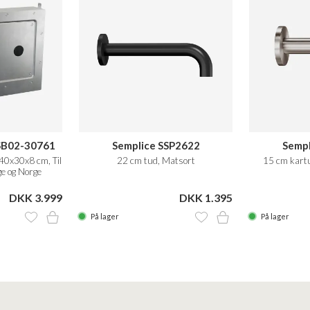
SB02-30761
Semplice SSP2622
Sempl
40x30x8 cm, Til
22 cm tud, Matsort
15 cm kartu
ge og Norge
DKK 3.999
DKK 1.395
På lager
På lager