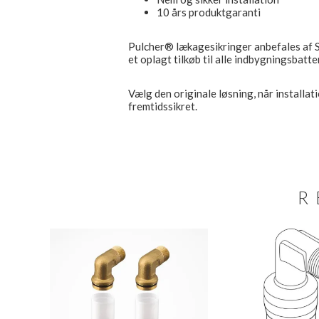
10 års produktgaranti
Pulcher® lækagesikringer anbefales af 
et oplagt tilkøb til alle indbygningsbatt
Vælg den originale løsning, når installat
fremtidssikret.
R