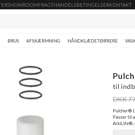
TER
SHOWROOM
FRAGT
HANDELSBETINGELSER
KONTAKT
G
BRUS
AFSKÆRMNING
HÅNDKLÆDETØRRERE
VAS
Pulch
til ind
DKK 7
Pulcher® L
Passer til 
ArkiLife®,