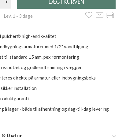
+
 Lev. 1 - 3 dage
l pulcher® high-end kvalitet
e indbygningsarmaturer med 1/2" vandtilgang
t til standard 15 mm. pex rørmontering
en vandtæt og godkendt samling i væggen
teres direkte på armatur eller indbygningsboks
sikker installation
produktgaranti
 på lager - både til afhentning og dag-til-dag levering
 & Retur