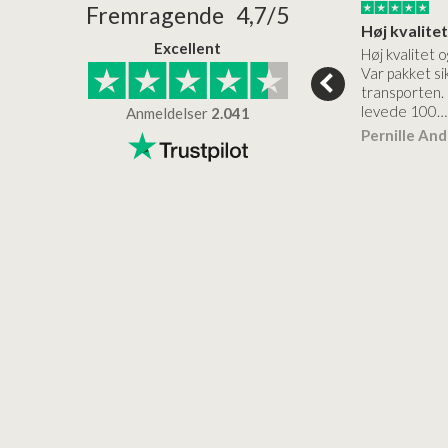
24/01/2026
22/01/2026
Fremragende 4,7/5
Superflot bademøbel og rigtig lynhurtig…
Kanon god service
Excellent
emøbel og rigtig
Kanon god service. Varerne
Høj kvalitet o
vice og levering
bliver leveret hurtigt, og det
Var pakket sik
er virkelig kvalitet.
transporten.
levede 100…
Anmeldelser
2.041
ensen
Lise
Verificeret
Pernille An
Verificeret