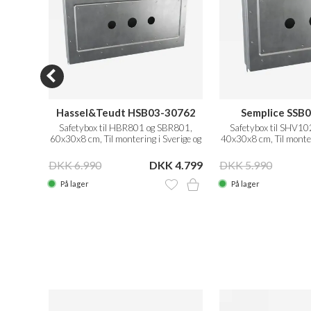
Hassel&Teudt HSB03-30762
Semplice SSB
 Stål
Safetybox til HBR801 og SBR801,
Safetybox til SHV1
60x30x8 cm, Til montering i Sverige og
40x30x8 cm, Til monter
Norge
Norge
KK 999
DKK 6.990
DKK 4.799
DKK 5.990
På lager
På lager