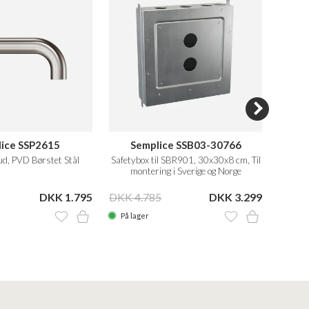
ice SSP2615
Semplice SSB03-30766
d, PVD Børstet Stål
Safetybox til SBR901, 30x30x8 cm, Til
Tud
montering i Sverige og Norge
DKK 1.795
DKK 4.785
DKK 3.299
På lager
På la