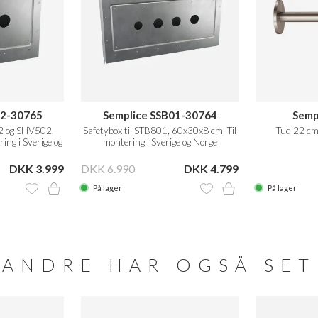
02-30765
Semplice SSB01-30764
Semp
02 og SHV502,
Safetybox til STB801, 60x30x8 cm, Til
Tud 22 cm
ing i Sverige og
montering i Sverige og Norge
DKK 3.999
DKK 6.990
DKK 4.799
På lager
På lager
ANDRE HAR OGSÅ SET