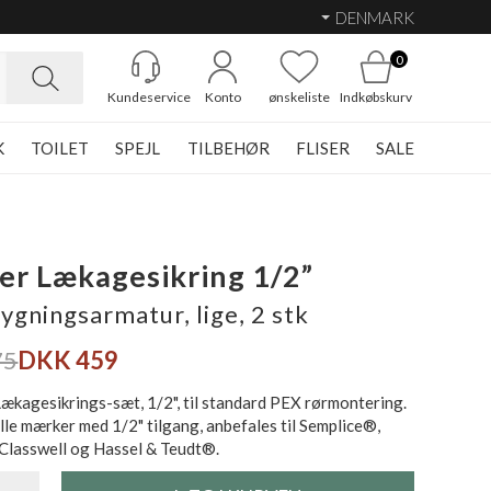
DENMARK
0
Kundeservice
Konto
ønskeliste
Indkøbskurv
K
TOILET
SPEJL
TILBEHØR
FLISER
SALE
er Lækagesikring 1/2”
bygningsarmatur, lige, 2 stk
75
DKK 459
ækagesikrings-sæt, 1/2", til standard PEX rørmontering.
alle mærker med 1/2" tilgang, anbefales til Semplice®,
 Classwell og Hassel & Teudt®.