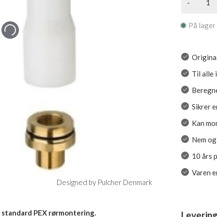
-
På lager
Origina
Til all
Beregne
Sikrer 
Kan mon
Nem og 
10 års 
Varen er
Designed by Pulcher Denmark
l standard PEX rørmontering.
Levering