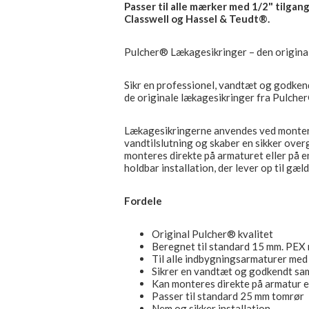
Passer til alle mærker med 1/2" tilgang
Classwell og Hassel & Teudt®.
Pulcher® Lækagesikringer – den original
Sikr en professionel, vandtæt og godken
de originale lækagesikringer fra Pulche
Lækagesikringerne anvendes ved monter
vandtilslutning og skaber en sikker over
monteres direkte på armaturet eller på e
holdbar installation, der lever op til gæl
Fordele
Original Pulcher® kvalitet
Beregnet til standard 15 mm. PEX
Til alle indbygningsarmaturer med
Sikrer en vandtæt og godkendt sa
Kan monteres direkte på armatur e
Passer til standard 25 mm tomrør
Nem og sikker installation