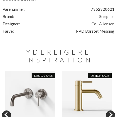
Varenummer:
7352320621
Brand:
Semplice
Designer:
Coll & Jensen
Farve:
PVD Børstet Messing
YDERLIGERE
INSPIRATION
DESIGN SALE
DESIGN SALE