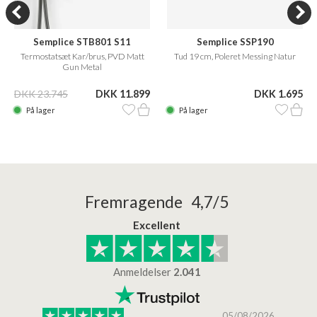
Semplice STB801 S11
Semplice SSP190
Termostatsæt Kar/brus, PVD Matt
Tud 19 cm, Poleret Messing Natur
Gun Metal
DKK 23.745
DKK 11.899
DKK 1.695
På lager
På lager
Fremragende 4,7/5
Excellent
Anmeldelser
2.041
/2026
05/08/2026