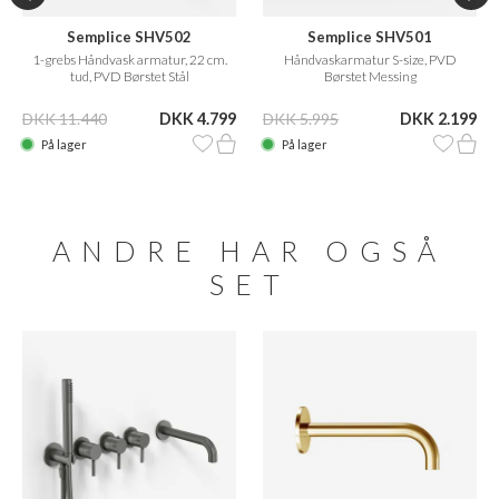
Semplice SHV502
Semplice SHV501
1-grebs Håndvask armatur, 22 cm.
Håndvaskarmatur S-size, PVD
tud, PVD Børstet Stål
Børstet Messing
DKK 11.440
DKK 4.799
DKK 5.995
DKK 2.199
På lager
På lager
ANDRE HAR OGSÅ
SET