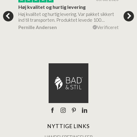
Høj kvalitet og hurtig levering
Mege
tigt,
Høj kvalitet og hurtig levering. Var pakket sikkert
Prod
ind til transporten. Produktet levede 100…
kval
efte
ceret
Pernille Andersen
Verificeret
Ann
NYTTIGE LINKS