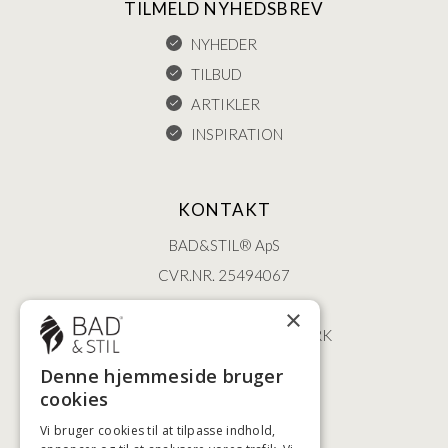
TILMELD NYHEDSBREV
NYHEDER
TILBUD
ARTIKLER
INSPIRATION
KONTAKT
BAD&STIL® ApS
CVR.NR. 25494067
ØSTERBROGADE 202
×
2100 KØBENHAVN • DANMARK
+45 3920 5084
Denne hjemmeside bruger
BADSTIL@BADSTIL.DK
cookies
Vi bruger cookies til at tilpasse indhold,