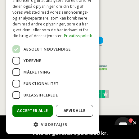
annoncer og til at analysere vores trafik. Vi
deler også oplysninger om din brug af
HØJESTE KREDITVÆRDIGHED
vores websted med vores annoncerings-
og analysepartnere, som kan kombinere
dem med andre oplysninger, som du har
givet dem, eller som de har indsamlet fra
BETALINGSMULIGHEDER
din brug af deres tjenester.
Privatlivspolitik
ABSOLUT NØDVENDIGE
TRYG OG SIKKER E-HANDEL
YDEEVNE
MÅLRETNING
FUNKTIONALITET
TRUST SCORE 4,7
UKLASSIFICEREDE
Excellent
ACCEPTER ALLE
AFVIS ALLE
1
VIS DETALJER
© COPYRIGHT - BAD&STIL® ApS 2026
Vind et gavekort på 5.000 kr.