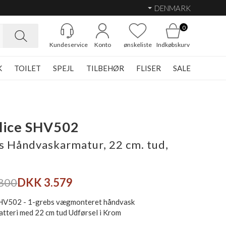
DENMARK
0
Kundeservice
Konto
ønskeliste
Indkøbskurv
K
TOILET
SPEJL
TILBEHØR
FLISER
SALE
lice SHV502
s Håndvaskarmatur, 22 cm. tud,
800
DKK 3.579
SHV502 - 1-grebs vægmonteret håndvask
atteri med 22 cm tud Udførsel i Krom