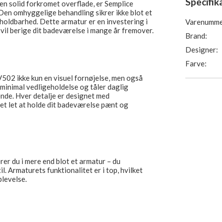
Specifik
 en solid forkromet overflade, er Semplice
Den omhyggelige behandling sikrer ikke blot et
oldbarhed. Dette armatur er en investering i
Varenumme
 vil berige dit badeværelse i mange år fremover.
Brand:
Designer:
Farve:
502 ikke kun en visuel fornøjelse, men også
minimal vedligeholdelse og tåler daglig
ende. Hver detalje er designet med
det let at holde dit badeværelse pænt og
er du i mere end blot et armatur – du
il. Armaturets funktionalitet er i top, hvilket
plevelse.