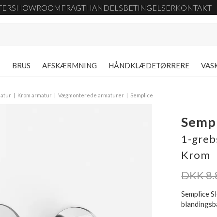
TER
SHOWROOM
FRAGT
HANDELSBETINGELSER
KONTAKT
G
BRUS
AFSKÆRMNING
HÅNDKLÆDETØRRERE
VAS
atur
Krom armatur
Vægmonterede armaturer
Semplice
Semp
1-greb
Krom
DKK 8.
Semplice 
blandingsb