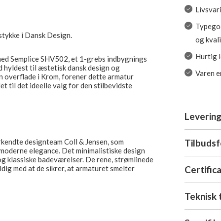
Livsvar
Typegod
stykke i Dansk Design.
og kval
Hurtig 
 med Semplice SHV502, et 1-grebs indbygnings
d hyldest til æstetisk dansk design og
Varen er
n overflade i Krom, forener dette armatur
t til det ideelle valg for den stilbevidste
Levering
Tilbuds
rkendte designteam Coll & Jensen, som
 moderne elegance. Det minimalistiske design
og klassiske badeværelser. De rene, strømlinede
Certific
idig med at de sikrer, at armaturet smelter
Teknisk 