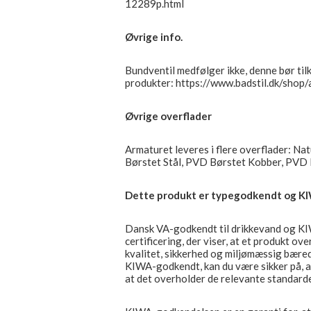
12289p.html
Øvrige info.
Bundventil medfølger ikke, denne bør til
produkter: https://www.badstil.dk/shop
Øvrige overflader
Armaturet leveres i flere overflader: N
Børstet Stål, PVD Børstet Kobber, PV
Dette produkt er typegodkendt og KI
Dansk VA-godkendt til drikkevand og KIW
certificering, der viser, at et produkt o
kvalitet, sikkerhed og miljømæssig bæred
KIWA-godkendt, kan du være sikker på, at 
at det overholder de relevante standard