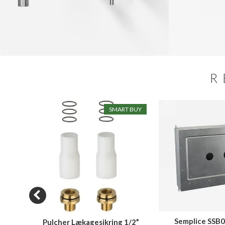
R
N SALE
SMART BUY
Semplice SSB
Pulcher Lækagesikring 1/2”