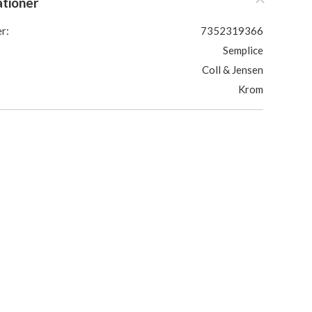
ationer
r:
7352319366
Semplice
Coll & Jensen
Krom