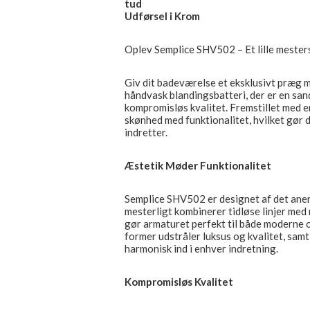
tud
Udførsel i Krom
Oplev Semplice SHV502 – Et lille mester
Giv dit badeværelse et eksklusivt præg
håndvask blandingsbatteri, der er en san
kompromisløs kvalitet. Fremstillet med e
skønhed med funktionalitet, hvilket gør de
indretter.
Æstetik Møder Funktionalitet
Semplice SHV502 er designet af det ane
mesterligt kombinerer tidløse linjer med
gør armaturet perfekt til både moderne 
former udstråler luksus og kvalitet, samt
harmonisk ind i enhver indretning.
Kompromisløs Kvalitet