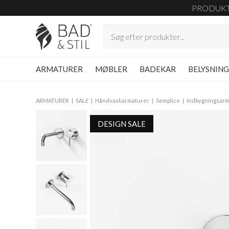
PRODUK
ARMATURER
MØBLER
BADEKAR
BELYSNIN
ARMATURER
SALE
Håndvaskarmaturer
Semplice
Indbygningsarm
DESIGN SALE