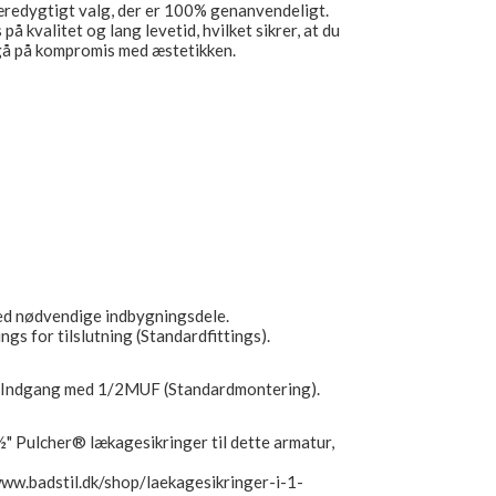
redygtigt valg, der er 100% genanvendeligt.
å kvalitet og lang levetid, hvilket sikrer, at du
 gå på kompromis med æstetikken.
ed nødvendige indbygningsdele.
ngs for tilslutning (Standardfittings).
X Indgang med 1/2MUF (Standardmontering).
 ½" Pulcher® lækagesikringer til dette armatur,
.
www.badstil.dk/shop/laekagesikringer-i-1-