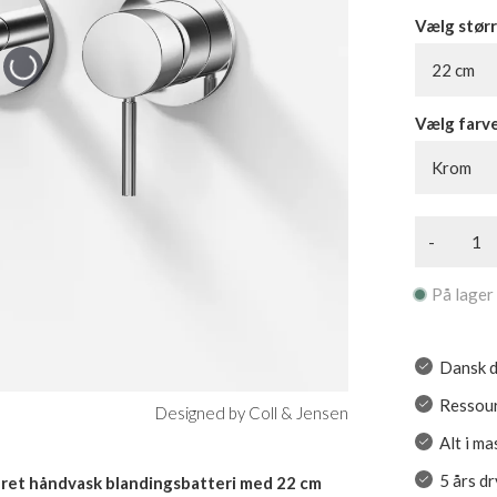
Vælg størr
22 cm
Vælg farv
Krom
-
På lager
Dansk d
Ressour
Designed by Coll & Jensen
Alt i ma
5 års d
et håndvask blandingsbatteri med 22 cm