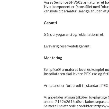
Vores Semplice SHV502 armatur er et bæ
Hver komponent er fremstillet med fokus p
kan nyde dit armatur i mange år uden at
Garanti
5 års drypgaranti og reklamationsret.
Livsvarig reservedelsgaranti.
Montering
Semplice® armaturet leveres komplet m
Installatøren skal levere PEX-rør og fitti
Armaturet er forberedt til standard PE
Vi anbefaler at man tilkøber lovpligtige
art.no, 715262616, disse købes separat
Se mere i relaterede produkter: https://