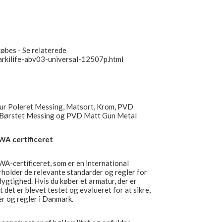
købes - Se relaterede
/arkilife-abv03-universal-12507p.html
atur Poleret Messing, Matsort, Krom, PVD
D Børstet Messing og PVD Matt Gun Metal
WA certificeret
A-certificeret, som er en international
verholder de relevante standarder og regler for
ygtighed. Hvis du køber et armatur, der er
det er blevet testet og evalueret for at sikre,
er og regler i Danmark.