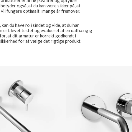
armaturet er af høj kvalitet og opfylder
betyder også, at du kan være sikker på, at
 vil fungere optimalt i mange år fremover.
an du have ro i sindet og vide, at du har
som er blevet testet og evalueret af en uafhængig
 for, at dit armatur er korrekt godkendt i
kkerhed for at vælge det rigtige produkt.