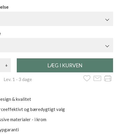
else
e
+
 Lev. 1 - 3 dage
esign & kvalitet
ceeffektivt og bæredygtigt valg
ssive materialer - i krom
rypgaranti