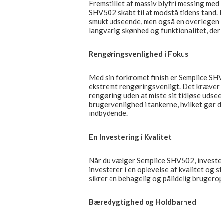
Fremstillet af massiv blyfri messing med
SHV502 skabt til at modstå tidens tand. 
smukt udseende, men også en overlegen h
langvarig skønhed og funktionalitet, der
Rengøringsvenlighed i Fokus
Med sin forkromet finish er Semplice SHV
ekstremt rengøringsvenligt. Det kræver 
rengøring uden at miste sit tidløse udse
brugervenlighed i tankerne, hvilket gør 
indbydende.
En Investering i Kvalitet
Når du vælger Semplice SHV502, invester
investerer i en oplevelse af kvalitet og st
sikrer en behagelig og pålidelig brugero
Bæredygtighed og Holdbarhed