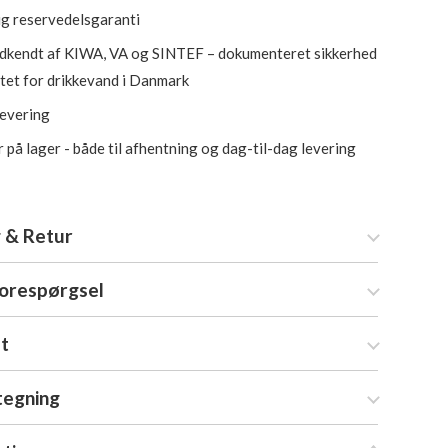
ig reservedelsgaranti
kendt af KIWA, VA og SINTEF – dokumenteret sikkerhed
itet for drikkevand i Danmark
levering
 på lager - både til afhentning og dag-til-dag levering
 & Retur
forespørgsel
at
tegning