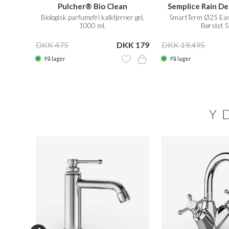
Pulcher® Bio Clean
Semplice Rain D
uxe Ø24
Biologisk parfumefri kalkfjerner gel,
SmartTerm Ø25 Eas
g Natur
1000 ml.
Børstet S
 8.999
DKK 475
DKK 179
DKK 19.495
På lager
På lager
Y
N SALE