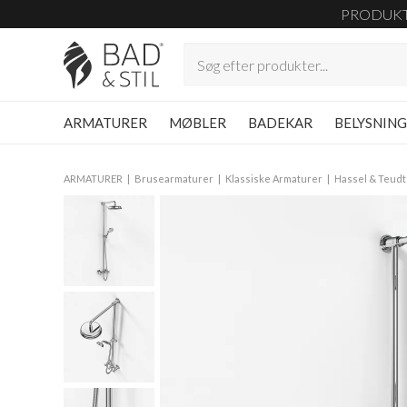
PRODUK
ARMATURER
MØBLER
BADEKAR
BELYSNIN
ARMATURER
Brusearmaturer
Klassiske Armaturer
Hassel & Teudt