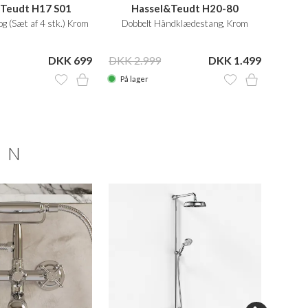
Teudt H17 S01
Hassel&Teudt H20-80
H
 (Sæt af 4 stk.) Krom
Dobbelt Håndklædestang, Krom
Smart
cm. Ra
DKK 699
DKK 2.999
DKK 1.499
DKK 2
På lager
På la
ON