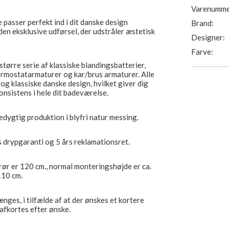
Varenumme
 passer perfekt ind i dit danske design
Brand:
en eksklusive udførsel, der udstråler æstetisk
Designer:
Farve:
større serie af klassiske blandingsbatterier,
rmostatarmaturer og kar/brus armaturer. Alle
og klassiske danske design, hvilket giver dig
sistens i hele dit badeværelse.
edygtig produktion i blyfri natur messing.
s drypgaranti og 5 års reklamationsret.
erør er 120 cm., normal monteringshøjde er ca.
110 cm.
nges, i tilfælde af at der ønskes et kortere
 afkortes efter ønske.