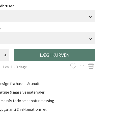
dbruser
e
+
 Lev. 1 - 3 dage
esign fra hassel & teudt
tige & massive materialer
i massiv forkromet natur messing
rypgaranti & reklamationsret