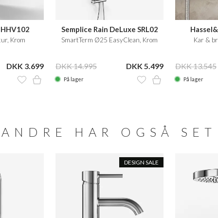
t HHV102
Semplice Rain DeLuxe SRL02
Hassel
ur, Krom
SmartTerm Ø25 EasyClean, Krom
Kar & br
DKK 3.699
DKK 14.995
DKK 5.499
DKK 13.545
På lager
På lager
ANDRE HAR OGSÅ SET
DESIGN SALE