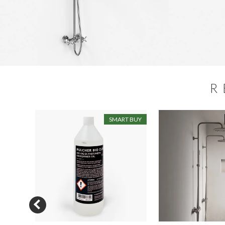
R
N SALE
SMART BUY