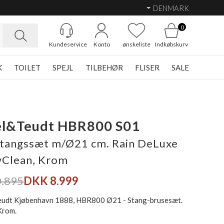
DENMARK
0
Kundeservice
Konto
ønskeliste
Indkøbskurv
K
TOILET
SPEJL
TILBEHØR
FLISER
SALE
el&Teudt HBR800 S01
tangssæt m/Ø21 cm. Rain DeLuxe
yClean, Krom
.895
DKK 8.999
eudt Kjøbenhavn 1888, HBR800 Ø21 - Stang-brusesæt.
Krom.