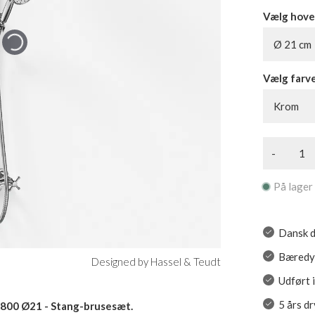
Vælg hove
Ø 21 cm
Vælg farv
Krom
-
På lager
Dansk d
Bæredyg
Designed by Hassel & Teudt
Udført 
5 års d
800 Ø21 - Stang-brusesæt.