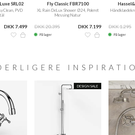
eLuxe SRL02
Fly Classic FBR7100
Hassel&
yClean, PVD
XL Rain DeLux Shower Ø24, Poleret
Håndklædekrog
tål
Messing Natur
DKK 7.499
DKK 20.395
DKK 7.199
DKK 1.295
På lager
På lager
DERLIGERE INSPIRATI
DESIGN SALE