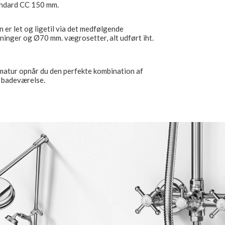
andard CC 150 mm.
n er let og ligetil via det medfølgende
uninger og Ø70 mm. vægrosetter, alt udført iht.
matur opnår du den perfekte kombination af
t badeværelse.