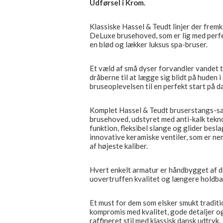
Udførsel i Krom.
Klassiske Hassel & Teudt linjer der fr
DeLuxe brusehoved, som er lig med perfekt
en blød og lækker luksus spa-bruser.
Et væld af små dyser forvandler vandet ti
dråberne til at lægge sig blidt på huden 
bruseoplevelsen til en perfekt start på d
Komplet Hassel & Teudt bruserstangs-s
brusehoved, udstyret med anti-kalk tekno
funktion, fleksibel slange og glider besla
innovative keramiske ventiler, som er ne
af højeste kaliber.
Hvert enkelt armatur er håndbygget af de 
uovertruffen kvalitet og længere holdba
Et must for dem som elsker smukt traditio
kompromis med kvalitet, gode detaljer og 
raffineret stil med klassisk dansk udtryk.