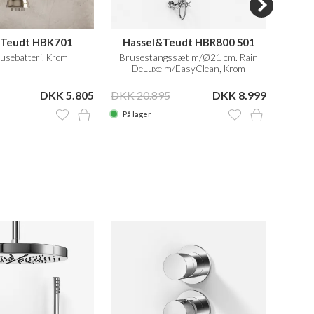
&Teudt HBK701
Hassel&Teudt HBR800 S01
H
usebatteri, Krom
Brusestangssæt m/Ø21 cm. Rain
DeLuxe m/EasyClean, Krom
DKK 5.805
DKK 20.895
DKK 8.999
DKK 1
På lager
På la