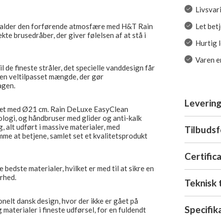
Livsvar
Let bet
emkalder den forførende atmosfære med H&T Rain
e brusedråber, der giver følelsen af ​​at stå i
Hurtig 
Varen er
l de fineste stråler, det specielle vanddesign får
i en veltilpasset mængde, der gør
agen.
Levering
æt med Ø21 cm. Rain DeLuxe EasyClean
logi, og håndbruser med glider og anti-kalk
g, alt udført i massive materialer, med
Tilbuds
mme at betjene, samlet set et kvalitetsprodukt
Certific
bedste materialer, hvilket er med til at sikre en
rhed.
Teknisk 
nelt dansk design, hvor der ikke er gået på
Specifik
materialer i fineste udførsel, for en fuldendt