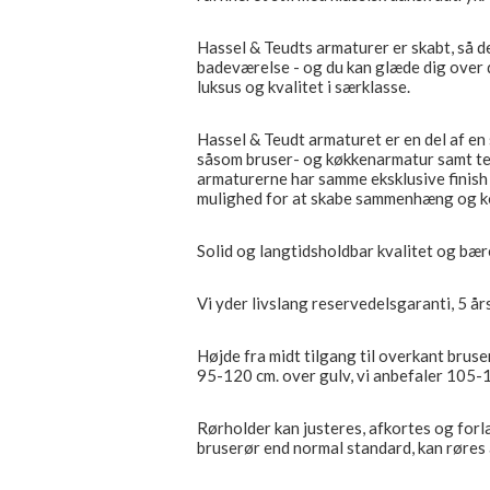
Hassel & Teudts armaturer er skabt, så de
badeværelse - og du kan glæde dig over d
luksus og kvalitet i særklasse.
Hassel & Teudt armaturet er en del af en 
såsom bruser- og køkkenarmatur samt te
armaturerne har samme eksklusive finish 
mulighed for at skabe sammenhæng og kon
Solid og langtidsholdbar kvalitet og bær
Vi yder livslang reservedelsgaranti, 5 år
Højde fra midt tilgang til overkant brus
95-120 cm. over gulv, vi anbefaler 105-
Rørholder kan justeres, afkortes og forlæ
bruserør end normal standard, kan røres