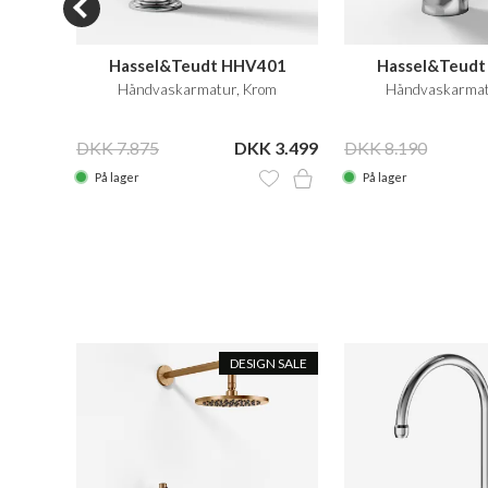
Hassel&Teudt HHV401
Hassel&Teud
 Krom
Håndvaskarmatur, Krom
Håndvaskarmat
 2.299
DKK 7.875
DKK 3.499
DKK 8.190
På lager
På lager
DESIGN SALE