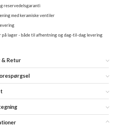
ig reservedelsgaranti
jening med keramiske ventiler
levering
 på lager - både til afhentning og dag-til-dag levering
 & Retur
forespørgsel
at
tegning
ationer