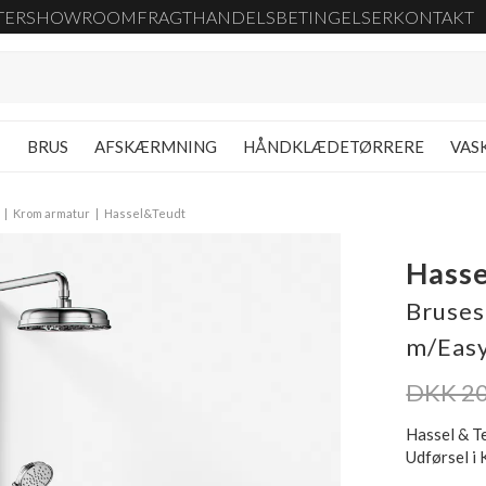
TER
SHOWROOM
FRAGT
HANDELSBETINGELSER
KONTAKT
G
BRUS
AFSKÆRMNING
HÅNDKLÆDETØRRERE
VAS
Krom armatur
Hassel&Teudt
Hass
Bruses
m/Eas
DKK 20
Hassel & T
Udførsel i 