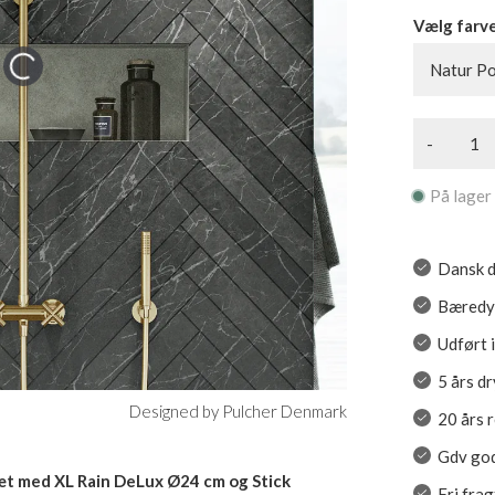
Vælg farv
Natur Po
-
På lager
Dansk d
Bæredyg
Udført 
5 års d
Designed by Pulcher Denmark
20 års 
Gdv go
æt med XL Rain DeLux Ø24 cm og Stick
Fri frag