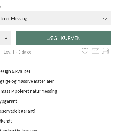
e
leret Messing
+
 Lev. 1 - 3 dage
esign & kvalitet
tige og massive materialer
i massiv poleret natur messing
rypgaranti
reservedelsgaranti
dkendt
t og hurtig levering