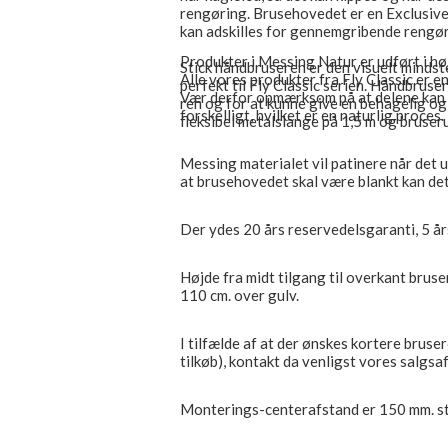
rengøring. Brusehovedet er en Exclusive 
kan adskilles for gennemgribende rengør
Produkter i Messing Natur er udført i hø
Stick håndbruseren er den visuelt minds
Alle vores produkter fra Fly Classic er e
perfekt til Fly Classic serien. Håndbrus
Vær derfor opmærksom på at delene kan 
ren og for at kunne give en behagelig og
forskelligt, hvilket er en naturlig proces.
fleksibel metalslange på 1,5 m og bruseru
Messing materialet vil patinere når det u
at brusehovedet skal være blankt kan de
Der ydes 20 års reservedelsgaranti, 5 år
Højde fra midt tilgang til overkant brus
110 cm. over gulv.
I tilfælde af at der ønskes kortere bruser
tilkøb), kontakt da venligst vores salgsa
Monterings-centerafstand er 150 mm. s