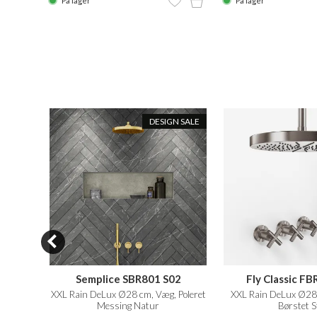
På lager
På lager
DESIGN SALE
S08
Semplice SBR801 S02
Fly Classic F
leret
XXL Rain DeLux Ø28 cm, Væg, Poleret
XXL Rain DeLux Ø28 
Messing Natur
Børstet S