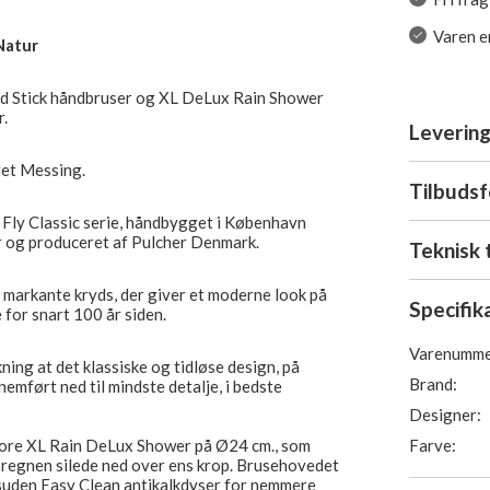
Varen er
Natur
ed Stick håndbruser og XL DeLux Rain Shower
.
Levering
ret Messing.
Tilbuds
e Fly Classic serie, håndbygget i København
r og produceret af Pulcher Denmark.
Teknisk 
 markante kryds, der giver et moderne look på
Specifik
for snart 100 år siden.
Varenumme
ning at det klassiske og tidløse design, på
Brand:
emført ned til mindste detalje, i bedste
Designer:
Farve:
store XL Rain DeLux Shower på Ø24 cm., som
g regnen silede ned over ens krop. Brusehovedet
desuden Easy Clean antikalkdyser for nemmere