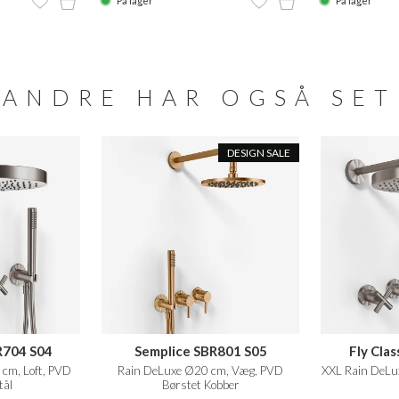
På lager
På lager
ANDRE HAR OGSÅ SET
DESIGN SALE
BR704 S04
Semplice SBR801 S05
Fly Cla
cm, Loft, PVD
Rain DeLuxe Ø20 cm, Væg, PVD
XXL Rain DeLu
tål
Børstet Kobber