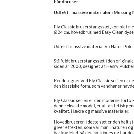
håndbruser
Udført i massive materialer i Messing 
Fly Classic bruserstangssæt, komplet m
Ø24 cm. hovedbrus med Easy Clean dyser
Udført i massive materialer i Natur Pole
Stilfuldt bruserstangssæt i den original
siden år 2000, designet af Henry Pulche
Kendetegnet ved Fly Classic serien er de
den klassiske form, som vandhaner havde 
Fly Classic serien er den moderne fortolk
denne eksakte model, er alt æstetisk genn
kvalitet, i lækre og massive materialer.
Hovedbruseren i dette sæt er den helt 
giver effekten, som var man i naturen o
har kugleled, så det kan kippes og har 