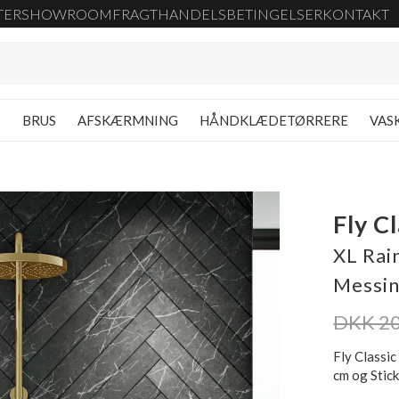
TER
SHOWROOM
FRAGT
HANDELSBETINGELSER
KONTAKT
G
BRUS
AFSKÆRMNING
HÅNDKLÆDETØRRERE
VAS
Fly C
XL Rai
Messin
DKK 20
Fly Classi
cm og Stic