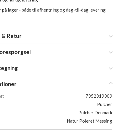
 på lager - både til afhentning og dag-til-dag levering
 & Retur
forespørgsel
tegning
ationer
r:
7352319309
Pulcher
Pulcher Denmark
Natur Poleret Messing