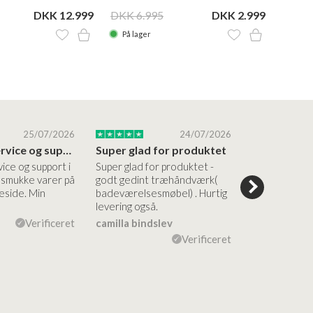
DKK 12.999
DKK 6.995
DKK 2.999
DKK 1
På lager
På la
25/07/2026
24/07/2026
Altid god service og support i forhold…
Super glad for produktet
Alt var god
vice og support i
Super glad for produktet -
Alt var godt:
e smukke varer på
godt gedint træhåndværk(
forståelig h
side. Min
badeværelsesmøbel) . Hurtig
nem bestilling
levering også.
levering Sup
Verificeret
camilla bindslev
Flemming V
Verificeret