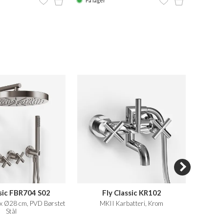
På lager
På la
ssic FBR704 S02
Fly Classic KR102
Semp
x Ø28 cm, PVD Børstet
MKII Karbatteri, Krom
Smar
Stål