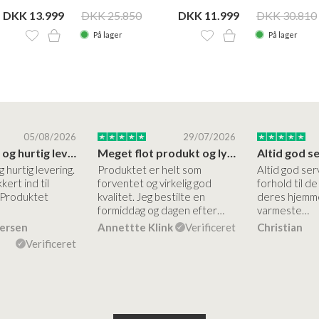
DKK 13.999
DKK 25.850
DKK 11.999
DKK 30.810
På lager
På lager
05/08/2026
29/07/2026
Høj kvalitet og hurtig levering
Meget flot produkt og lynhurtigt levering
g hurtig levering.
Produktet er helt som
Altid god ser
kert ind til
forventet og virkelig god
forhold til d
 Produktet
kvalitet. Jeg bestilte en
deres hjemme
formiddag og dagen efter…
varmeste…
dersen
Annettte Klink
Verificeret
Christian
Verificeret