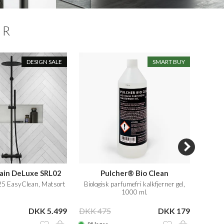
ER
DESIGN SALE
SMART BUY
Rain DeLuxe SRL02
Pulcher® Bio Clean
5 EasyClean, Matsort
Biologisk parfumefri kalkfjerner gel,
1-gr
1000 ml.
DKK 5.499
DKK 475
DKK 179
DKK 5