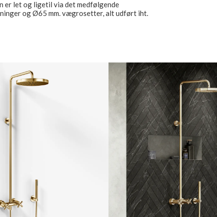
n er let og ligetil via det medfølgende
uninger og Ø65 mm. vægrosetter, alt udført iht.