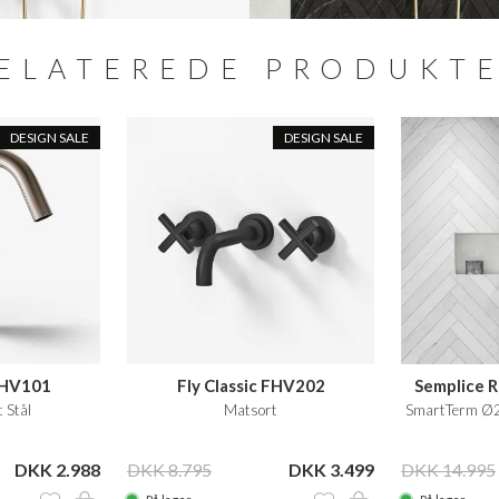
ELATEREDE PRODUKT
DESIGN SALE
DESIGN SALE
 FHV101
Fly Classic FHV202
Semplice 
 Stål
Matsort
SmartTerm Ø2
DKK 2.988
DKK 8.795
DKK 3.499
DKK 14.995