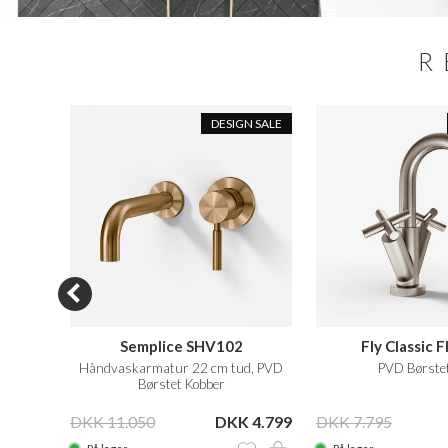
R
DESIGN SALE
8
Semplice SHV102
Fly Classic
Håndvaskarmatur 22 cm tud, PVD
PVD Børstet
Børstet Kobber
 1.890
DKK 11.050
DKK 4.799
DKK 7.795