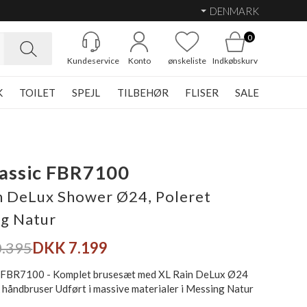
DENMARK
0
Kundeservice
Konto
ønskeliste
Indkøbskurv
K
TOILET
SPEJL
TILBEHØR
FLISER
SALE
lassic FBR7100
n DeLux Shower Ø24, Poleret
g Natur
.395
DKK 7.199
c FBR7100 - Komplet brusesæt med XL Rain DeLux Ø24
k håndbruser Udført i massive materialer i Messing Natur