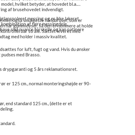
model, hvilket betyder, at hovedet bl.a.
ing af brusehovedet indvendigt.
jglanspoleret messing og er ikke lakeret.
te, men også smukkeste håndbruser, som er
n kombination af flere messingdele.
eren har gummidyser, så den er nemmere at holde
have små nuance forskelle og kan patinere
 kontrollérbar stråle. Sættet leveres med
dtag med holder i massiv kvalitet.
dsættes for luft, fugt og vand. Hvis du ønsker
t pudses med Brasso.
s drypgaranti og 5 års reklamationsret.
erør er 125 cm., normal monteringshøjde er 90-
ør, end standard 125 cm., (dette er et
fdeling.
tandard.