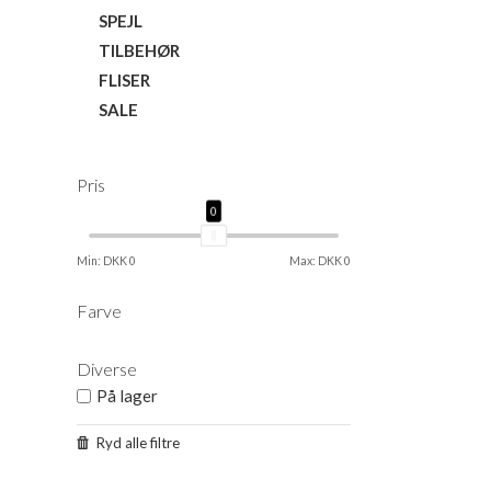
SPEJL
TILBEHØR
FLISER
SALE
Pris
0
0
Min: DKK 0
Max: DKK 0
Farve
Diverse
På lager
Ryd alle filtre