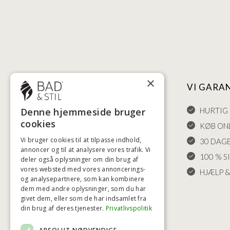
×
NYTTIGE LINKS
VI GARA
HANDELSBETINGELSER
HURTIG 
Denne hjemmeside bruger
cookies
LEVERING OG RETURET
KØB ONL
Vi bruger cookies til at tilpasse indhold,
FORTRYDELSESRET
30 DAG
annoncer og til at analysere vores trafik. Vi
KLAGER
100 % S
deler også oplysninger om din brug af
vores websted med vores annoncerings-
FRAGT
HJÆLP &
og analysepartnere, som kan kombinere
INDSTILLINGER FOR COOKIES
dem med andre oplysninger, som du har
givet dem, eller som de har indsamlet fra
din brug af deres tjenester.
Privatlivspolitik