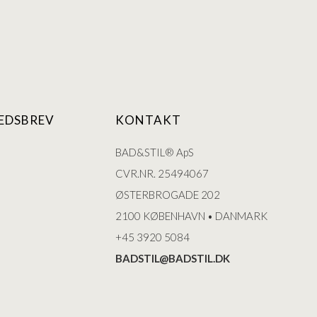
EDSBREV
KONTAKT
BAD&STIL® ApS
CVR.NR. 25494067
ØSTERBROGADE 202
2100 KØBENHAVN • DANMARK
+45 3920 5084
BADSTIL@BADSTIL.DK