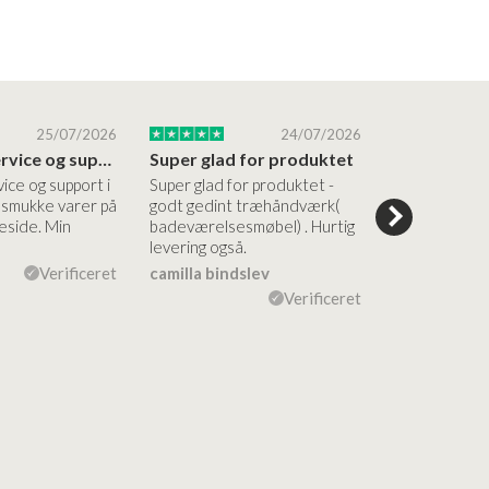
25/07/2026
24/07/2026
Altid god service og support i forhold…
Super glad for produktet
Alt var god
vice og support i
Super glad for produktet -
Alt var godt:
e smukke varer på
godt gedint træhåndværk(
forståelig h
side. Min
badeværelsesmøbel) . Hurtig
nem bestilling
levering også.
levering Sup
Verificeret
camilla bindslev
Flemming V
Verificeret