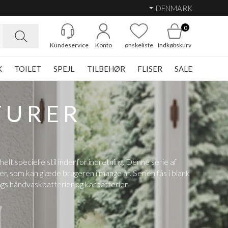
DENMARK
0
Kundeservice
Konto
ønskeliste
Indkøbskurv
K
TOILET
SPEJL
TILBEHØR
FLISER
SALE
TURER
elt specielle stil indenfor indretning. Denne serie af
r, som kan glæde brugeren i mange år. Serien fås i blank
ags håndvaskbatterier og karbatterier.