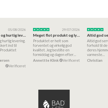
05/08/2026
29/07/2026
Høj kvalitet og hurtig levering
Meget flot produkt og lynhurtigt levering
g hurtig levering.
Produktet er helt som
Altid god ser
kert ind til
forventet og virkelig god
forhold til d
 Produktet
kvalitet. Jeg bestilte en
deres hjemme
formiddag og dagen efter…
varmeste…
dersen
Annettte Klink
Verificeret
Christian
Verificeret