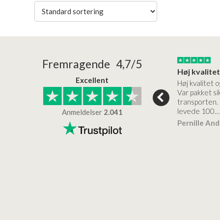
24/01/2026
22/01/2026
Fremragende 4,7/5
Superflot bademøbel og rigtig lynhurtig…
Kanon god service
Excellent
emøbel og rigtig
Kanon god service. Varerne
Høj kvalitet o
vice og levering
bliver leveret hurtigt, og det
Var pakket sik
er virkelig kvalitet.
transporten.
levede 100…
Anmeldelser
2.041
ensen
Lise
Verificeret
Pernille An
Verificeret