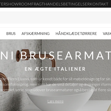
TER
SHOWROOM
FRAGT
HANDELSBETINGELSER
KONTAKT
G
BRUS
AFSKÆRMNING
HÅNDKLÆDETØRRERE
VAS
ONI BRUSEARMA
EN ÆGTE ITALIENER
er Piero Lissoni, som er kendt både for sit møbeldesign og for sin h
gn som formsprog, men som har de små detaljer og drejninger i forme
 komplet serie, som udover brusearmaturer også består af flere sl
Læs mere