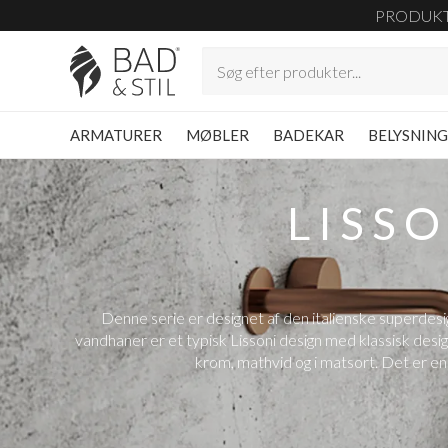
PRODUK
ARMATURER
MØBLER
BADEKAR
BELYSNIN
LISS
Denne serie er designet af den italienske superdesign
vandhaner er et typisk Lissoni design med klassisk desi
krom, mathvid og i matsort. Det er en