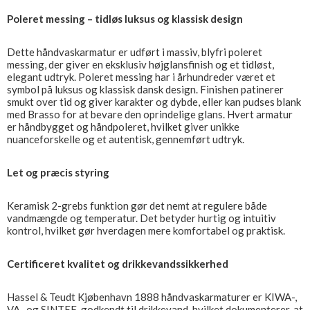
Poleret messing – tidløs luksus og klassisk design
Dette håndvaskarmatur er udført i massiv, blyfri poleret
messing, der giver en eksklusiv højglansfinish og et tidløst,
elegant udtryk. Poleret messing har i århundreder været et
symbol på luksus og klassisk dansk design. Finishen patinerer
smukt over tid og giver karakter og dybde, eller kan pudses blank
med Brasso for at bevare den oprindelige glans. Hvert armatur
er håndbygget og håndpoleret, hvilket giver unikke
nuanceforskelle og et autentisk, gennemført udtryk.
Let og præcis styring
Keramisk 2-grebs funktion gør det nemt at regulere både
vandmængde og temperatur. Det betyder hurtig og intuitiv
kontrol, hvilket gør hverdagen mere komfortabel og praktisk.
Certificeret kvalitet og drikkevandssikkerhed
Hassel & Teudt Kjøbenhavn 1888 håndvaskarmaturer er KIWA-,
VA- og SINTEF-godkendt til drikkevand, hvilket dokumenterer, at