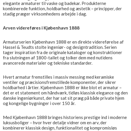
elegante armaturer til vaske og badekar. Produkterne
kombinerede funktion, holdbarhed og æstetik – principper, der
stadig præger virksomhedens arbejde i dag.
Arven videreføres i Kjøbenhavn 1888
Armaturserien Kjøbenhavn 1888 er en direkte videreførelse af
Hassel & Teudts stolte ingeniør- og designtradition. Serien
tager inspiration fra de originale kataloger og konstruktioner
fra slutningen af 1800-tallet og tolker dem med nutidens
avancerede materialer og tekniske standarder.
Hvert armatur fremstilles i massiv messing med keramiske
ventiler og præcisionsfremstillede komponenter, der sikrer
holdbarhed i årtier. Kjøbenhavn 1888 er ikke blot et armatur –
det er et statement om håndværk, tidløs klassisk elegance og den
danske ingeniørkunst, der har sat sit præg på både private hjem
og kongelige bygninger i over 150 år.
Med Kjøbenhavn 1888 bringes historiens prestige ind i moderne
luksusboliger – hvor hver detalje vidner om en arv, der
kombinerer klassisk design, funktionalitet og kompromisløs