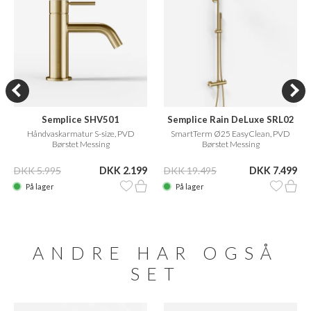
Semplice SHV501
Semplice Rain DeLuxe SRL02
Håndvaskarmatur S-size, PVD
SmartTerm Ø25 EasyClean, PVD
Børstet Messing
Børstet Messing
DKK 5.995
DKK 2.199
DKK 19.495
DKK 7.499
På lager
På lager
ANDRE HAR OGSÅ
SET