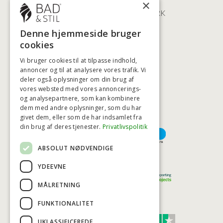
×
2100 KØBENHAVN • DANMARK
+45 3920 5084
Denne hjemmeside bruger
BADSTIL@BADSTIL.DK
cookies
Vi bruger cookies til at tilpasse indhold,
annoncer og til at analysere vores trafik. Vi
deler også oplysninger om din brug af
HØJESTE KREDITVÆRDIGHED
vores websted med vores annoncerings-
og analysepartnere, som kan kombinere
dem med andre oplysninger, som du har
givet dem, eller som de har indsamlet fra
BETALINGSMULIGHEDER
din brug af deres tjenester.
Privatlivspolitik
ABSOLUT NØDVENDIGE
TRYG OG SIKKER E-HANDEL
YDEEVNE
MÅLRETNING
FUNKTIONALITET
TRUST SCORE 4,7
UKLASSIFICEREDE