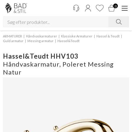
0
ARMATURER
Håndvaskarmaturer
Klassiske Armaturer
Hassel & Teudt
Guld armatur
Messing armatur
Hassel&Teudt
Hassel&Teudt HHV103
Håndvaskarmatur, Poleret Messing
Natur