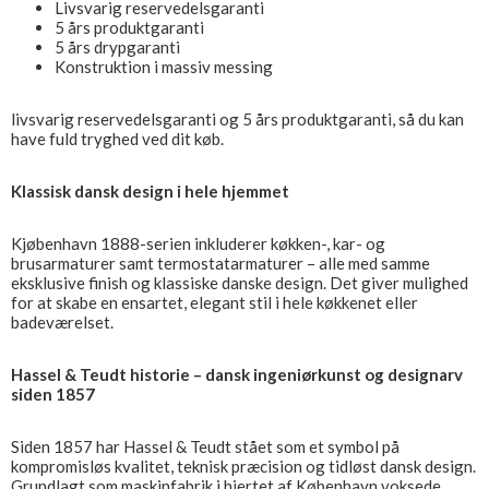
Livsvarig reservedelsgaranti
5 års produktgaranti
5 års drypgaranti
Konstruktion i massiv messing
livsvarig reservedelsgaranti og 5 års produktgaranti, så du kan
have fuld tryghed ved dit køb.
Klassisk dansk design i hele hjemmet
Kjøbenhavn 1888-serien inkluderer køkken-, kar- og
brusarmaturer samt termostatarmaturer – alle med samme
eksklusive finish og klassiske danske design. Det giver mulighed
for at skabe en ensartet, elegant stil i hele køkkenet eller
badeværelset.
Hassel & Teudt historie – dansk ingeniørkunst og designarv
siden 1857
Siden 1857 har Hassel & Teudt stået som et symbol på
kompromisløs kvalitet, teknisk præcision og tidløst dansk design.
Grundlagt som maskinfabrik i hjertet af København voksede