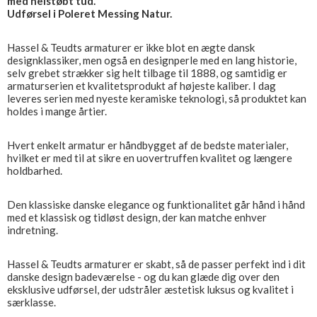
med helstøbt tud.
Udførsel i Poleret Messing Natur.
Hassel & Teudts armaturer er ikke blot en ægte dansk
designklassiker, men også en designperle med en lang historie,
selv grebet strækker sig helt tilbage til 1888, og samtidig er
armaturserien et kvalitetsprodukt af højeste kaliber. I dag
leveres serien med nyeste keramiske teknologi, så produktet kan
holdes i mange årtier.
Hvert enkelt armatur er håndbygget af de bedste materialer,
hvilket er med til at sikre en uovertruffen kvalitet og længere
holdbarhed.
Den klassiske danske elegance og funktionalitet går hånd i hånd
med et klassisk og tidløst design, der kan matche enhver
indretning.
Hassel & Teudts armaturer er skabt, så de passer perfekt ind i dit
danske design badeværelse - og du kan glæde dig over den
eksklusive udførsel, der udstråler æstetisk luksus og kvalitet i
særklasse.