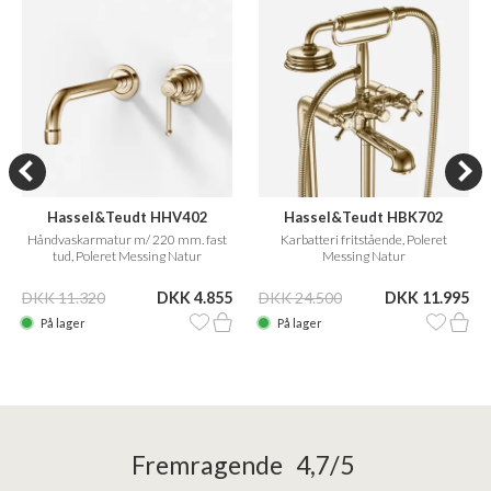
Hassel&Teudt HHV402
Hassel&Teudt HBK702
Håndvaskarmatur m/ 220 mm. fast
Karbatteri fritstående, Poleret
tud, Poleret Messing Natur
Messing Natur
DKK 11.320
DKK 4.855
DKK 24.500
DKK 11.995
På lager
På lager
Fremragende 4,7/5