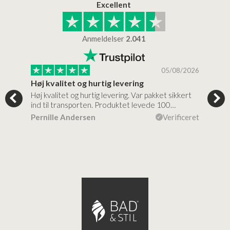
Excellent
Anmeldelser
2.041
/2026
05/08/2026
Høj kvalitet og hurtig levering
Mege
tigt,
Høj kvalitet og hurtig levering. Var pakket sikkert
Prod
ind til transporten. Produktet levede 100…
kval
efte
ceret
Pernille Andersen
Verificeret
Ann