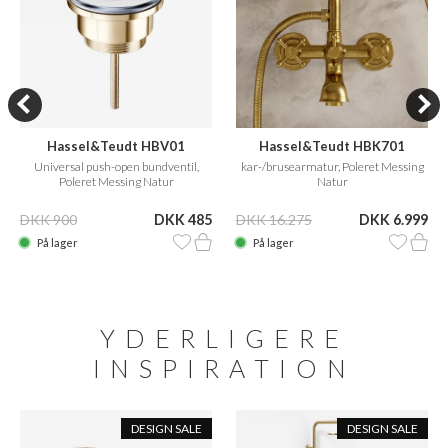
Hassel&Teudt HBV01
Hassel&Teudt HBK701
Universal push-open bundventil,
kar-/brusearmatur, Poleret Messing
Poleret Messing Natur
Natur
DKK 900
DKK 485
DKK 16.275
DKK 6.999
På lager
På lager
YDERLIGERE
INSPIRATION
DESIGN SALE
DESIGN SALE