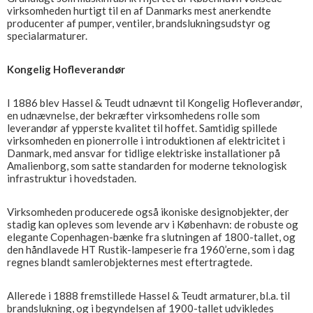
virksomheden hurtigt til en af Danmarks mest anerkendte
producenter af pumper, ventiler, brandslukningsudstyr og
specialarmaturer.
Kongelig Hofleverandør
I 1886 blev Hassel & Teudt udnævnt til Kongelig Hofleverandør,
en udnævnelse, der bekræfter virksomhedens rolle som
leverandør af ypperste kvalitet til hoffet. Samtidig spillede
virksomheden en pionerrolle i introduktionen af elektricitet i
Danmark, med ansvar for tidlige elektriske installationer på
Amalienborg, som satte standarden for moderne teknologisk
infrastruktur i hovedstaden.
Virksomheden producerede også ikoniske designobjekter, der
stadig kan opleves som levende arv i København: de robuste og
elegante Copenhagen-bænke fra slutningen af 1800-tallet, og
den håndlavede HT Rustik-lampeserie fra 1960’erne, som i dag
regnes blandt samlerobjekternes mest eftertragtede.
Allerede i 1888 fremstillede Hassel & Teudt armaturer, bl.a. til
brandslukning, og i begyndelsen af 1900-tallet udvikledes