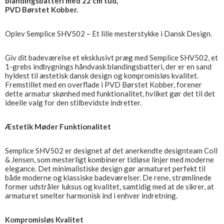
blandingsbatteri med 22 cm tud,
PVD Børstet Kobber.
Oplev Semplice SHV502 – Et lille mesterstykke i Dansk Design.
Giv dit badeværelse et eksklusivt præg med Semplice SHV502, et
1-grebs indbygnings håndvask blandingsbatteri, der er en sand
hyldest til æstetisk dansk design og kompromisløs kvalitet.
Fremstillet med en overflade i PVD Børstet Kobber, forener
dette armatur skønhed med funktionalitet, hvilket gør det til det
ideelle valg for den stilbevidste indretter.
Æstetik Møder Funktionalitet
Semplice SHV502 er designet af det anerkendte designteam Coll
& Jensen, som mesterligt kombinerer tidløse linjer med moderne
elegance. Det minimalistiske design gør armaturet perfekt til
både moderne og klassiske badeværelser. De rene, strømlinede
former udstråler luksus og kvalitet, samtidig med at de sikrer, at
armaturet smelter harmonisk ind i enhver indretning.
Kompromisløs Kvalitet