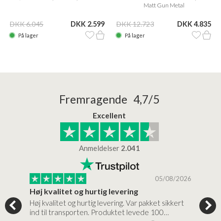
Matt Gun Metal
DKK 6.045
DKK 2.599
DKK 12.723
DKK 4.835
På lager
På lager
Fremragende 4,7/5
Excellent
Anmeldelser
2.041
/2026
05/08/2026
Høj kvalitet og hurtig levering
Mege
tigt,
Høj kvalitet og hurtig levering. Var pakket sikkert
Prod
ind til transporten. Produktet levede 100…
kval