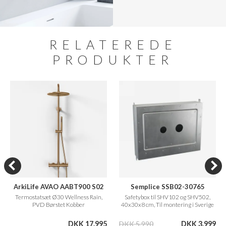
RELATEREDE
PRODUKTER
ArkiLife AVAO AABT900 S02
Semplice SSB02-30765
Termostatsæt Ø30 Wellness Rain,
Safetybox til SHV102 og SHV502,
PVD Børstet Kobber
40x30x8 cm, Til montering i Sverige
og Norge
DKK 17.995
DKK 5.990
DKK 3.999