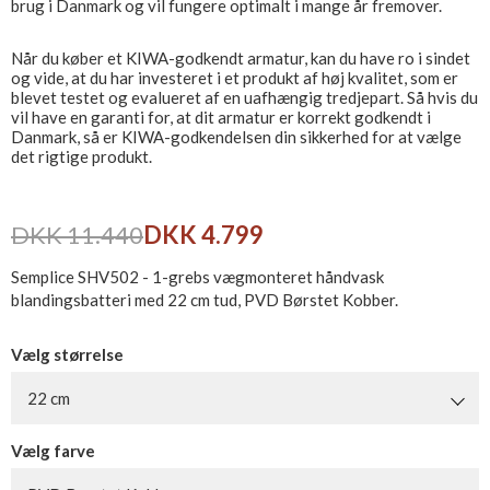
brug i Danmark og vil fungere optimalt i mange år fremover.
Når du køber et KIWA-godkendt armatur, kan du have ro i sindet
og vide, at du har investeret i et produkt af høj kvalitet, som er
blevet testet og evalueret af en uafhængig tredjepart. Så hvis du
vil have en garanti for, at dit armatur er korrekt godkendt i
Danmark, så er KIWA-godkendelsen din sikkerhed for at vælge
det rigtige produkt.
DKK 11.440
DKK 4.799
Semplice SHV502 - 1-grebs vægmonteret håndvask
blandingsbatteri med 22 cm tud, PVD Børstet Kobber.
Vælg størrelse
22 cm
Vælg farve