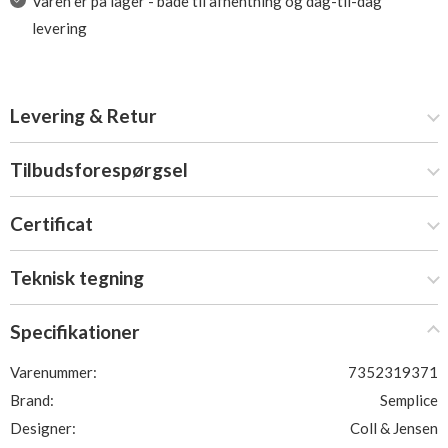
Varen er på lager - både til afhentning og dag-til-dag
levering
Levering & Retur
Tilbudsforespørgsel
Certificat
Teknisk tegning
Specifikationer
Varenummer:
7352319371
Brand:
Semplice
Designer:
Coll & Jensen