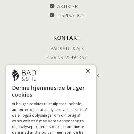
ARTIKLER
INSPIRATION
KONTAKT
BAD&STIL® ApS
CVR.NR. 25494067
ØSTERBROGADE 202
×
2100 KØBENHAVN • DANMARK
+45 3920 5084
Denne hjemmeside bruger
BADSTIL@BADSTIL.DK
cookies
Vi bruger cookies til at tilpasse indhold,
annoncer og til at analysere vores trafik. Vi
HØJESTE KREDITVÆRDIGHED
deler også oplysninger om din brug af
vores websted med vores annoncerings-
og analysepartnere, som kan kombinere
dem med andre oplysninger, som du har