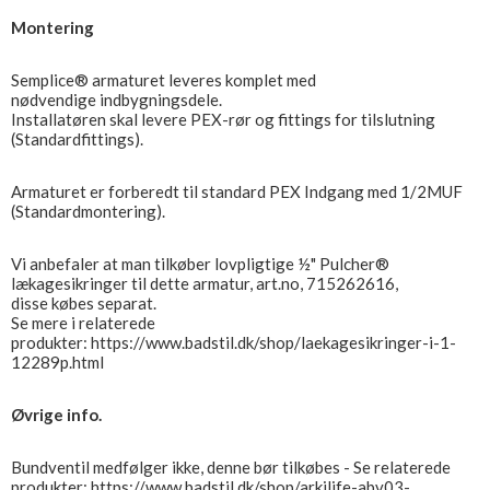
Montering
Semplice® armaturet leveres komplet med
nødvendige indbygningsdele.
Installatøren skal levere PEX-rør og fittings for tilslutning
(Standardfittings).
Armaturet er forberedt til standard PEX Indgang med 1/2MUF
(Standardmontering).
Vi anbefaler at man tilkøber lovpligtige ½" Pulcher®
lækagesikringer til dette armatur, art.no, 715262616,
disse købes separat.
Se mere i relaterede
produkter: https://www.badstil.dk/shop/laekagesikringer-i-1-
12289p.html
Øvrige info.
Bundventil medfølger ikke, denne bør tilkøbes - Se relaterede
produkter: https://www.badstil.dk/shop/arkilife-abv03-