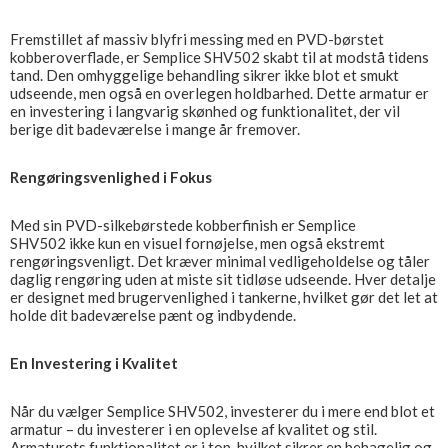
Fremstillet af massiv blyfri messing med en PVD-børstet
kobberoverflade, er Semplice SHV502 skabt til at modstå tidens
tand. Den omhyggelige behandling sikrer ikke blot et smukt
udseende, men også en overlegen holdbarhed. Dette armatur er
en investering i langvarig skønhed og funktionalitet, der vil
berige dit badeværelse i mange år fremover.
Rengøringsvenlighed i Fokus
Med sin PVD-silkebørstede kobberfinish er Semplice
SHV502 ikke kun en visuel fornøjelse, men også ekstremt
rengøringsvenligt. Det kræver minimal vedligeholdelse og tåler
daglig rengøring uden at miste sit tidløse udseende. Hver detalje
er designet med brugervenlighed i tankerne, hvilket gør det let at
holde dit badeværelse pænt og indbydende.
En Investering i Kvalitet
Når du vælger Semplice SHV502, investerer du i mere end blot et
armatur – du investerer i en oplevelse af kvalitet og stil.
Armaturets funktionalitet er i top, hvilket sikrer en behagelig og