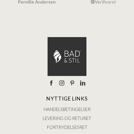
efte
ceret
Pernille Andersen
Verificeret
Ann
NYTTIGE LINKS
HANDELSBETINGELSER
LEVERING OG RETURET
FORTRYDELSESRET