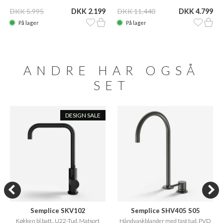
DKK 5.995
DKK 2.199
DKK 11.440
DKK 4.799
På lager
På lager
ANDRE HAR OGSÅ
SET
DESIGN SALE
Semplice SKV102
Semplice SHV405 S05
Køkken bl.batt., U22-Tud, Matsort
Håndvaskblander med fast tud, PVD