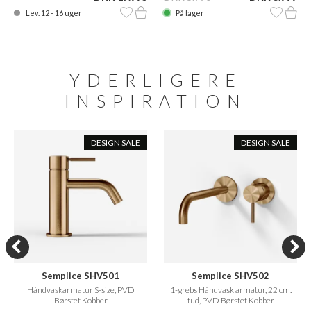
Lev. 12 - 16 uger
På lager
YDERLIGERE
INSPIRATION
DESIGN SALE
DESIGN SALE
Semplice SHV501
Semplice SHV502
Håndvaskarmatur S-size, PVD
1-grebs Håndvask armatur, 22 cm.
Børstet Kobber
tud, PVD Børstet Kobber