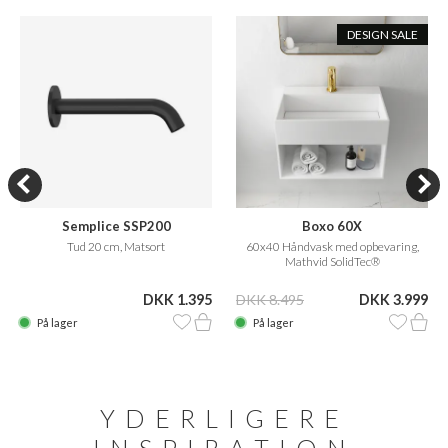
DESIGN SALE
Semplice SSP200
Boxo 60X
Tud 20 cm, Matsort
60x40 Håndvask med opbevaring,
Mathvid SolidTec®
DKK 1.395
DKK 8.495
DKK 3.999
På lager
På lager
YDERLIGERE