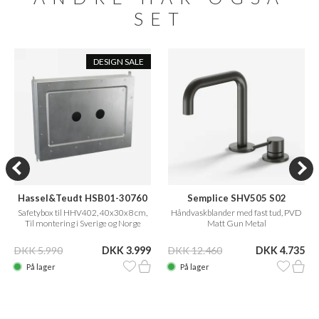
SET
DESIGN SALE
Hassel&Teudt HSB01-30760
Semplice SHV505 S02
Safetybox til HHV402, 40x30x8 cm,
Håndvaskblander med fast tud, PVD
Til montering i Sverige og Norge
Matt Gun Metal
DKK 5.990
DKK 3.999
DKK 12.460
DKK 4.735
På lager
På lager