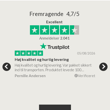
Fremragende 4,7/5
Excellent
Anmeldelser
2.041
/2026
05/08/2026
Høj kvalitet og hurtig levering
Mege
tigt,
Høj kvalitet og hurtig levering. Var pakket sikkert
Prod
ind til transporten. Produktet levede 100…
kval
efte
ceret
Pernille Andersen
Verificeret
Ann