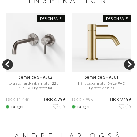
INSPIRATION
DESIGN SALE
DESIGN SALE
Semplice SHV502
Semplice SHV501
1-grebs Håndvask armatur, 22 cm.
Håndvaskarmatur S-size, PVD
tud, PVD Børstet Stål
Børstet Messing
DKK 11.440
DKK 4.799
DKK 5.995
DKK 2.199
På lager
På lager
ANDRE HAR OGSÅ