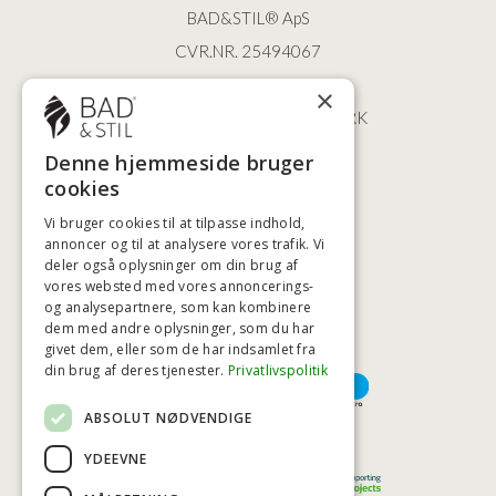
BAD&STIL® ApS
CVR.NR. 25494067
ØSTERBROGADE 202
×
2100 KØBENHAVN • DANMARK
+45 3920 5084
Denne hjemmeside bruger
BADSTIL@BADSTIL.DK
cookies
Vi bruger cookies til at tilpasse indhold,
annoncer og til at analysere vores trafik. Vi
deler også oplysninger om din brug af
HØJESTE KREDITVÆRDIGHED
vores websted med vores annoncerings-
og analysepartnere, som kan kombinere
dem med andre oplysninger, som du har
givet dem, eller som de har indsamlet fra
BETALINGSMULIGHEDER
din brug af deres tjenester.
Privatlivspolitik
ABSOLUT NØDVENDIGE
TRYG OG SIKKER E-HANDEL
YDEEVNE