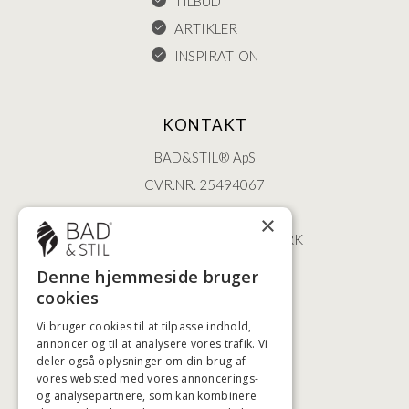
TILBUD
ARTIKLER
INSPIRATION
KONTAKT
BAD&STIL® ApS
CVR.NR. 25494067
ØSTERBROGADE 202
×
2100 KØBENHAVN • DANMARK
+45 3920 5084
Denne hjemmeside bruger
BADSTIL@BADSTIL.DK
cookies
Vi bruger cookies til at tilpasse indhold,
annoncer og til at analysere vores trafik. Vi
deler også oplysninger om din brug af
HØJESTE KREDITVÆRDIGHED
vores websted med vores annoncerings-
og analysepartnere, som kan kombinere