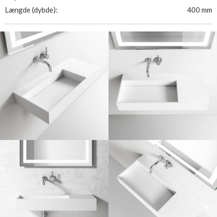
Længde (dybde):
400 mm