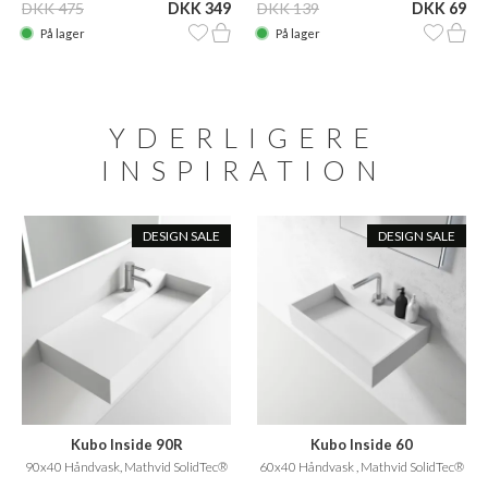
DKK 475
DKK 349
DKK 139
DKK 69
På lager
På lager
YDERLIGERE
INSPIRATION
DESIGN SALE
DESIGN SALE
Kubo Inside 90R
Kubo Inside 60
90x40 Håndvask, Mathvid SolidTec®
60x40 Håndvask , Mathvid SolidTec®