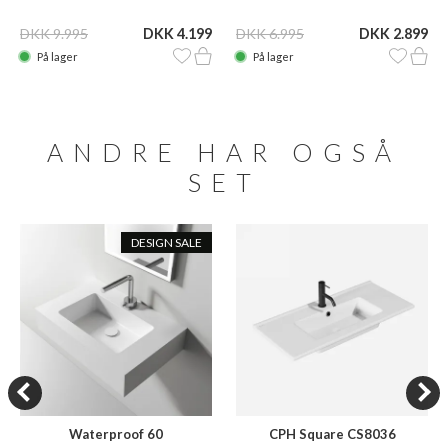
DKK 9.995
DKK 4.199
DKK 6.995
DKK 2.899
På lager
På lager
ANDRE HAR OGSÅ
SET
DESIGN SALE
Waterproof 60
CPH Square CS8036