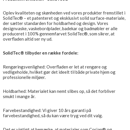
Oplev kvaliteten og skønheden ved vores produkter fremstillet i
SolidTec® – et patenteret og eksklusivt solid surface-materiale,
der sætter standarden for holdbarhed og design. Vores
designvaske, vaskebordplader, badekar og badmøbler er alle
produceret i 100% gennemfarvet SolidTec®, som sikrer, at
overfladen altid ser ny ud.
SolidTec® tilbyder en række fordele:
Rengøringsvenlighed: Overfladen er let at rengøre og
vedligeholde, hvilket gør det ideelt til både private hjem og
professionelle miljøer.
Holdbarhed: Materialet kan nemt slibes op, så det forbliver
smukt i mange år.
Farvebestandighed: Vi giver 10 års garanti på
farvebestandighed, så du kan være tryg ved dit valg.
Det er vigtigt at bemærke, at materialer som Corian® og