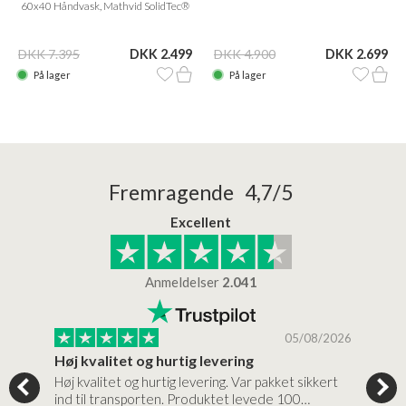
60x40 Håndvask, Mathvid SolidTec®
DKK 7.395
DKK 2.499
DKK 4.900
DKK 2.699
På lager
På lager
Fremragende 4,7/5
Excellent
Anmeldelser
2.041
/2026
05/08/2026
Høj kvalitet og hurtig levering
Mege
tigt,
Høj kvalitet og hurtig levering. Var pakket sikkert
Prod
ind til transporten. Produktet levede 100…
kval