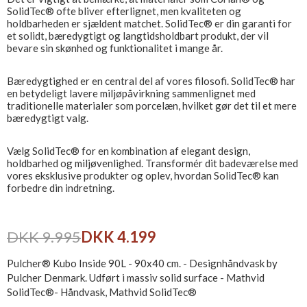
SolidTec® ofte bliver efterlignet, men kvaliteten og
holdbarheden er sjældent matchet. SolidTec® er din garanti for
et solidt, bæredygtigt og langtidsholdbart produkt, der vil
bevare sin skønhed og funktionalitet i mange år.
Bæredygtighed er en central del af vores filosofi. SolidTec® har
en betydeligt lavere miljøpåvirkning sammenlignet med
traditionelle materialer som porcelæn, hvilket gør det til et mere
bæredygtigt valg.
Vælg SolidTec® for en kombination af elegant design,
holdbarhed og miljøvenlighed. Transformér dit badeværelse med
vores eksklusive produkter og oplev, hvordan SolidTec® kan
forbedre din indretning.
DKK 9.995
DKK 4.199
Pulcher® Kubo Inside 90L - 90x40 cm. - Designhåndvask by
Pulcher Denmark. Udført i massiv solid surface - Mathvid
SolidTec®- Håndvask, Mathvid SolidTec®