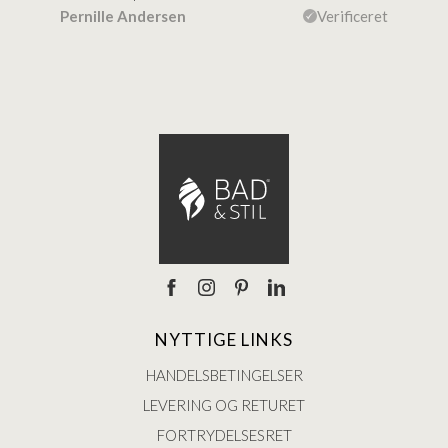
efte
ceret
Pernille Andersen
Verificeret
Ann
NYTTIGE LINKS
HANDELSBETINGELSER
LEVERING OG RETURET
FORTRYDELSESRET