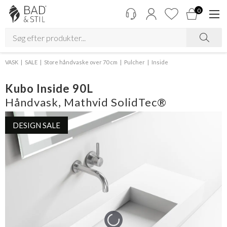
0
VASK
SALE
Store håndvaske over 70 cm
Pulcher
Inside
Kubo Inside 90L
Håndvask, Mathvid SolidTec®
DESIGN SALE