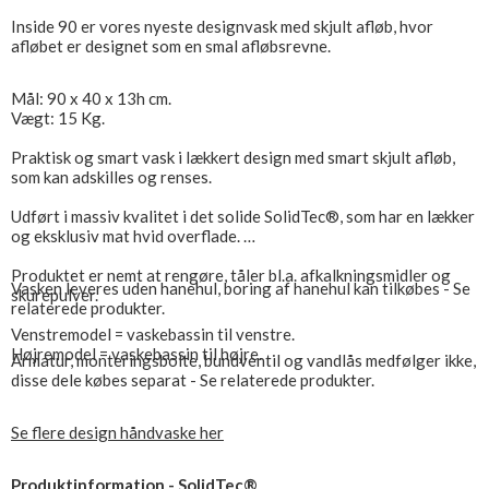
Inside 90 er vores nyeste designvask med skjult afløb, hvor
afløbet er designet som en smal afløbsrevne.
Mål: 90 x 40 x 13h cm.
Vægt: 15 Kg.
Praktisk og smart vask i lækkert design med smart skjult afløb,
som kan adskilles og renses.
Udført i massiv kvalitet i det solide SolidTec®, som har en lækker
og eksklusiv mat hvid overflade.
Produktet er nemt at rengøre, tåler bl.a. afkalkningsmidler og
Vasken leveres uden hanehul, boring af hanehul kan tilkøbes - Se
skurepulver.
relaterede produkter.
Venstremodel = vaskebassin til venstre.
Højremodel = vaskebassin til højre.
Armatur, monteringsbolte, bundventil og vandlås medfølger ikke,
disse dele købes separat - Se relaterede produkter.
Se flere design håndvaske her
Produktinformation - SolidTec®