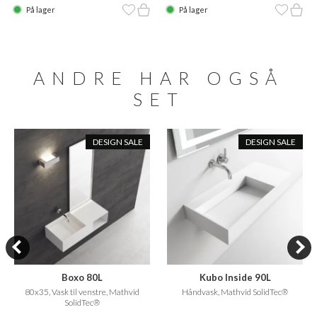
På lager
På lager
ANDRE HAR OGSÅ
SET
DESIGN SALE
DESIGN SALE
Boxo 80L
Kubo Inside 90L
80x35, Vask til venstre, Mathvid
Håndvask, Mathvid SolidTec®
SolidTec®