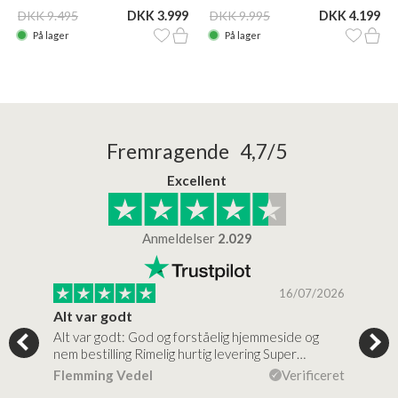
DKK 9.495
DKK 3.999
DKK 9.995
DKK 4.199
På lager
På lager
Fremragende 4,7/5
Excellent
Anmeldelser
2.029
/2026
16/07/2026
Alt var godt
Jeg
Alt var godt: God og forståelig hjemmeside og
Jeg 
 for…
nem bestilling Rimelig hurtig levering Super…
en v
ceret
Flemming Vedel
Verificeret
Lou