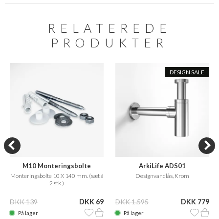
RELATEREDE
PRODUKTER
DESIGN SALE
M10 Monteringsbolte
ArkiLife ADS01
Monteringsbolte 10 X 140 mm. (sæt á
Designvandlås, Krom
2 stk.)
DKK 139
DKK 69
DKK 1.595
DKK 779
På lager
På lager