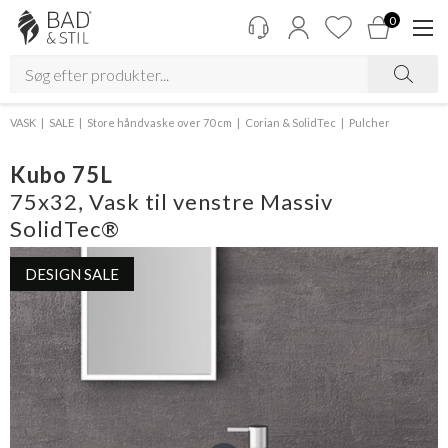
0
VASK
SALE
Store håndvaske over 70 cm
Corian & SolidTec
Pulcher
Kubo 75L
75x32, Vask til venstre Massiv
SolidTec®
DESIGN SALE