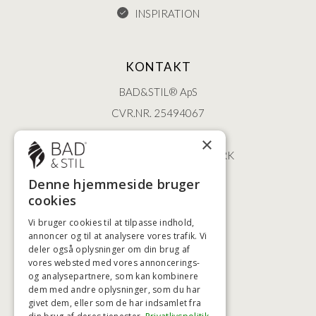
INSPIRATION
KONTAKT
BAD&STIL® ApS
CVR.NR. 25494067
ØSTERBROGADE 202
×
2100 KØBENHAVN • DANMARK
+45 3920 5084
Denne hjemmeside bruger
BADSTIL@BADSTIL.DK
cookies
Vi bruger cookies til at tilpasse indhold,
annoncer og til at analysere vores trafik. Vi
HØJESTE KREDITVÆRDIGHED
deler også oplysninger om din brug af
vores websted med vores annoncerings-
og analysepartnere, som kan kombinere
dem med andre oplysninger, som du har
givet dem, eller som de har indsamlet fra
BETALINGSMULIGHEDER