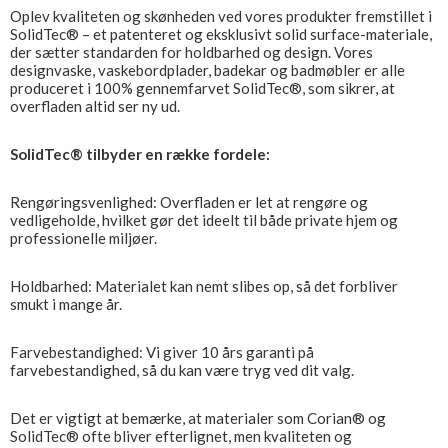
Oplev kvaliteten og skønheden ved vores produkter fremstillet i
SolidTec® – et patenteret og eksklusivt solid surface-materiale,
der sætter standarden for holdbarhed og design. Vores
designvaske, vaskebordplader, badekar og badmøbler er alle
produceret i 100% gennemfarvet SolidTec®, som sikrer, at
overfladen altid ser ny ud.
SolidTec® tilbyder en række fordele:
Rengøringsvenlighed: Overfladen er let at rengøre og
vedligeholde, hvilket gør det ideelt til både private hjem og
professionelle miljøer.
Holdbarhed: Materialet kan nemt slibes op, så det forbliver
smukt i mange år.
Farvebestandighed: Vi giver 10 års garanti på
farvebestandighed, så du kan være tryg ved dit valg.
Det er vigtigt at bemærke, at materialer som Corian® og
SolidTec® ofte bliver efterlignet, men kvaliteten og