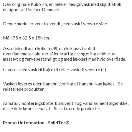
Den originale Kubo 75, en lækker designvask med skjult afløb,
designet af Pulcher Denmark.
Denne model er venstrevendt, med vask i venstre side.
Mål: 75 x 32,5 x 15h cm.
Æstetisk udført i SolidTec®, et eksklusivt solidt
overflademateriale, der tåler kraftige rengøringsmidler, er
massivt og farvebestandigt og med lækkert med hvid overflade.
Leveres med vask til højre (R) eller vask til venstre (L).
Vasken leveres uden hanehul, boring af hanehul kan købes - Se
relaterede produkter.
Armatur, monteringsbolte, bundventil og vandlås medfølger ikke,
disse dele købes separat - Se relaterede produkter.
Produktinformation - SolidTec®