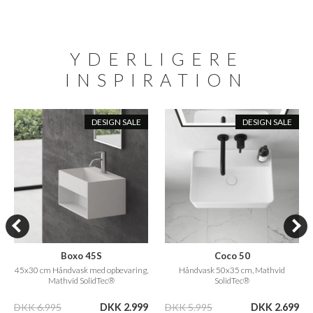
YDERLIGERE
INSPIRATION
DESIGN SALE
DESIGN SALE
Boxo 45S
Coco 50
45x30 cm Håndvask med opbevaring,
Håndvask 50x35 cm, Mathvid
Mathvid SolidTec®
SolidTec®
DKK 6.995
DKK 2.999
DKK 5.995
DKK 2.699