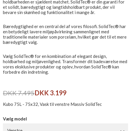
holdbarheden er sjældent matchet. SolidTec® er din garanti for
et solidt, bæredygtigt og langtidsholdbart produkt, der vil
bevare sin skønhed og funktionalitet i mange år.
Bæredygtighed er en central del af vores filosofi. SolidTec® har
en betydeligt lavere miljøpåvirkning sammenlignet med
traditionelle materialer som porcelæn, hvilket gør det til et mere
bæredygtigt valg.
Vælg SolidTec® for en kombination af elegant design,
holdbarhed og miljøvenlighed. Transformér dit badeværelse med
vores eksklusive produkter og oplev, hvordan SolidTec® kan
forbedre din indretning.
DKK 7.495
DKK 3.199
Kubo 75L - 75x32, Vask til venstre Massiv SolidTec
Vælg model
Venstre