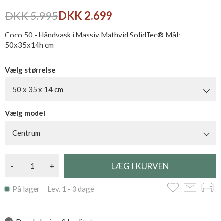
DKK 5.995
DKK 2.699
Coco 50 - Håndvask i Massiv Mathvid SolidTec® Mål:
50x35x14h cm
Vælg størrelse
50 x 35 x 14 cm
Vælg model
Centrum
-
+
På lager Lev. 1 - 3 dage