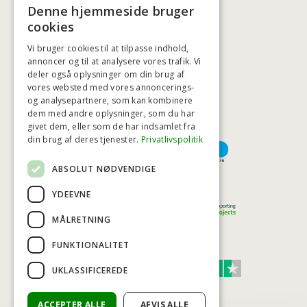
+45 3920 5084
Denne hjemmeside bruger
BADSTIL@BADSTIL.DK
cookies
Vi bruger cookies til at tilpasse indhold,
annoncer og til at analysere vores trafik. Vi
deler også oplysninger om din brug af
HØJESTE KREDITVÆRDIGHED
vores websted med vores annoncerings-
og analysepartnere, som kan kombinere
dem med andre oplysninger, som du har
givet dem, eller som de har indsamlet fra
BETALINGSMULIGHEDER
din brug af deres tjenester.
Privatlivspolitik
ABSOLUT NØDVENDIGE
TRYG OG SIKKER E-HANDEL
YDEEVNE
MÅLRETNING
FUNKTIONALITET
TRUST SCORE 4,7
UKLASSIFICEREDE
Excellent
ACCEPTER ALLE
AFVIS ALLE