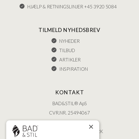
HJÆLP & RETNINGSLINJER +45 3920 5084
TILMELD NYHEDSBREV
NYHEDER
TILBUD
ARTIKLER
INSPIRATION
KONTAKT
BAD&STIL® ApS
CVR.NR. 25494067
ØSTERBROGADE 202
×
2100 KØBENHAVN • DANMARK