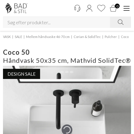
0
VASK
SALE
Mellem håndvaske 46-70 cm
Corian & SolidTec
Pulcher
Coco
Coco 50
Håndvask 50x35 cm, Mathvid SolidTec®
DESIGN SALE