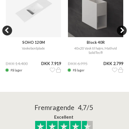
SOHO 120M
Block 40R
Vaskebordplade
40x20 Vask til højre, Mathvid
SolidTec®
DKK 14.400
DKK 7.919
DKK 6.995
DKK 2.799
På lager
På lager
Fremragende 4,7/5
Excellent