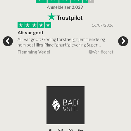
Anmeldelser
2.029
/2026
16/07/2026
Alt var godt
Jeg
Alt var godt: God og forståelig hjemmeside og
Jeg 
 for…
nem bestilling Rimelig hurtig levering Super…
en v
ceret
Flemming Vedel
Verificeret
Lou