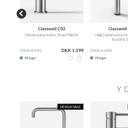
n
Classwell C02
Classwell
er gel,
Håndvaskarmatur, Krom Poleret
Højt Håndvaskarma
Rustfrit S
KK 179
DKK 4.995
DKK 1.599
DKK 6.695
På lager
På lager
Y
DESIGN SALE