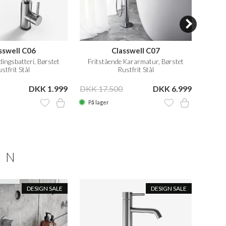
sswell C06
Classwell C07
ingsbatteri, Børstet
Fritstående Kararmatur, Børstet
Frit
stfrit Stål
Rustfrit Stål
DKK 1.999
DKK 17.500
DKK 6.999
DKK 1
På lager
På la
ON
DESIGN SALE
DESIGN SALE