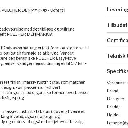
Levering
 fra PULCHER DENMARK® - Udført i
Tilbuds
 badeværelse med det tidløse og stilrene
oducent PULCHER DENMARK®.
Certific
 håndvaskarmatur, perfekt form og størrelse til
ologi og en fornøjelse at bruge. Vandet
Teknisk 
t være den keramiske PULCHER EasyMove
grænser vandgennemstrømningen til 5,9 l/m –
Specifik
tet finish i massiv rustfrit stål, som matcher
Varenumme
t design, som passer ind i ethvert
Brand:
el stringens med organiske former, overbeviser
t designsprog.
Designer:
Bredde:
i massivt rustfrit stål, som udover at være et
Højde:
ang levetid, også er allergi- og
 bly og er derved også det miljøbevidste valg..
Længde (dy