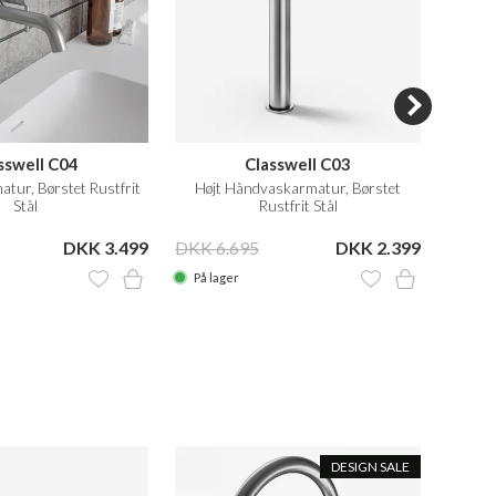
sswell C04
Classwell C03
Arki
tur, Børstet Rustfrit
Højt Håndvaskarmatur, Børstet
Termo
Stål
Rustfrit Stål
DKK 3.499
DKK 6.695
DKK 2.399
På lager
På la
DESIGN SALE