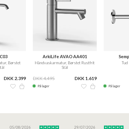
 C03
ArkiLife AVAO AA401
Semp
tur, Børstet
Håndvaskarmatur, Børstet Rustfrit
Tud
tål
Stål
DKK 2.399
DKK 4.495
DKK 1.619
På lager
På lager
05/08/2026
29/07/2026