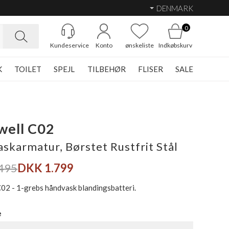
DENMARK
0
Kundeservice
Konto
ønskeliste
Indkøbskurv
K
TOILET
SPEJL
TILBEHØR
FLISER
SALE
well C02
skarmatur, Børstet Rustfrit Stål
495
DKK 1.799
C02 - 1-grebs håndvask blandingsbatteri.
e