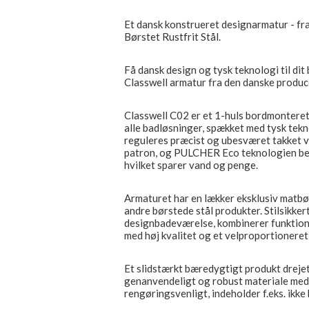
Et dansk konstrueret designarmatur -
Børstet Rustfrit Stål.
Få dansk design og tysk teknologi til dit
Classwell armatur fra den danske pr
Classwell C02 er et 1-huls bordmonteret
alle badløsninger, spækket med tysk tekn
reguleres præcist og ubesværet takke
patron, og PULCHER Eco teknologien be
hvilket sparer vand og penge.
Armaturet har en lækker eksklusiv matbørs
andre børstede stål produkter. Stilsikker
designbadeværelse, kombinerer funktion
med høj kvalitet og et velproportionere
Et slidstærkt bæredygtigt produkt drejet 
genanvendeligt og robust materiale med l
rengøringsvenligt, indeholder f.eks. ikke