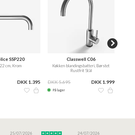
lice SSP220
Classwell C06
 22 cm, Krom
Køkken blandingsbatteri, Børstet
Håndv
Rustfrit Stål
DKK 1.395
DKK 5.695
DKK 1.999
DKK 1
På lager
På la
25/07/2026
24/07/2026