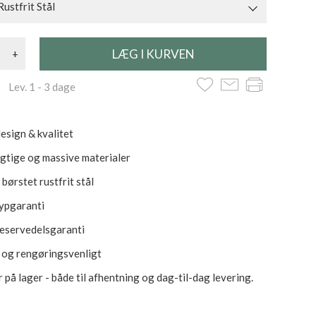
Rustfrit Stål
+
 Lev. 1 - 3 dage
esign & kvalitet
tige og massive materialer
 børstet rustfrit stål
rypgaranti
reservedelsgaranti
- og rengøringsvenligt
 på lager - både til afhentning og dag-til-dag levering.