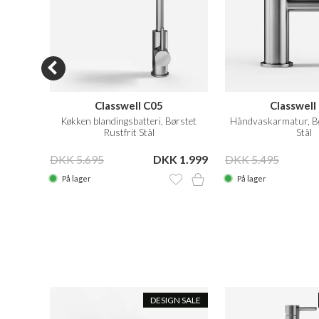
Classwell C05
Classwell
Krom
Køkken blandingsbatteri, Børstet
Håndvaskarmatur, Bø
Rustfrit Stål
Stål
 2.299
DKK 5.695
DKK 1.999
DKK 5.495
På lager
På lager
0% OFF
DESIGN SALE