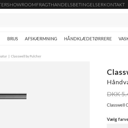
TER
SHOWROOM
FRAGT
HANDELSBETINGELSER
KONTAKT
G
BRUS
AFSKÆRMNING
HÅNDKLÆDETØRRERE
VAS
matur
Classwell by Pulcher
Class
Håndva
DKK 5.
Classwell 
Vælg farv