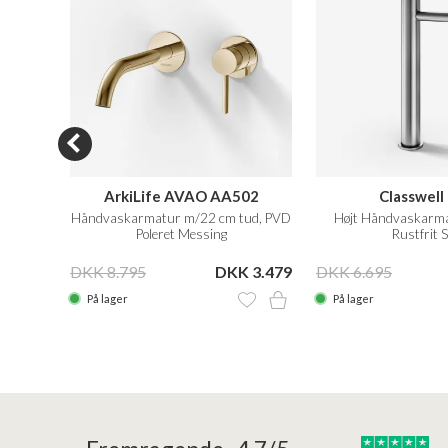
F
ArkiLife AVAO AA502
Classwell
tål
Håndvaskarmatur m/22 cm tud, PVD
Højt Håndvaskarma
Poleret Messing
Rustfrit S
 2.377
DKK 8.795
DKK 3.479
DKK 6.695
På lager
På lager
24/01/2026
22/01/2026