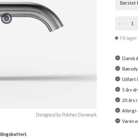
Børstet 
-
På lager
Dansk d
Bæredyg
Udført i
5 års d
20 års 
Allergi
Designed by Pulcher Denmark
Varen er
dingsbatteri.