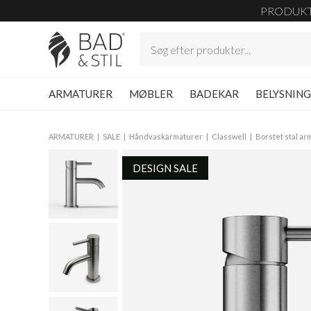
PRODUK
ARMATURER
MØBLER
BADEKAR
BELYSNIN
ARMATURER
SALE
Håndvaskarmaturer
Classwell
Borstet stal ar
DESIGN SALE