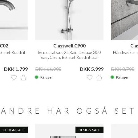
 C02
Classwell C900
Cla
rstet Rustfrit
Termostatsæt XL Rain DeLuxe Ø30
Håndvaskarma
EasyClean, Børstet Rustfrit Stål
DKK 1.799
DKK 16.995
DKK 5.999
DKK 8.795
På lager
På lager
ANDRE HAR OGSÅ SET
DESIGN SALE
DESIGN SALE