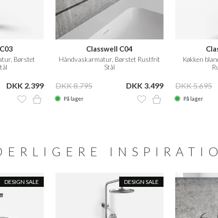
 C03
Classwell C04
Cla
tur, Børstet
Håndvaskarmatur, Børstet Rustfrit
Køkken bland
tål
Stål
Ru
DKK 2.399
DKK 8.795
DKK 3.499
DKK 5.695
På lager
På lager
DERLIGERE INSPIRATI
DESIGN SALE
DESIGN SALE