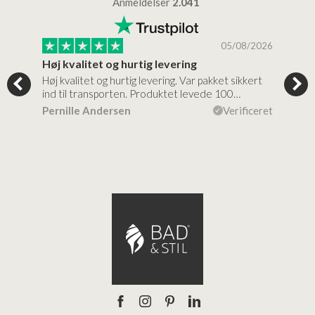
Anmeldelser
2.041
/2026
05/08/2026
Høj kvalitet og hurtig levering
Mege
tigt,
Høj kvalitet og hurtig levering. Var pakket sikkert
Prod
ind til transporten. Produktet levede 100…
kval
efte
ceret
Pernille Andersen
Verificeret
Ann