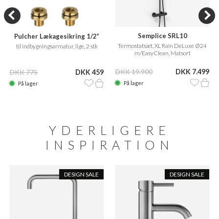
Semplice SRL10
Pulcher Lækagesikring 1/2”
Termostatsæt, XL Rain DeLuxe Ø24
til indbygningsarmatur, lige, 2 stk
m/EasyClean, Matsort
DKK 19.900
DKK 7.499
DKK 775
DKK 459
På lager
På lager
YDERLIGERE
INSPIRATION
DESIGN SALE
DESIGN SALE