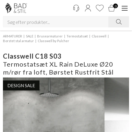
0
ARMATURER
SALE
Brusearmaturer
Termostatsæt
Classwell
Borstet stal armatur
Classwell by Pulcher
Classwell C18 S03
Termostatsæt XL Rain DeLuxe Ø20
m/rør fra loft, Børstet Rustfrit Stål
DESIGN SALE