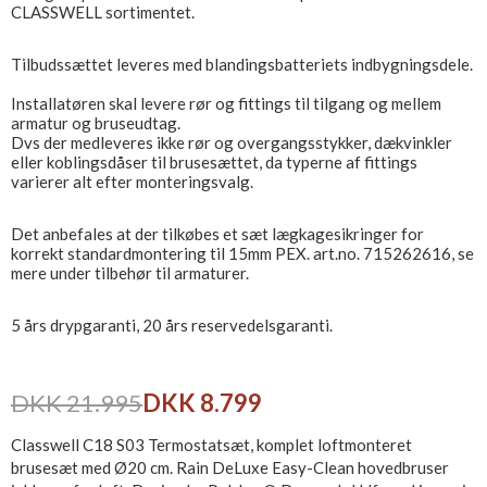
CLASSWELL sortimentet.
Tilbudssættet leveres med blandingsbatteriets indbygningsdele.
Installatøren skal levere rør og fittings til tilgang og mellem
armatur og bruseudtag.
Dvs der medleveres ikke rør og overgangsstykker, dækvinkler
eller koblingsdåser til brusesættet, da typerne af fittings
varierer alt efter monteringsvalg.
Det anbefales at der tilkøbes et sæt lægkagesikringer for
korrekt standardmontering til 15mm PEX. art.no. 715262616, se
mere under tilbehør til armaturer.
5 års drypgaranti, 20 års reservedelsgaranti.
DKK 21.995
DKK 8.799
Classwell C18 S03 Termostatsæt, komplet loftmonteret
brusesæt med Ø20 cm. Rain DeLuxe Easy-Clean hovedbruser