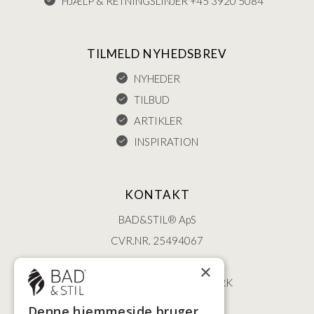
HJÆLP & RETNINGSLINJER +45 3920 5084
TILMELD NYHEDSBREV
NYHEDER
TILBUD
ARTIKLER
INSPIRATION
KONTAKT
BAD&STIL® ApS
CVR.NR. 25494067
ØSTERBROGADE 202
×
2100 KØBENHAVN • DANMARK
+45 3920 5084
Denne hjemmeside bruger