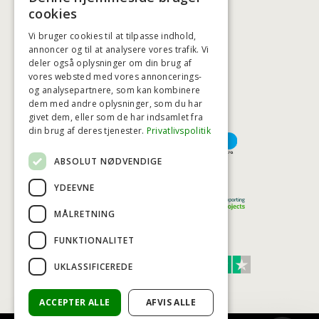
BADSTIL@BADSTIL.DK
cookies
Vi bruger cookies til at tilpasse indhold,
annoncer og til at analysere vores trafik. Vi
HØJESTE KREDITVÆRDIGHED
deler også oplysninger om din brug af
vores websted med vores annoncerings-
og analysepartnere, som kan kombinere
dem med andre oplysninger, som du har
givet dem, eller som de har indsamlet fra
BETALINGSMULIGHEDER
din brug af deres tjenester.
Privatlivspolitik
ABSOLUT NØDVENDIGE
TRYG OG SIKKER E-HANDEL
YDEEVNE
MÅLRETNING
FUNKTIONALITET
TRUST SCORE 4,7
UKLASSIFICEREDE
Excellent
ACCEPTER ALLE
AFVIS ALLE