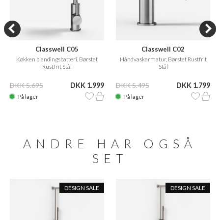
Classwell C05
Classwell C02
Køkken blandingsbatteri, Børstet
Håndvaskarmatur, Børstet Rustfrit
Rustfrit Stål
Stål
DKK 5.695
DKK 1.999
DKK 5.495
DKK 1.799
På lager
På lager
ANDRE HAR OGSÅ
SET
DESIGN SALE
DESIGN SALE