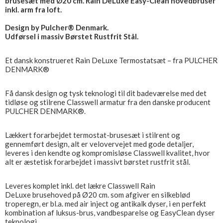
brusesæt med Ø20 cm. Rain DeLuxe Easy-Clean hovedbruser
inkl. arm fra loft.
Design by Pulcher® Denmark.
Udførsel i massiv Børstet Rustfrit Stål.
Et dansk konstrueret Rain DeLuxe Termostatsæt – fra PULCHER
DENMARK®
Få dansk design og tysk teknologi til dit badeværelse med det
tidløse og stilrene Classwell armatur fra den danske producent
PULCHER DENMARK®.
Lækkert forarbejdet termostat-brusesæt i stilrent og
gennemført design, alt er velovervejet med gode detaljer,
leveres i den kendte og kompromisløse Classwell kvalitet, hvor
alt er æstetisk forarbejdet i massivt børstet rustfrit stål.
Leveres komplet inkl. det lækre Classwell Rain
DeLuxe brusehoved på Ø20 cm. som afgiver en silkeblød
troperegn, er bl.a. med air inject og antikalk dyser, i en perfekt
kombination af luksus-brus, vandbesparelse og EasyClean dyser
teknologi.