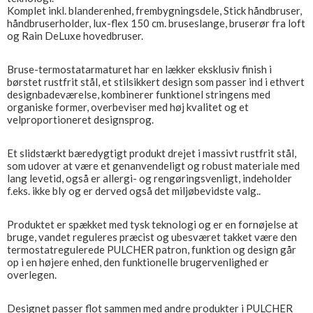
Komplet inkl. blanderenhed, frembygningsdele, Stick håndbruser,
håndbruserholder, lux-flex 150 cm. bruseslange, bruserør fra loft
og Rain DeLuxe hovedbruser.
Bruse-termostatarmaturet har en lækker eksklusiv finish i
børstet rustfrit stål, et stilsikkert design som passer ind i ethvert
designbadeværelse, kombinerer funktionel stringens med
organiske former, overbeviser med høj kvalitet og et
velproportioneret designsprog.
Et slidstærkt bæredygtigt produkt drejet i massivt rustfrit stål,
som udover at være et genanvendeligt og robust materiale med
lang levetid, også er allergi- og rengøringsvenligt, indeholder
f.eks. ikke bly og er derved også det miljøbevidste valg..
Produktet er spækket med tysk teknologi og er en fornøjelse at
bruge, vandet reguleres præcist og ubesværet takket være den
termostatregulerede PULCHER patron, funktion og design går
op i en højere enhed, den funktionelle brugervenlighed er
overlegen.
Designet passer flot sammen med andre produkter i PULCHER