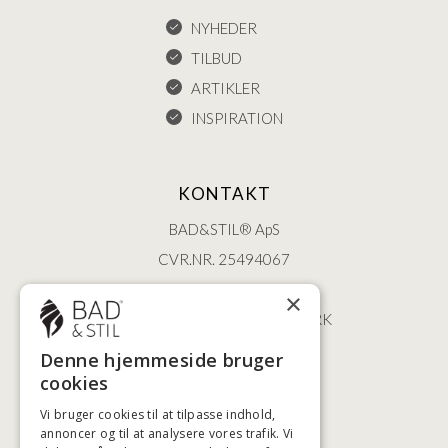
NYHEDER
TILBUD
ARTIKLER
INSPIRATION
KONTAKT
BAD&STIL® ApS
CVR.NR. 25494067
ØSTERBROGADE 202
×
2100 KØBENHAVN • DANMARK
+45 3920 5084
Denne hjemmeside bruger
BADSTIL@BADSTIL.DK
cookies
Vi bruger cookies til at tilpasse indhold,
annoncer og til at analysere vores trafik. Vi