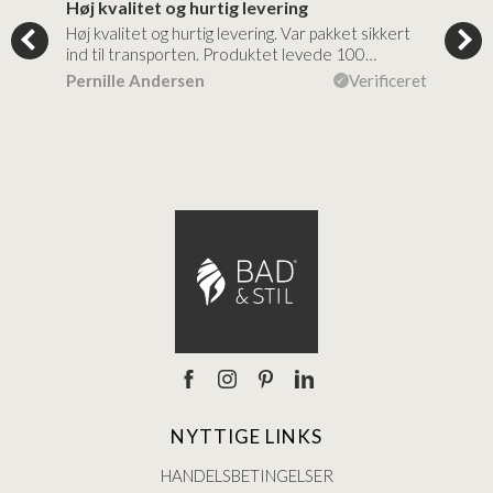
Høj kvalitet og hurtig levering
Mege
tigt,
Høj kvalitet og hurtig levering. Var pakket sikkert
Prod
ind til transporten. Produktet levede 100…
kval
efte
ceret
Pernille Andersen
Verificeret
Ann
NYTTIGE LINKS
HANDELSBETINGELSER