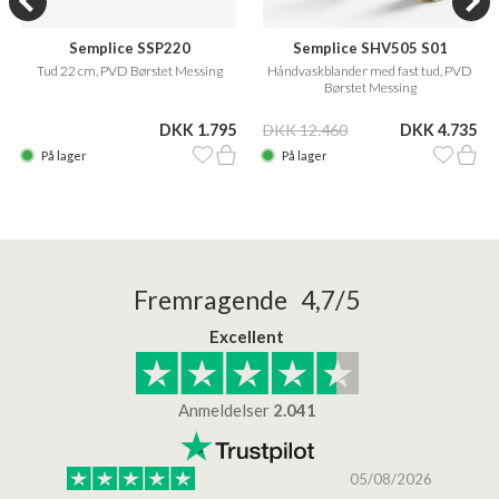
Semplice SSP220
Semplice SHV505 S01
Tud 22 cm, PVD Børstet Messing
Håndvaskblander med fast tud, PVD
Børstet Messing
DKK 1.795
DKK 12.460
DKK 4.735
På lager
På lager
Fremragende 4,7/5
Excellent
Anmeldelser
2.041
/2026
05/08/2026