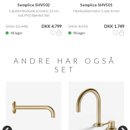
Semplice SHV502
Semplice SHV501
1-grebs Håndvask armatur, 22 cm.
Håndvaskarmatur S-size, Krom
tud, PVD Børstet Stål
DKK 11.440
DKK 4.799
DKK 4.595
DKK 1.749
På lager
På lager
ANDRE HAR OGSÅ
SET