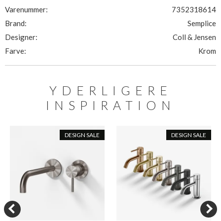
Varenummer:
7352318614
Brand:
Semplice
Designer:
Coll & Jensen
Farve:
Krom
YDERLIGERE
INSPIRATION
DESIGN SALE
DESIGN SALE