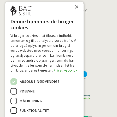
ØSTERBROGADE 202
×
2100 KØBENHAVN • DANMARK
+45 3920 5084
Denne hjemmeside bruger
BADSTIL@BADSTIL.DK
cookies
Vi bruger cookies til at tilpasse indhold,
annoncer og til at analysere vores trafik. Vi
HØJESTE KREDITVÆRDIGHED
deler også oplysninger om din brug af
vores websted med vores annoncerings-
og analysepartnere, som kan kombinere
dem med andre oplysninger, som du har
givet dem, eller som de har indsamlet fra
BETALINGSMULIGHEDER
din brug af deres tjenester.
Privatlivspolitik
ABSOLUT NØDVENDIGE
TRYG OG SIKKER E-HANDEL
YDEEVNE
MÅLRETNING
FUNKTIONALITET
TRUST SCORE 4,7