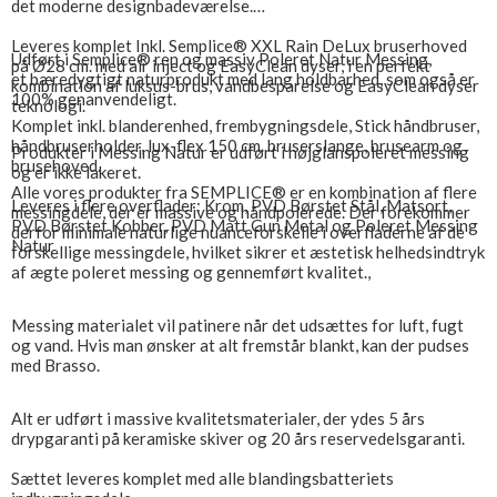
det moderne designbadeværelse.
Leveres komplet Inkl. Semplice® XXL Rain DeLux bruserhoved
Udført i Semplice® ren og massiv Poleret Natur Messing,
på Ø28 cm. med air inject og EasyClean dyser, i en perfekt
et bæredygtigt naturprodukt med lang holdbarhed, som også er
kombination af luksus-brus, vandbesparelse og EasyClean dyser
100% genanvendeligt.
teknologi.
Komplet inkl. blanderenhed, frembygningsdele, Stick håndbruser,
håndbruserholder, lux-flex 150 cm. bruserslange, brusearm og
Produkter i Messing Natur er udført i højglanspoleret messing
brusehoved.
og er ikke lakeret.
Alle vores produkter fra SEMPLICE® er en kombination af flere
Leveres i flere overflader: Krom, PVD Børstet Stål, Matsort,
messingdele, der er massive og håndpolerede. Der forekommer
PVD Børstet Kobber, PVD Matt Gun Metal og Poleret Messing
derfor minimale naturlige nuanceforskelle i overfladerne af de
Natur
forskellige messingdele, hvilket sikrer et æstetisk helhedsindtryk
af ægte poleret messing og gennemført kvalitet.,
Messing materialet vil patinere når det udsættes for luft, fugt
og vand. Hvis man ønsker at alt fremstår blankt, kan der pudses
med Brasso.
Alt er udført i massive kvalitetsmaterialer, der ydes 5 års
drypgaranti på keramiske skiver og 20 års reservedelsgaranti.
Sættet leveres komplet med alle blandingsbatteriets