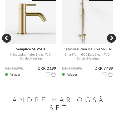
Semplice SHV501
Semplice Rain DeLuxe SRL02
Håndvaskarmatur S-size, PVD
SmartTerm Ø25 EasyClean, PVD
Børstet Messing
Børstet Messing
DKK 5.995
DKK 2.199
DKK 19.495
DKK 7.499
På lager
På lager
ANDRE HAR OGSÅ
SET