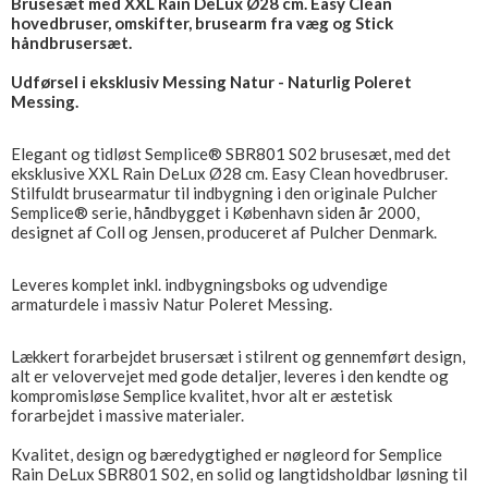
Brusesæt med XXL Rain DeLux Ø28 cm. Easy Clean
hovedbruser, omskifter, brusearm fra væg og Stick
håndbrusersæt.
Udførsel i eksklusiv Messing Natur - Naturlig Poleret
Messing.
Elegant og tidløst Semplice® SBR801 S02 brusesæt, med det
eksklusive XXL Rain DeLux Ø28 cm. Easy Clean hovedbruser.
Stilfuldt brusearmatur til indbygning i den originale Pulcher
Semplice® serie, håndbygget i København siden år 2000,
designet af Coll og Jensen, produceret af Pulcher Denmark.
Leveres komplet inkl. indbygningsboks og udvendige
armaturdele i massiv Natur Poleret Messing.
Lækkert forarbejdet brusersæt i stilrent og gennemført design,
alt er velovervejet med gode detaljer, leveres i den kendte og
kompromisløse Semplice kvalitet, hvor alt er æstetisk
forarbejdet i massive materialer.
Kvalitet, design og bæredygtighed er nøgleord for Semplice
Rain DeLux SBR801 S02, en solid og langtidsholdbar løsning til