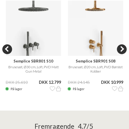
Semplice SBR801 S10
Semplice SBR901 S08
Brusesæt, Ø30 cm, Loft, PVD Matt
Brusesæt, Ø20 cm, Loft, PVD Børstet
Gun Metal
Kobber
DKK 25.610
DKK 12.799
DKK 24.145
DKK 10.999
På lager
På lager
Fremragende 4,7/5