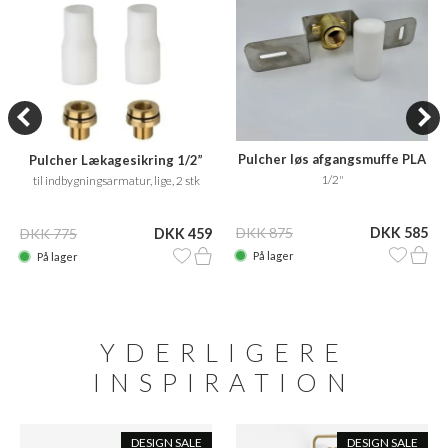
Pulcher løs afgangsmuffe PLA
Pulcher Lækagesikring 1/2”
1/2"
til indbygningsarmatur, lige, 2 stk
DKK 875
DKK 585
DKK 775
DKK 459
På lager
På lager
YDERLIGERE
INSPIRATION
DESIGN SALE
DESIGN SALE