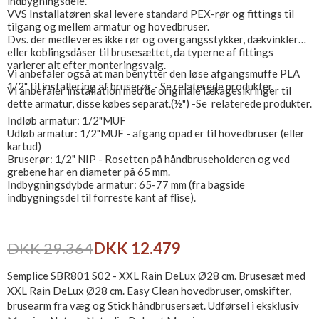
indbygningsdele.
VVS Installatøren skal levere standard PEX-rør og fittings til
tilgang og mellem armatur og hovedbruser.
Dvs. der medleveres ikke rør og overgangsstykker, dækvinkler
eller koblingsdåser til brusesættet, da typerne af fittings
varierer alt efter monteringsvalg.
Vi anbefaler også at man benytter den løse afgangsmuffe PLA
1/2" til installering af bruserør - Se relaterede produkter
Vi anbefaler installation med de originale lækagesikringer til
dette armatur, disse købes separat.(½") -Se relaterede produkter.
Indløb armatur: 1/2"MUF
Udløb armatur: 1/2"MUF - afgang opad er til hovedbruser (eller
kartud)
Bruserør: 1/2" NIP - Rosetten på håndbruseholderen og ved
grebene har en diameter på 65 mm.
Indbygningsdybde armatur: 65-77 mm (fra bagside
indbygningsdel til forreste kant af flise).
DKK 29.364
DKK 12.479
Semplice SBR801 S02 - XXL Rain DeLux Ø28 cm. Brusesæt med
XXL Rain DeLux Ø28 cm. Easy Clean hovedbruser, omskifter,
brusearm fra væg og Stick håndbrusersæt. Udførsel i eksklusiv