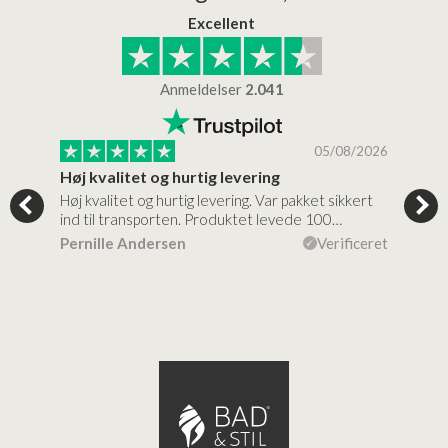
Excellent
Anmeldelser
2.041
/2026
05/08/2026
Høj kvalitet og hurtig levering
Mege
tigt,
Høj kvalitet og hurtig levering. Var pakket sikkert
Prod
ind til transporten. Produktet levede 100…
kval
efte
ceret
Pernille Andersen
Verificeret
Ann