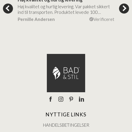
tigt,
Høj kvalitet og hurtig levering. Var pakket sikkert
Prod
ind til transporten. Produktet levede 100…
kval
efte
ceret
Pernille Andersen
Verificeret
Ann
NYTTIGE LINKS
HANDELSBETINGELSER