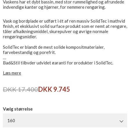
Vaskens har et dybt bassin, med stor rummelighed og afrundede
indvendige kanter og hjørner, for nemmere rengøring.
Vask og bordplade er udført i ét af ren massiv SolidTec i mathvid
finish, et eksklusivt solid surface produkt som er nemt at rengøre,
tåler afkalkningsmiddel, skurepulver og øvrige normale
rengøringsmidler.
SolidTec er blandt de mest solide kompositmaterialer,
farvebestandig og porefrit.
Bad&Stil tilbyder udvidet garanti for produkter i SolidTec.
Læs mere
Leveres ekskl. bundventil, bestilles seperat.
DKK 17.400
DKK 9.745
Vælg størrelse
160