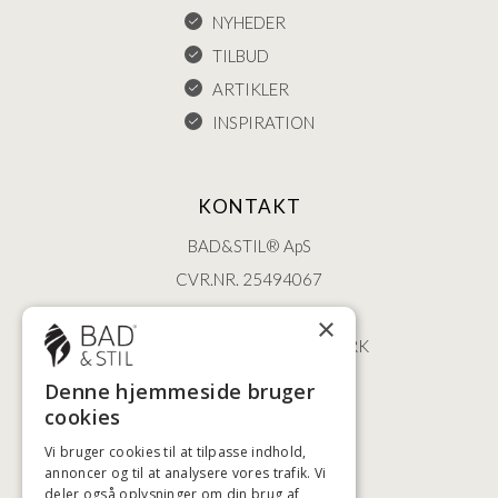
NYHEDER
TILBUD
ARTIKLER
INSPIRATION
KONTAKT
BAD&STIL® ApS
CVR.NR. 25494067
ØSTERBROGADE 202
×
2100 KØBENHAVN • DANMARK
+45 3920 5084
Denne hjemmeside bruger
BADSTIL@BADSTIL.DK
cookies
Vi bruger cookies til at tilpasse indhold,
annoncer og til at analysere vores trafik. Vi
deler også oplysninger om din brug af
HØJESTE KREDITVÆRDIGHED