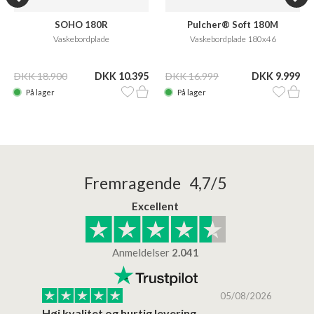
SOHO 180R
Pulcher® Soft 180M
Vaskebordplade
Vaskebordplade 180x46
DKK 18.900
DKK 10.395
DKK 16.999
DKK 9.999
På lager
På lager
Fremragende 4,7/5
Excellent
Anmeldelser
2.041
/2026
05/08/2026
Høj kvalitet og hurtig levering
Mege