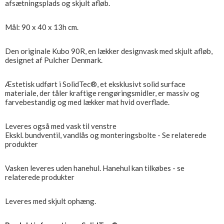
afsætningsplads og skjult afløb.
Mål: 90 x 40 x 13h cm.
Den originale Kubo 90R, en lækker designvask med skjult afløb,
designet af Pulcher Denmark.
Æstetisk udført i SolidTec®, et eksklusivt solid surface
materiale, der tåler kraftige rengøringsmidler, er massiv og
farvebestandig og med lækker mat hvid overflade.
Leveres også med vask til venstre
Ekskl. bundventil, vandlås og monteringsbolte - Se relaterede
produkter
Vasken leveres uden hanehul. Hanehul kan tilkøbes - se
relaterede produkter
Leveres med skjult ophæng.