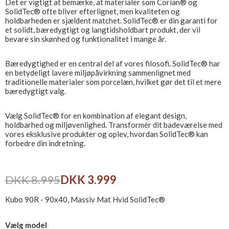
Det er vigtigt at bemærke, at materialer som Corian® og
SolidTec® ofte bliver efterlignet, men kvaliteten og
holdbarheden er sjældent matchet. SolidTec® er din garanti for
et solidt, bæredygtigt og langtidsholdbart produkt, der vil
bevare sin skønhed og funktionalitet i mange år.
Bæredygtighed er en central del af vores filosofi. SolidTec® har
en betydeligt lavere miljøpåvirkning sammenlignet med
traditionelle materialer som porcelæn, hvilket gør det til et mere
bæredygtigt valg.
Vælg SolidTec® for en kombination af elegant design,
holdbarhed og miljøvenlighed. Transformér dit badeværelse med
vores eksklusive produkter og oplev, hvordan SolidTec® kan
forbedre din indretning.
DKK 8.995
DKK 3.999
Kubo 90R - 90x40, Massiv Mat Hvid SolidTec®
Vælg model