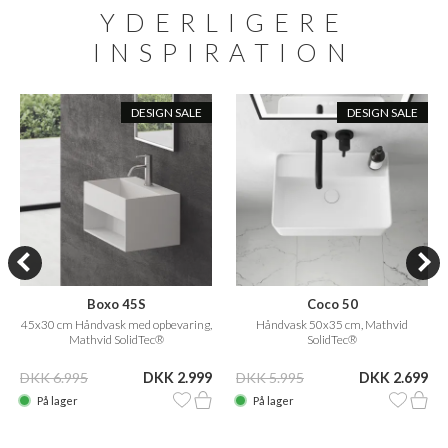
YDERLIGERE
INSPIRATION
DESIGN SALE
DESIGN SALE
Boxo 45S
Coco 50
45x30 cm Håndvask med opbevaring,
Håndvask 50x35 cm, Mathvid
Mathvid SolidTec®
SolidTec®
DKK 6.995
DKK 2.999
DKK 5.995
DKK 2.699
På lager
På lager