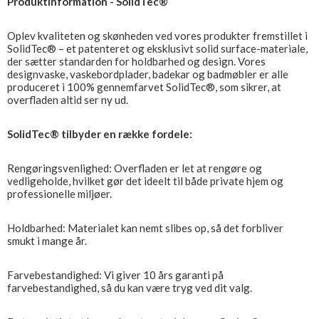
Produktinformation - SolidTec®
Oplev kvaliteten og skønheden ved vores produkter fremstillet i
SolidTec® – et patenteret og eksklusivt solid surface-materiale,
der sætter standarden for holdbarhed og design. Vores
designvaske, vaskebordplader, badekar og badmøbler er alle
produceret i 100% gennemfarvet SolidTec®, som sikrer, at
overfladen altid ser ny ud.
SolidTec® tilbyder en række fordele:
Rengøringsvenlighed: Overfladen er let at rengøre og
vedligeholde, hvilket gør det ideelt til både private hjem og
professionelle miljøer.
Holdbarhed: Materialet kan nemt slibes op, så det forbliver
smukt i mange år.
Farvebestandighed: Vi giver 10 års garanti på
farvebestandighed, så du kan være tryg ved dit valg.