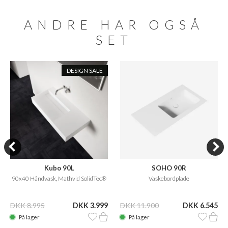
ANDRE HAR OGSÅ
SET
DESIGN SALE
Kubo 90L
SOHO 90R
90x40 Håndvask, Mathvid SolidTec®
Vaskebordplade
DKK 8.995
DKK 3.999
DKK 11.900
DKK 6.545
På lager
På lager