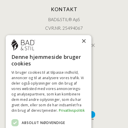
KONTAKT
BAD&STIL® ApS
CVR.NR. 25494067
ØSTERBROGADE 202
×
2100 KØBENHAVN • DANMARK
+45 3920 5084
Denne hjemmeside bruger
BADSTIL@BADSTIL.DK
cookies
Vi bruger cookies til at tilpasse indhold,
annoncer og til at analysere vores trafik. Vi
deler også oplysninger om din brug af
HØJESTE KREDITVÆRDIGHED
vores websted med vores annoncerings-
og analysepartnere, som kan kombinere
dem med andre oplysninger, som du har
givet dem, eller som de har indsamlet fra
BETALINGSMULIGHEDER
din brug af deres tjenester.
Privatlivspolitik
ABSOLUT NØDVENDIGE