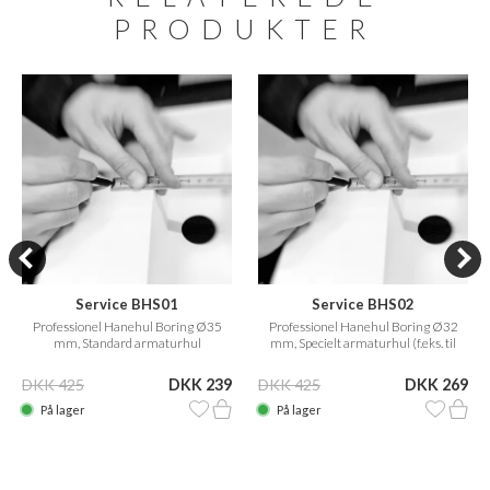
PRODUKTER
Service BHS01
Service BHS02
Professionel Hanehul Boring Ø35
Professionel Hanehul Boring Ø32
mm, Standard armaturhul
mm, Specielt armaturhul (f.eks. til
Vola)
DKK 425
DKK 239
DKK 425
DKK 269
På lager
På lager