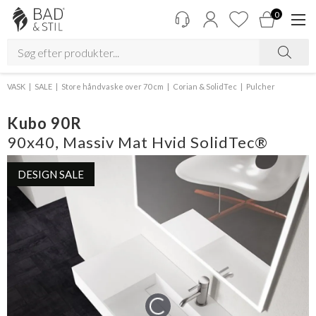
0
VASK
SALE
Store håndvaske over 70 cm
Corian & SolidTec
Pulcher
Kubo 90R
90x40, Massiv Mat Hvid SolidTec®
DESIGN SALE