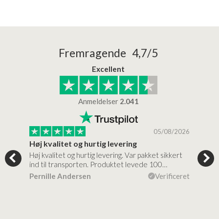
Fremragende 4,7/5
Excellent
Anmeldelser
2.041
/2026
05/08/2026
Høj kvalitet og hurtig levering
Mege
tigt,
Høj kvalitet og hurtig levering. Var pakket sikkert
Prod
ind til transporten. Produktet levede 100…
kval
efte
ceret
Pernille Andersen
Verificeret
Ann