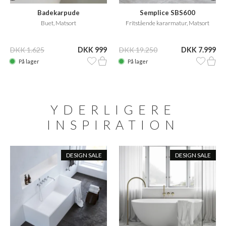
Badekarpude
Semplice SBS600
Buet, Matsort
Fritstående kararmatur, Matsort
DKK 1.625
DKK 999
DKK 19.250
DKK 7.999
På lager
På lager
YDERLIGERE
INSPIRATION
DESIGN SALE
DESIGN SALE