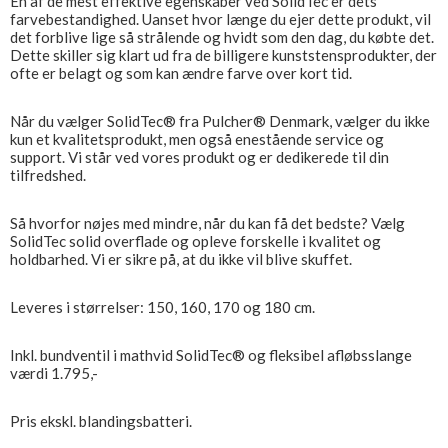
En af de mest effektive egenskaber ved SolidTec er dets
farvebestandighed. Uanset hvor længe du ejer dette produkt, vil
det forblive lige så strålende og hvidt som den dag, du købte det.
Dette skiller sig klart ud fra de billigere kunststensprodukter, der
ofte er belagt og som kan ændre farve over kort tid.
Når du vælger SolidTec® fra Pulcher® Denmark, vælger du ikke
kun et kvalitetsprodukt, men også enestående service og
support. Vi står ved vores produkt og er dedikerede til din
tilfredshed.
Så hvorfor nøjes med mindre, når du kan få det bedste? Vælg
SolidTec solid overflade og opleve forskelle i kvalitet og
holdbarhed. Vi er sikre på, at du ikke vil blive skuffet.
Leveres i størrelser: 150, 160, 170 og 180 cm.
Inkl. bundventil i mathvid SolidTec® og fleksibel afløbsslange
værdi 1.795,-
Pris ekskl. blandingsbatteri.