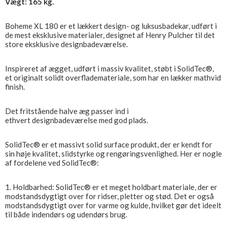
Vægt: 165 kg.
Boheme XL 180 er et lækkert design- og luksusbadekar, udført i
de mest eksklusive materialer, designet af Henry Pulcher til det
store eksklusive designbadeværelse.
Inspireret af ægget, udført i massiv kvalitet, støbt i SolidTec®,
et originalt solidt overflademateriale, som har en lækker mathvid
finish.
Det fritstående halve æg passer ind i
ethvert designbadeværelse med god plads.
SolidTec® er et massivt solid surface produkt, der er kendt for
sin høje kvalitet, slidstyrke og rengøringsvenlighed. Her er nogle
af fordelene ved SolidTec®:
1. Holdbarhed: SolidTec® er et meget holdbart materiale, der er
modstandsdygtigt over for ridser, pletter og stød. Det er også
modstandsdygtigt over for varme og kulde, hvilket gør det ideelt
til både indendørs og udendørs brug.