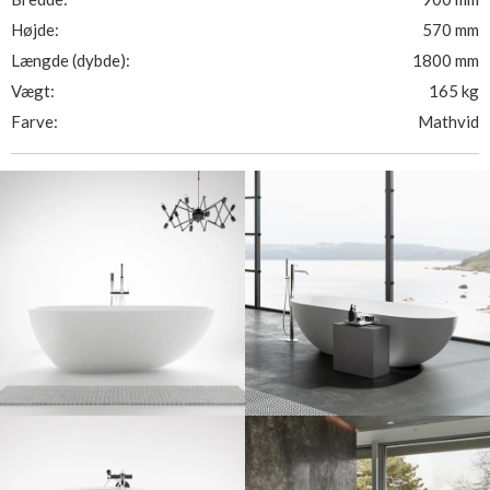
Højde:
570 mm
Længde (dybde):
1800 mm
Vægt:
165 kg
Farve:
Mathvid