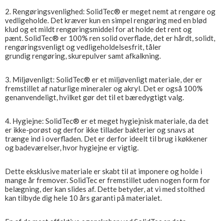
2. Rengøringsvenlighed: SolidTec® er meget nemt at rengøre og
vedligeholde. Det kræver kun en simpel rengøring med en blød
klud og et mildt rengøringsmiddel for at holde det rent og
pænt. SolidTec® er 100% ren solid overflade, det er hårdt, solidt,
rengøringsvenligt og vedligeholdelsesfrit, tåler
grundig rengøring, skurepulver samt afkalkning.
3. Miljøvenligt:​ SolidTec® er et miljøvenligt materiale, der er
fremstillet af naturlige mineraler og akryl. Det er også 100%
genanvendeligt, hvilket gør det til et bæredygtigt valg.
4. Hygiejne: SolidTec® er et meget hygiejnisk materiale, da det
er ikke-porøst og derfor ikke tillader bakterier og snavs at
trænge ind i overfladen. Det er derfor ideelt til brug i køkkener
og badeværelser, hvor hygiejne er vigtig.
Dette eksklusive materiale er skabt til at imponere og holde i
mange år fremover. SolidTec er fremstillet uden nogen form for
belægning, der kan slides af. Dette betyder, at vi med stolthed
kan tilbyde dig hele 10 års garanti på materialet.