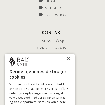
TILBUD
ARTIKLER
INSPIRATION
KONTAKT
BAD&STIL® ApS
CVR.NR. 25494067
ØSTERBROGADE 202
×
2100 KØBENHAVN • DANMARK
+45 3920 5084
Denne hjemmeside bruger
BADSTIL@BADSTIL.DK
cookies
Vi bruger cookies til at tilpasse indhold,
annoncer og til at analysere vores trafik. Vi
deler også oplysninger om din brug af
HØJESTE KREDITVÆRDIGHED
vores websted med vores annoncerings-
og analysepartnere, som kan kombinere