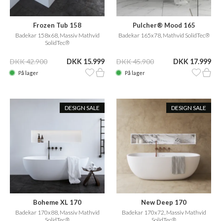
Frozen Tub 158
Pulcher® Mood 165
Badekar 158x68, Massiv Mathvid
Badekar 165x78, Mathvid SolidTec®
SolidTec®
DKK 42.900
DKK 15.999
DKK 45.900
DKK 17.999
På lager
På lager
DESIGN SALE
DESIGN SALE
Boheme XL 170
New Deep 170
Badekar 170x88, Massiv Mathvid
Badekar 170x72, Massiv Mathvid
SolidTec®
SolidTec®