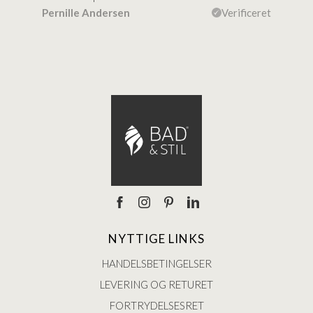
efte
ceret
Pernille Andersen
Verificeret
Ann
NYTTIGE LINKS
HANDELSBETINGELSER
LEVERING OG RETURET
FORTRYDELSESRET