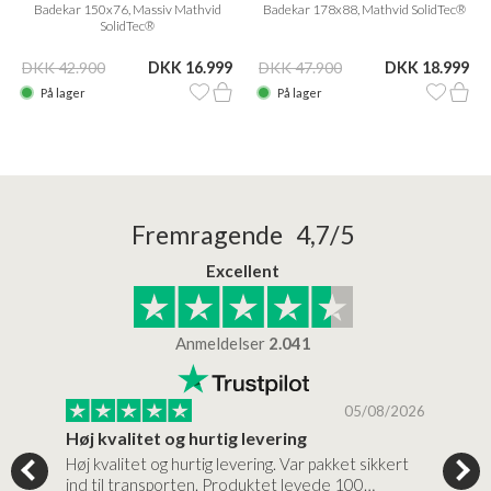
Badekar 150x76, Massiv Mathvid
Badekar 178x88, Mathvid SolidTec®
SolidTec®
DKK 42.900
DKK 16.999
DKK 47.900
DKK 18.999
På lager
På lager
Fremragende 4,7/5
Excellent
Anmeldelser
2.041
/2026
05/08/2026
Høj kvalitet og hurtig levering
Mege
tigt,
Høj kvalitet og hurtig levering. Var pakket sikkert
Prod
ind til transporten. Produktet levede 100…
kval