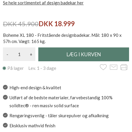
Se hele sortimentet af design badekar her
DKK 45.900
DKK 18.999
Boheme XL 180 - Fritstående designbadekar. Mål: 180 x 90 x
57h cm. Vægt: 165 kg.
-
+
På lager Lev. 1 - 3 dage
High-end design & kvalitet
Udført af de bedste materialer, farvebestandig 100%
solidtec® - ren massiv solid surface
Rengøringsvenlig - tåler skurepulver og afkalkning
Eksklusiv mathvid finish