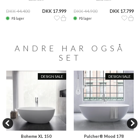
DKK 44.400
DKK 17.999
DKK 44.900
DKK 17.799
På lager
På lager
ANDRE HAR OGSÅ
SET
DESIGN SALE
DESIGN SALE
Boheme XL 150
Pulcher® Mood 178