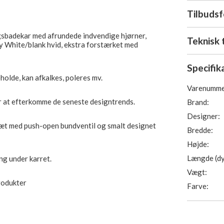
Tilbuds
sbadekar med afrundede indvendige hjørner,
Teknisk 
ssy White/blank hvid, ekstra forstærket med
Specifik
olde, kan afkalkes, poleres mv.
Varenumme
or at efterkomme de seneste designtrends.
Brand:
Designer:
sæt med push-open bundventil og smalt designet
Bredde:
Højde:
Længde (dy
ing under karret.
Vægt:
produkter
Farve: