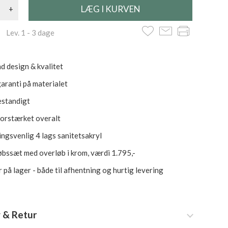
+
 Lev. 1 - 3 dage
d design & kvalitet
garanti på materialet
standigt
forstærket overalt
ngsvenlig 4 lags sanitetsakryl
fløbssæt med overløb i krom, værdi 1.795,-
 på lager - både til afhentning og hurtig levering
 & Retur