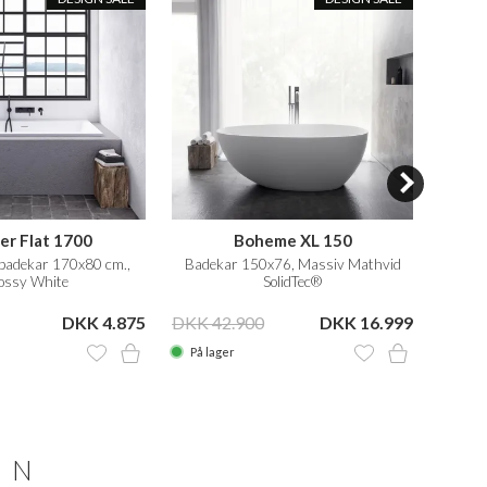
er Flat 1700
Boheme XL 150
badekar 170x80 cm.,
Badekar 150x76, Massiv Mathvid
Bade
ossy White
SolidTec®
DKK 4.875
DKK 42.900
DKK 16.999
DKK 2
På lager
På la
ON