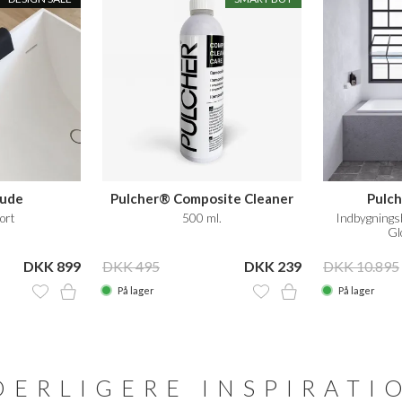
pude
Pulcher® Composite Cleaner
Pulch
Care
ort
500 ml.
Indbygnings
Gl
DKK 899
DKK 495
DKK 239
DKK 10.895
På lager
På lager
DERLIGERE INSPIRATI