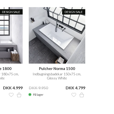
DESIGN SALE
DESIGN SALE
e 1800
Pulcher Norma 1500
r 180x75 cm,
Indbygningsbadekar 150x75 cm,
ite
Glossy White
DKK 4.999
DKK 9.950
DKK 4.799
På lager