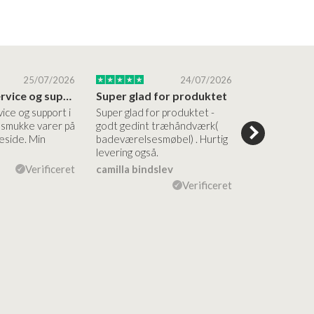
25/07/2026
24/07/2026
Altid god service og support i forhold…
Super glad for produktet
Alt var god
vice og support i
Super glad for produktet -
Alt var godt:
e smukke varer på
godt gedint træhåndværk(
forståelig h
side. Min
badeværelsesmøbel) . Hurtig
nem bestilling
levering også.
levering Sup
Verificeret
camilla bindslev
Flemming V
Verificeret