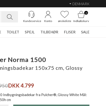
DENMARK
0
Kundeservice
Konto
ønskeliste
Indkøbskurv
K
TOILET
SPEJL
TILBEHØR
FLISER
SALE
her Norma 1500
ningsbadekar 150x75 cm, Glossy
950
DKK 4.799
 Indbygningsbadekar fra Pulcher®, Glossy White Mål:
 50h cm