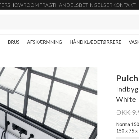
TER
SHOWROOM
FRAGT
HANDELSBETINGELSER
KONTAKT
G
BRUS
AFSKÆRMNING
HÅNDKLÆDETØRRERE
VAS
Pulc
Indbyg
White
DKK 9.
Norma 1500
150 x 75 x