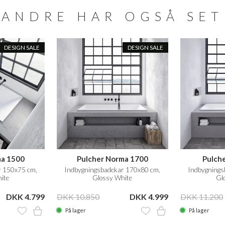
ANDRE HAR OGSÅ SET
DESIGN SALE
DESIGN SALE
ma 1500
Pulcher Norma 1700
Pulch
r 150x75 cm,
Indbygningsbadekar 170x80 cm,
Indbygnings
ite
Glossy White
Gl
DKK 4.799
DKK 10.850
DKK 4.999
DKK 11.200
På lager
På lager