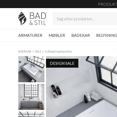
PRODUK
ARMATURER
MØBLER
BADEKAR
BELYSNIN
BADEKAR
SALE
Indbygningsbadekar
DESIGN SALE