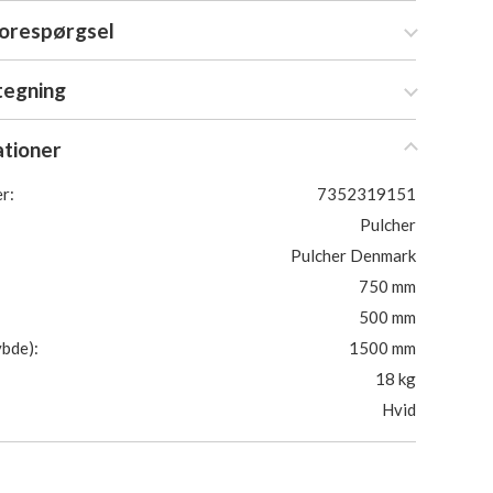
forespørgsel
tegning
ationer
r:
7352319151
Pulcher
Pulcher Denmark
750 mm
500 mm
bde):
1500 mm
18 kg
Hvid