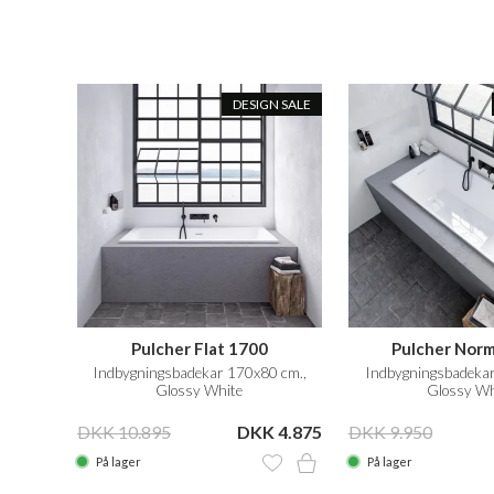
DESIGN SALE
Pulcher Flat 1700
Pulcher Nor
Indbygningsbadekar 170x80 cm.,
Indbygningsbadeka
Glossy White
Glossy Wh
DKK 10.895
DKK 4.875
DKK 9.950
På lager
På lager