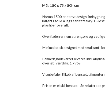
Mål: 150 x 75 x 50h cm
Norma 1500 er et nyt design-indbygning
udført i solid 4 lags sanitetsakryl i Glo
glasfiber overalt.
Overfladen er nem at rengøre og vedligeh
Minimalistisk designet med smal kant, f
Bemærk, badekarret leveres inkl. afløbs
overløb, værdi kr. 1.795,-
Vi anbefaler tilkøb af bensæt, til monter
Prisen er ekskl. bensæt - Se relaterede 