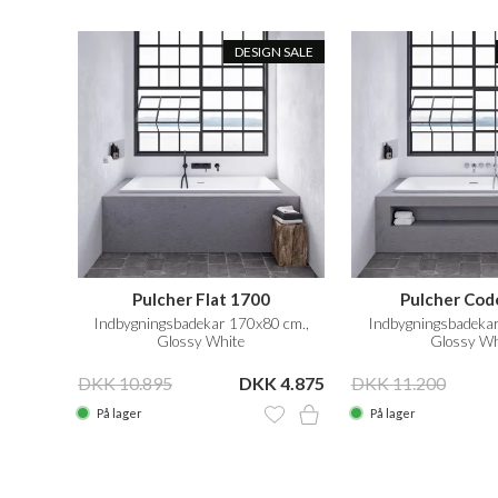
DESIGN SALE
Pulcher Flat 1700
Pulcher Cod
Indbygningsbadekar 170x80 cm.,
Indbygningsbadeka
Glossy White
Glossy Wh
DKK 10.895
DKK 4.875
DKK 11.200
På lager
På lager