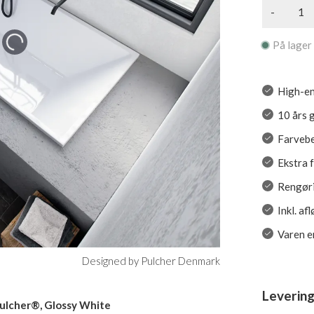
-
På lager
High-en
10 års 
Farvebe
Ekstra 
Rengøri
Inkl. a
Varen er
Designed by Pulcher Denmark
Levering
ulcher®, Glossy White