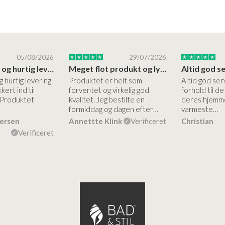
05/08/2026
29/07/2026
Høj kvalitet og hurtig levering
Meget flot produkt og lynhurtigt levering
g hurtig levering.
Produktet er helt som
Altid god ser
kert ind til
forventet og virkelig god
forhold til d
 Produktet
kvalitet. Jeg bestilte en
deres hjemme
formiddag og dagen efter…
varmeste…
dersen
Annettte Klink
Verificeret
Christian
Verificeret