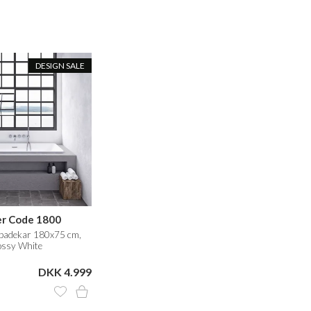
DESIGN SALE
er Code 1800
badekar 180x75 cm,
ossy White
DKK 4.999