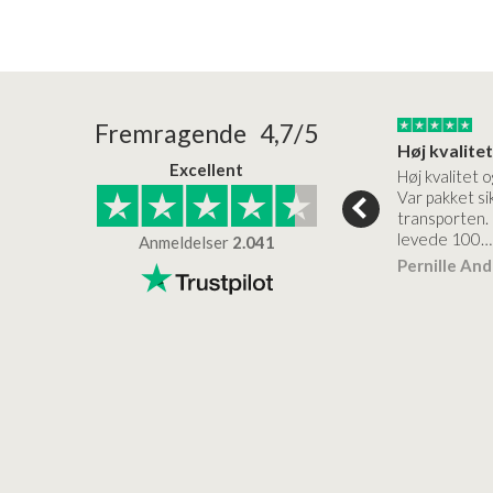
24/01/2026
22/01/2026
Fremragende 4,7/5
Superflot bademøbel og rigtig lynhurtig…
Kanon god service
Excellent
emøbel og rigtig
Kanon god service. Varerne
Høj kvalitet o
vice og levering
bliver leveret hurtigt, og det
Var pakket sik
er virkelig kvalitet.
transporten.
levede 100…
Anmeldelser
2.041
ensen
Lise
Verificeret
Pernille An
Verificeret