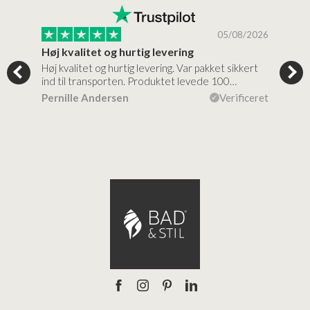
/2026
05/08/2026
Høj kvalitet og hurtig levering
Mege
tigt,
Høj kvalitet og hurtig levering. Var pakket sikkert
Prod
ind til transporten. Produktet levede 100…
kval
efte
ceret
Pernille Andersen
Verificeret
Ann