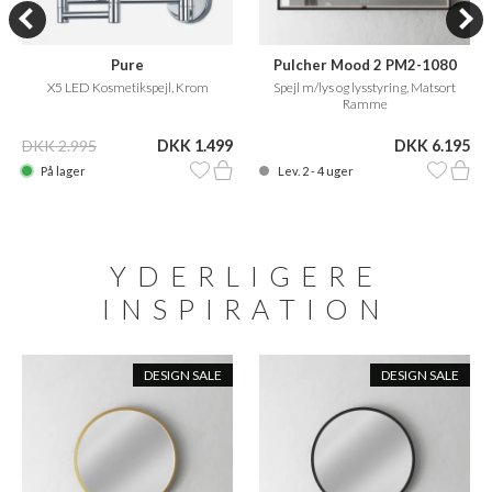
Pure
Pulcher Mood 2 PM2-1080
X5 LED Kosmetikspejl, Krom
Spejl m/lys og lysstyring, Matsort
Ramme
DKK 2.995
DKK 1.499
DKK 6.195
På lager
Lev. 2 - 4 uger
YDERLIGERE
INSPIRATION
DESIGN SALE
DESIGN SALE