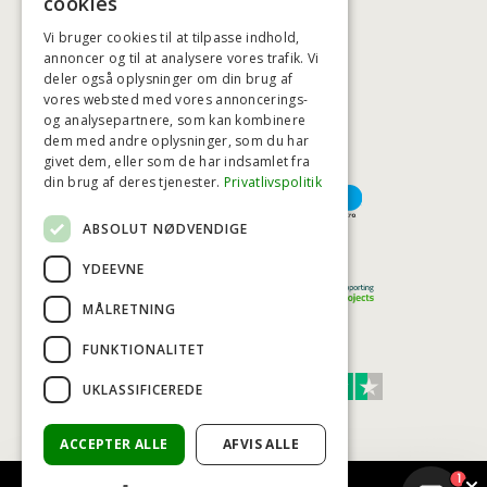
cookies
Vi bruger cookies til at tilpasse indhold,
annoncer og til at analysere vores trafik. Vi
deler også oplysninger om din brug af
HØJESTE KREDITVÆRDIGHED
vores websted med vores annoncerings-
og analysepartnere, som kan kombinere
dem med andre oplysninger, som du har
givet dem, eller som de har indsamlet fra
BETALINGSMULIGHEDER
din brug af deres tjenester.
Privatlivspolitik
ABSOLUT NØDVENDIGE
TRYG OG SIKKER E-HANDEL
YDEEVNE
MÅLRETNING
FUNKTIONALITET
TRUST SCORE 4,7
UKLASSIFICEREDE
Excellent
ACCEPTER ALLE
AFVIS ALLE
1