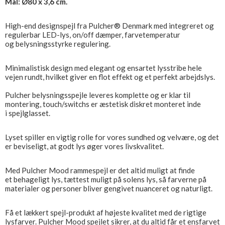
Mål: Ø80 x 3,6 cm.
High-end designspejl fra Pulcher® Denmark med integreret og
regulerbar LED-lys, on/off dæmper, farvetemperatur
og belysningsstyrke regulering.
Minimalistisk design med elegant og ensartet lysstribe hele
vejen rundt, hvilket giver en flot effekt og et perfekt arbejdslys.
Pulcher belysningsspejle leveres komplette og er klar til
montering, touch/switchs er æstetisk diskret monteret inde
i spejlglasset.
Lyset spiller en vigtig rolle for vores sundhed og velvære, og det
er beviseligt, at godt lys øger vores livskvalitet.
Med Pulcher Mood rammespejl er det altid muligt at finde
et behageligt lys, tættest muligt på solens lys, så farverne på
materialer og personer bliver gengivet nuanceret og naturligt.
Få et lækkert spejl-produkt af højeste kvalitet med de rigtige
lysfarver. Pulcher Mood spejlet sikrer, at du altid får et ensfarvet