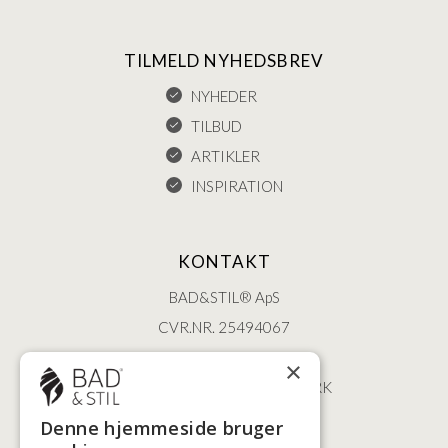
TILMELD NYHEDSBREV
NYHEDER
TILBUD
ARTIKLER
INSPIRATION
KONTAKT
BAD&STIL® ApS
CVR.NR. 25494067
ØSTERBROGADE 202
×
2100 KØBENHAVN • DANMARK
+45 3920 5084
Denne hjemmeside bruger
BADSTIL@BADSTIL.DK