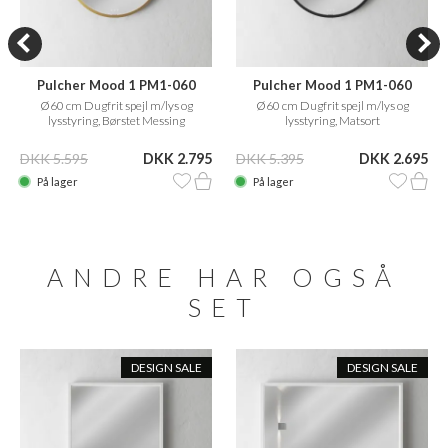
Pulcher Mood 1 PM1-060
Pulcher Mood 1 PM1-060
Ø60 cm Dugfrit spejl m/lys og
Ø60 cm Dugfrit spejl m/lys og
lysstyring, Børstet Messing
lysstyring, Matsort
DKK 5.595
DKK 2.795
DKK 5.395
DKK 2.695
På lager
På lager
ANDRE HAR OGSÅ
SET
DESIGN SALE
DESIGN SALE