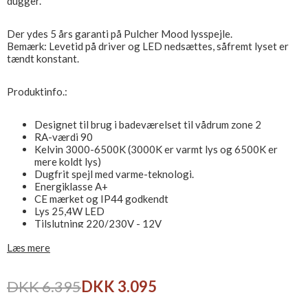
dugger.
Der ydes 5 års garanti på Pulcher Mood lysspejle.
Bemærk: Levetid på driver og LED nedsættes, såfremt lyset er
tændt konstant.
Produktinfo.:
Designet til brug i badeværelset til vådrum zone 2
RA-værdi 90
Kelvin 3000-6500K (3000K er varmt lys og 6500K er
mere koldt lys)
Dugfrit spejl med varme-teknologi.
Energiklasse A+
CE mærket og IP44 godkendt
Lys 25,4W LED
Tilslutning 220/230V - 12V
Leveres inkl. vægbeslag
Læs mere
DKK 6.395
DKK 3.095