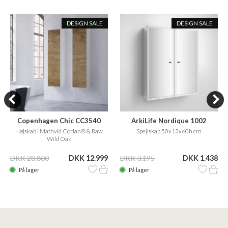
DESIGN SALE
DESIGN SALE
Copenhagen Chic CC3540
ArkiLife Nordique 1002
Højskab i Mathvid Corian® & Raw
Spejlskab 50x12x60h cm
Wild Oak
DKK 28.800
DKK 12.999
DKK 3.195
DKK 1.438
På lager
På lager