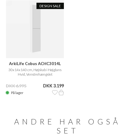
DESIGN SALE
ArkiLife Cobus ACHC3014L
30x14x140 cm, Højskab i Højglans
Hvid, Venstrehængslet
DKK 6.995
DKK 3.199
På lager
ANDRE HAR OGSÅ
SET