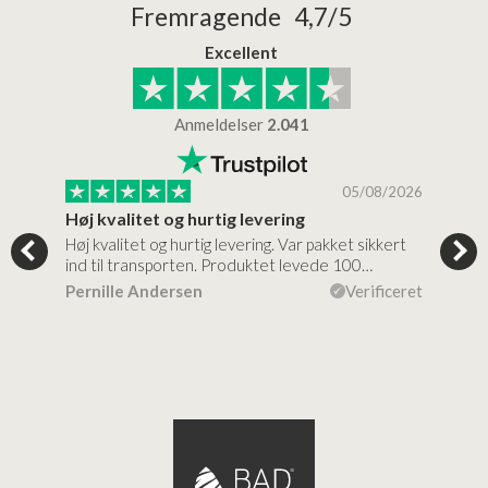
Fremragende 4,7/5
Excellent
Anmeldelser
2.041
/2026
05/08/2026
Høj kvalitet og hurtig levering
Mege
tigt,
Høj kvalitet og hurtig levering. Var pakket sikkert
Prod
ind til transporten. Produktet levede 100…
kval
efte
ceret
Pernille Andersen
Verificeret
Ann