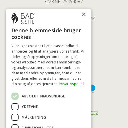
CVR.NR. 25494067
ØSTERBROGADE 202
×
2100 KØBENHAVN • DANMARK
+45 3920 5084
Denne hjemmeside bruger
BADSTIL@BADSTIL.DK
cookies
Vi bruger cookies til at tilpasse indhold,
annoncer og til at analysere vores trafik. Vi
deler også oplysninger om din brug af
HØJESTE KREDITVÆRDIGHED
vores websted med vores annoncerings-
og analysepartnere, som kan kombinere
dem med andre oplysninger, som du har
givet dem, eller som de har indsamlet fra
BETALINGSMULIGHEDER
din brug af deres tjenester.
Privatlivspolitik
ABSOLUT NØDVENDIGE
TRYG OG SIKKER E-HANDEL
YDEEVNE
MÅLRETNING
FUNKTIONALITET