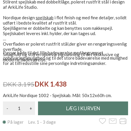
Stilrent spejlskab med dobbeltlåge, poleret rustfrit stål i design
af ArkiLife Studio.
Nordique design
spejlskab
i flot finish og med fine detaljer, solidt
udført i bedste kvalitet af rustfrit stål.
Spejllågerne er dobbelte og kan benyttes som nakkespejl.
Spejlskabet leveres inkl. hylder, der kan tages ud.
Overfladen er poleret rustfrit stål,der giver en rengøringsvenlig
overflade.
Passer både til det lille badeværelse med begrænset
Smagfuld og stilren opbevaringsløsning til det eksklusive og
opbevaringsmulighed og til det store badeværelse med mulighed
moderne badeværelse.
for at tilfredsstille sine personlige indretningsønsker.
DKK 3.195
DKK 1.438
ArkiLife Nordique 1002 - Spejlskab. Mål: 50x12x60h cm.
-
+
På lager Lev. 1 - 3 dage