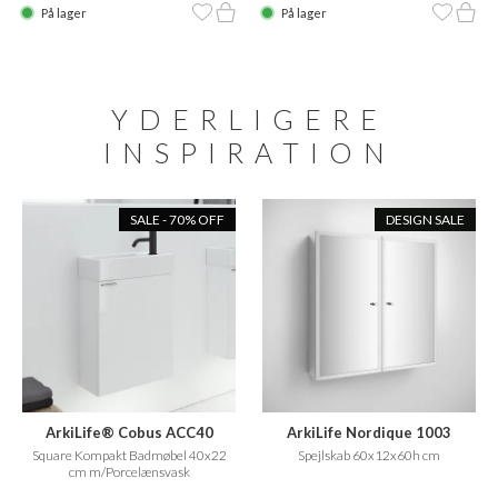
På lager
På lager
YDERLIGERE
INSPIRATION
SALE - 70% OFF
DESIGN SALE
ArkiLife® Cobus ACC40
ArkiLife Nordique 1003
Square Kompakt Badmøbel 40x22
Spejlskab 60x12x60h cm
cm m/Porcelænsvask