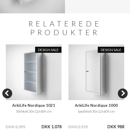
RELATEREDE
PRODUKTER
DESIGN SALE
DESIGN SALE
ArkiLife Nordique 1021
ArkiLife Nordique 1000
Stålskab 30x12x60h cm
Spejlskab 30x12x60h cm
DKK 2.395
DKK 1.078
DKK 2.195
DKK 988