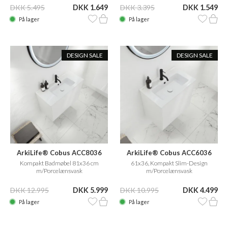
DKK 5.495
DKK 1.649
DKK 3.395
DKK 1.549
På lager
På lager
DESIGN SALE
DESIGN SALE
ArkiLife® Cobus ACC8036
ArkiLife® Cobus ACC6036
CPH Square
Kompakt Badmøbel 81x36 cm
61x36, Kompakt Slim-Design
m/Porcelænsvask
m/Porcelænsvask
DKK 12.995
DKK 5.999
DKK 10.995
DKK 4.499
På lager
På lager