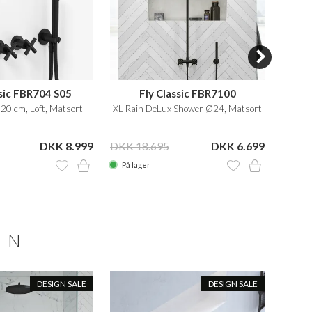
ssic FBR704 S05
Fly Classic FBR7100
0 cm, Loft, Matsort
XL Rain DeLux Shower Ø24, Matsort
Hå
DKK 8.999
DKK 18.695
DKK 6.699
DKK 5
På lager
På la
ON
DESIGN SALE
DESIGN SALE