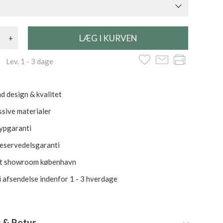
+
 Lev. 1 - 3 dage
d design & kvalitet
ssive materialer
rypgaranti
reservedelsgaranti
et showroom københavn
i afsendelse indenfor 1 - 3 hverdage
 & Retur