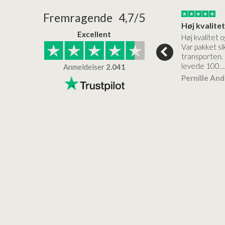
24/01/2026
22/01/2026
Fremragende 4,7/5
Superflot bademøbel og rigtig lynhurtig…
Kanon god service
Excellent
emøbel og rigtig
Kanon god service. Varerne
Høj kvalitet o
vice og levering
bliver leveret hurtigt, og det
Var pakket sik
er virkelig kvalitet.
transporten.
levede 100…
Anmeldelser
2.041
ensen
Lise
Verificeret
Pernille An
Verificeret