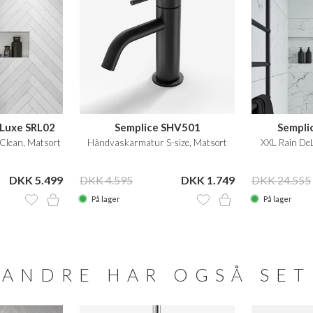
eLuxe SRL02
Semplice SHV501
Sempli
lean, Matsort
Håndvaskarmatur S-size, Matsort
XXL Rain De
DKK 5.499
DKK 4.595
DKK 1.749
DKK 24.555
På lager
På lager
ANDRE HAR OGSÅ SET