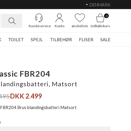
DENMARK
0
Kundeservice
Konto
ønskeliste
Indkøbskurv
K
TOILET
SPEJL
TILBEHØR
FLISER
SALE
lassic FBR204
landingsbatteri, Matsort
495
DKK 2.499
c FBR204 Brus blandingsbatteri Matsort
e