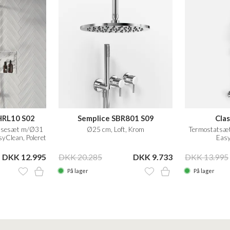
HRL10 S02
Semplice SBR801 S09
Cla
usesæt m/Ø31
Ø25 cm, Loft, Krom
Termostatsæt
yClean, Poleret
Easy
atur
DKK 12.995
DKK 20.285
DKK 9.733
DKK 13.995
På lager
På lager