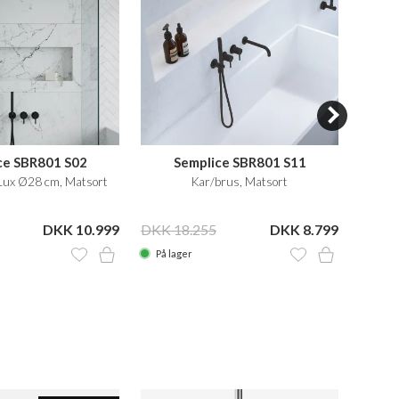
ce SBR801 S02
Semplice SBR801 S11
Lux Ø28 cm, Matsort
Kar/brus, Matsort
Frit
DKK 10.999
DKK 18.255
DKK 8.799
DKK 1
På lager
På la