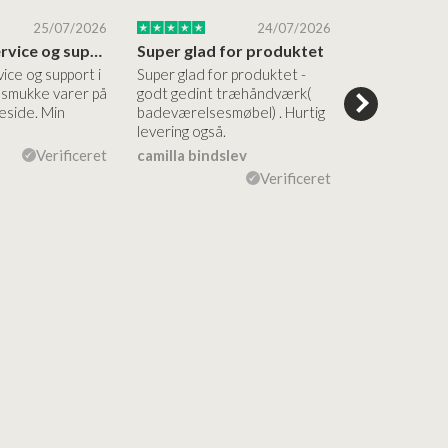
25/07/2026
24/07/2026
Altid god service og support i forhold…
Super glad for produktet
Alt var god
vice og support i
Super glad for produktet -
Alt var godt:
e smukke varer på
godt gedint træhåndværk(
forståelig h
side. Min
badeværelsesmøbel) . Hurtig
nem bestilling
levering også.
levering Sup
Verificeret
camilla bindslev
Flemming V
Verificeret