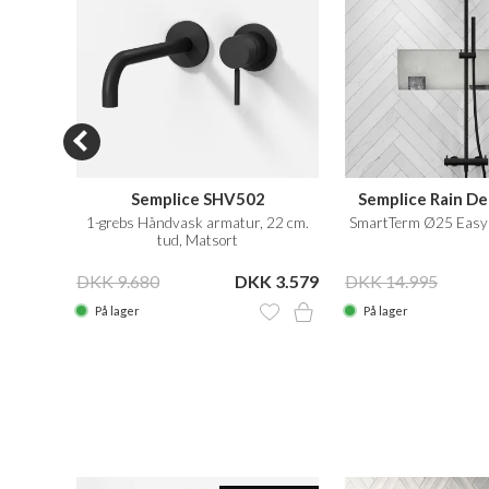
8
Semplice SHV502
Semplice Rain D
1-grebs Håndvask armatur, 22 cm.
SmartTerm Ø25 EasyC
tud, Matsort
 1.890
DKK 9.680
DKK 3.579
DKK 14.995
På lager
På lager