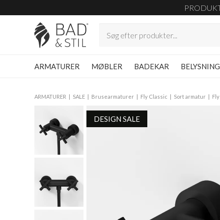
PRODUK
ARMATURER
MØBLER
BADEKAR
BELYSNIN
ARMATURER
SALE
Brusearmaturer
Fly Classic
Sort armatur
Fly
DESIGN SALE