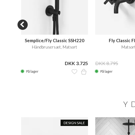
Semplice/Fly Classic SSH220
Fly Classic
x200h,
Håndbrusersæt, Matsort
Matsor
 2.649
DKK 3.725
DKK 8.795
På lager
På lager
Y
DESIGN SALE