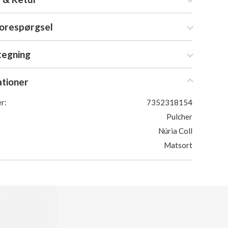
forespørgsel
tegning
ationer
r:
7352318154
Pulcher
Núria Coll
Matsort