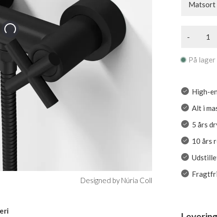
Matsort
-
På lager
High-en
Alt i ma
5 års d
10 års 
Udstill
Fragtfr
Designed by Núria Coll
eri
Levering