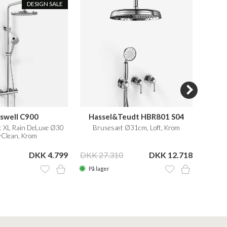
DESIGN SALE
sswell C900
Hassel&Teudt HBR801 S04
Semp
 XL Rain DeLuxe Ø30
Brusesæt Ø31cm, Loft, Krom
Smart
Clean, Krom
DKK 4.799
DKK 27.310
DKK 12.718
DKK 1
På lager
På la