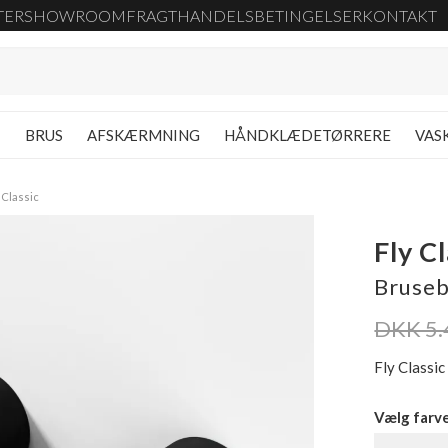
TER
SHOWROOM
FRAGT
HANDELSBETINGELSER
KONTAKT
G
BRUS
AFSKÆRMNING
HÅNDKLÆDETØRRERE
VAS
 Classic
Fly C
Bruseb
DKK 5.
Fly Classi
Vælg farv