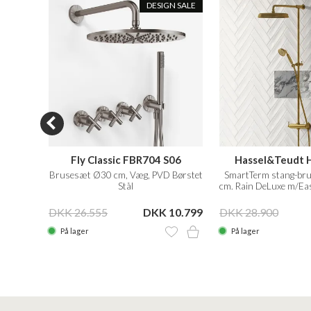
DESIGN SALE
10
Fly Classic FBR704 S06
Hassel&Teudt 
D Matt
Brusesæt Ø30 cm, Væg, PVD Børstet
SmartTerm stang-br
Stål
cm. Rain DeLuxe m/Eas
Messing N
12.799
DKK 26.555
DKK 10.799
DKK 28.900
På lager
På lager