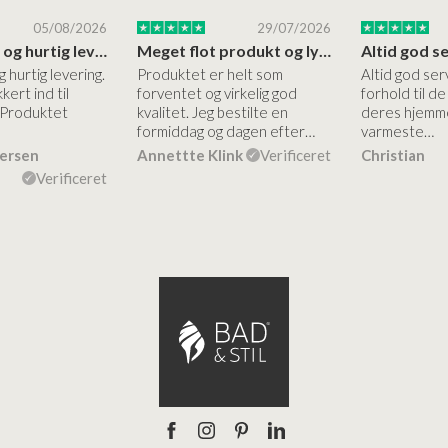
05/08/2026
29/07/2026
Høj kvalitet og hurtig levering
Meget flot produkt og lynhurtigt levering
g hurtig levering.
Produktet er helt som
Altid god ser
kert ind til
forventet og virkelig god
forhold til d
 Produktet
kvalitet. Jeg bestilte en
deres hjemme
formiddag og dagen efter…
varmeste…
dersen
Annettte Klink
Verificeret
Christian
Verificeret