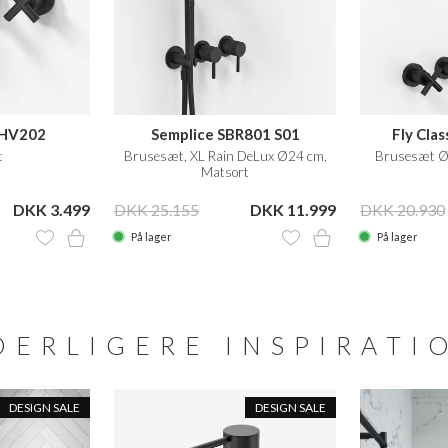
 FHV202
Semplice SBR801 S01
Fly Cla
t
Brusesæt, XL Rain DeLux Ø24 cm,
Brusesæt Ø2
Matsort
DKK 3.499
DKK 25.155
DKK 11.999
DKK 20.930
På lager
På lager
DERLIGERE INSPIRATI
DESIGN SALE
DESIGN SALE