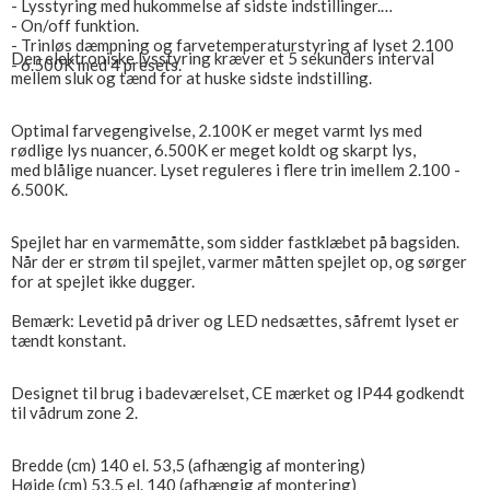
- Lysstyring med hukommelse af sidste indstillinger.
- On/off funktion.
- Trinløs dæmpning og farvetemperaturstyring af lyset 2.100
Den elektroniske lysstyring kræver et 5 sekunders interval
- 6.500K med 4 presets.
mellem sluk og tænd for at huske sidste indstilling.
Optimal farvegengivelse, 2.100K er meget varmt lys med
rødlige lys nuancer, 6.500K er meget koldt og skarpt lys,
med blålige nuancer. Lyset reguleres i flere trin imellem 2.100 -
6.500K.
Spejlet har en varmemåtte, som sidder fastklæbet på bagsiden.
Når der er strøm til spejlet, varmer måtten spejlet op, og sørger
for at spejlet ikke dugger.
Bemærk: Levetid på driver og LED nedsættes, såfremt lyset er
tændt konstant.
Designet til brug i badeværelset, CE mærket og IP44 godkendt
til vådrum zone 2.
Bredde (cm) 140 el. 53,5 (afhængig af montering)
Højde (cm) 53,5 el. 140 (afhængig af montering)