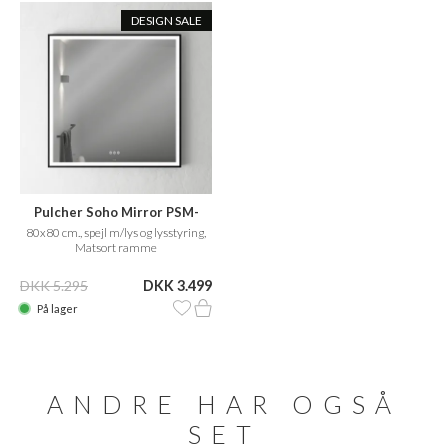
DESIGN SALE
Pulcher Soho Mirror PSM-
8080
80x80 cm., spejl m/lys og lysstyring,
Matsort ramme
DKK 5.295
DKK 3.499
På lager
ANDRE HAR OGSÅ
SET