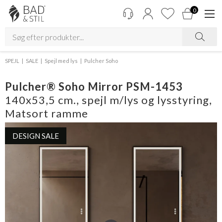
0
SPEJL
SALE
Spejl med lys
Pulcher Soho
Pulcher® Soho Mirror PSM-1453
140x53,5 cm., spejl m/lys og lysstyring,
Matsort ramme
DESIGN SALE