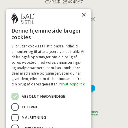
CVR.NR. 25494067
ØSTERBROGADE 202
×
2100 KØBENHAVN • DANMARK
+45 3920 5084
Denne hjemmeside bruger
BADSTIL@BADSTIL.DK
cookies
Vi bruger cookies til at tilpasse indhold,
annoncer og til at analysere vores trafik. Vi
deler også oplysninger om din brug af
HØJESTE KREDITVÆRDIGHED
vores websted med vores annoncerings-
og analysepartnere, som kan kombinere
dem med andre oplysninger, som du har
givet dem, eller som de har indsamlet fra
BETALINGSMULIGHEDER
din brug af deres tjenester.
Privatlivspolitik
ABSOLUT NØDVENDIGE
TRYG OG SIKKER E-HANDEL
YDEEVNE
MÅLRETNING