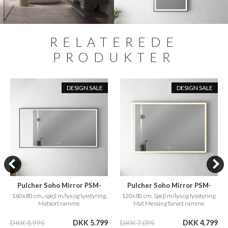
RELATEREDE
PRODUKTER
DESIGN SALE
DESIGN SALE
Pulcher Soho Mirror PSM-
Pulcher Soho Mirror PSM-
1680
1280
160x80 cm., spejl m/lys og lysstyring,
120x80 cm. Spejl m/lys og lysstyring,
Matsort ramme
Mat Messing farvet ramme
DKK 8.995
DKK 5.799
DKK 7.095
DKK 4.799