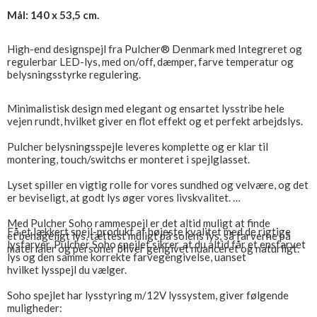
Mål: 140 x 53,5 cm.
High-end designspejl fra Pulcher® Denmark med Integreret og
regulerbar LED-lys, med on/off, dæmper, farve temperatur og
belysningsstyrke regulering.
Minimalistisk design med elegant og ensartet lysstribe hele
vejen rundt, hvilket giver en flot effekt og et perfekt arbejdslys.
Pulcher belysningsspejle leveres komplette og er klar til
montering, touch/switchs er monteret i spejlglasset.
Lyset spiller en vigtig rolle for vores sundhed og velvære, og det
er beviseligt, at godt lys øger vores livskvalitet.
Med Pulcher Soho rammespejl er det altid muligt at finde
Få et lækkert spejl-produkt af højeste kvalitet med de rigtige
et behageligt lys, tættest muligt på solens lys, så farverne på
lysfarver. Pulcher Soho spejlet sikrer, at du altid får et ensfarvet
materialer og personer bliver gengivet nuanceret og naturligt.
lys og den samme korrekte farvegengivelse, uanset
hvilket lysspejl du vælger.
Soho spejlet har lysstyring m/12V lyssystem, giver følgende
muligheder: