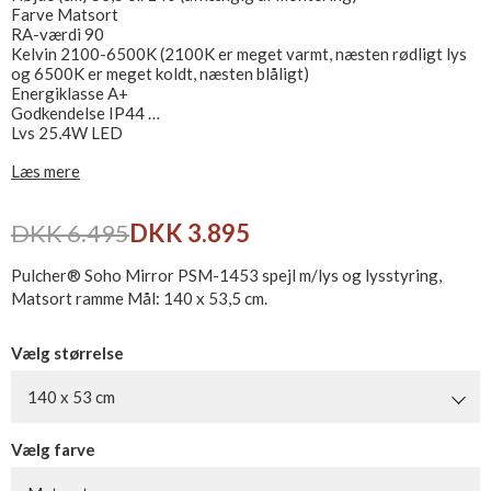
Farve Matsort
RA-værdi 90
Kelvin 2100-6500K (2100K er meget varmt, næsten rødligt lys
og 6500K er meget koldt, næsten blåligt)
Energiklasse A+
Godkendelse IP44
Lys 25,4W LED
Tilslutning 220/230V - 12V
Læs mere
Leveres inkl. vægbeslag
DKK 6.495
DKK 3.895
Pulcher® Soho Mirror PSM-1453 spejl m/lys og lysstyring,
Matsort ramme Mål: 140 x 53,5 cm.
Vælg størrelse
140 x 53 cm
Vælg farve