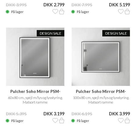
DKK 3.995
DKK 2.799
DKK 7.995
DKK 5.199
På lager
På lager
DESIGN SALE
DESIGN SALE
Pulcher Soho Mirror PSM-
Pulcher Soho Mirror PSM-
6080
1080
60x80 cm., spejl m/lys og lysstyring,
100x80 cm, spejl m/lys og lysstyring,
Matsort ramme
Matsort ramme
DKK 5.395
DKK 3.199
DKK 6.195
DKK 3.999
På lager
På lager