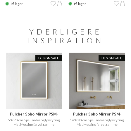
På lager
På lager
YDERLIGERE
INSPIRATION
DESIGN SALE
DESIGN SALE
Pulcher Soho Mirror PSM-
Pulcher Soho Mirror PSM-
5070
1480
50x70 cm. Spejl m/lys og lysstyring,
140x80 cm. Spejl m/lys og lysstyring,
Mat Messing farvet ramme
Mat Messing farvet ramme