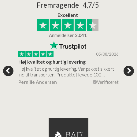
Fremragende 4,7/5
Excellent
Anmeldelser
2.041
/2026
05/08/2026
Høj kvalitet og hurtig levering
Mege
tigt,
Høj kvalitet og hurtig levering. Var pakket sikkert
Prod
ind til transporten. Produktet levede 100…
kval
efte
ceret
Pernille Andersen
Verificeret
Ann