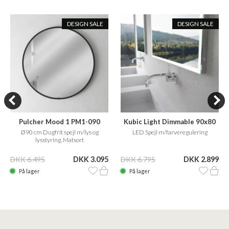
DESIGN SALE
DESIGN SALE
Pulcher Mood 1 PM1-090
Kubic Light Dimmable 90x80
Ø90 cm Dugfrit spejl m/lys og
LED Spejl m/farveregulering
lysstyring, Matsort
DKK 6.495
DKK 3.095
DKK 6.795
DKK 2.899
På lager
På lager