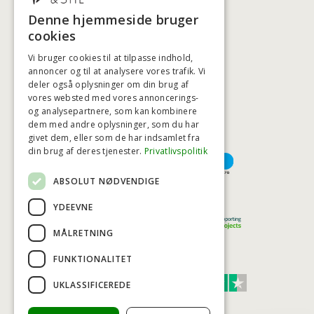
+45 3920 5084
Denne hjemmeside bruger
BADSTIL@BADSTIL.DK
cookies
Vi bruger cookies til at tilpasse indhold,
annoncer og til at analysere vores trafik. Vi
deler også oplysninger om din brug af
HØJESTE KREDITVÆRDIGHED
vores websted med vores annoncerings-
og analysepartnere, som kan kombinere
dem med andre oplysninger, som du har
givet dem, eller som de har indsamlet fra
BETALINGSMULIGHEDER
din brug af deres tjenester.
Privatlivspolitik
ABSOLUT NØDVENDIGE
TRYG OG SIKKER E-HANDEL
YDEEVNE
MÅLRETNING
FUNKTIONALITET
TRUST SCORE 4,7
UKLASSIFICEREDE
Excellent