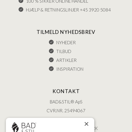
100 % SIKKER ONLINE HANDEL
HJÆLP & RETNINGSLINJER +45 3920 5084
TILMELD NYHEDSBREV
NYHEDER
TILBUD
ARTIKLER
INSPIRATION
KONTAKT
BAD&STIL® ApS
CVR.NR. 25494067
ØSTERBROGADE 202
×
2100 KØBENHAVN • DANMARK