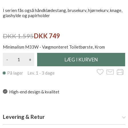
I serien fås også håndklædestang, brusekurv, hjørnekurv, knage,
glashylde og papirholder
DKK 1.595
DKK 749
Minimalism M33W - Vægmonteret Toiletbørste, Krom
-
+
På lager Lev. 1 - 3 dage
High-end design & kvalitet
Levering & Retur