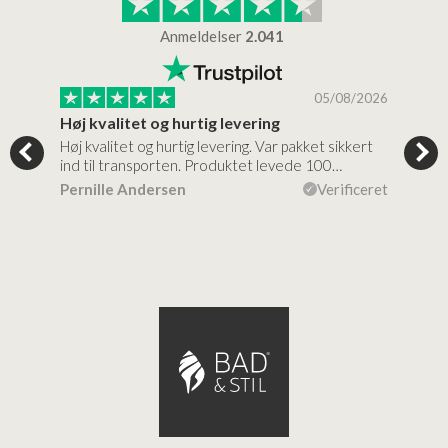
Anmeldelser
2.041
/2026
05/08/2026
Høj kvalitet og hurtig levering
Mege
tigt,
Høj kvalitet og hurtig levering. Var pakket sikkert
Prod
ind til transporten. Produktet levede 100…
kval
efte
ceret
Pernille Andersen
Verificeret
Ann