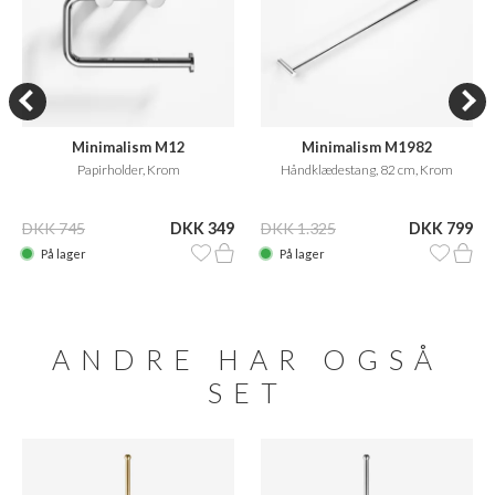
Minimalism M12
Minimalism M1982
Papirholder, Krom
Håndklædestang, 82 cm, Krom
DKK 745
DKK 349
DKK 1.325
DKK 799
På lager
På lager
ANDRE HAR OGSÅ
SET