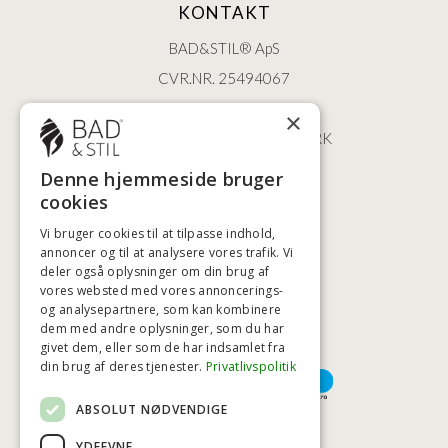
KONTAKT
BAD&STIL® ApS
CVR.NR. 25494067
ØSTERBROGADE 202
×
2100 KØBENHAVN • DANMARK
+45 3920 5084
Denne hjemmeside bruger
BADSTIL@BADSTIL.DK
cookies
Vi bruger cookies til at tilpasse indhold,
annoncer og til at analysere vores trafik. Vi
deler også oplysninger om din brug af
HØJESTE KREDITVÆRDIGHED
vores websted med vores annoncerings-
og analysepartnere, som kan kombinere
dem med andre oplysninger, som du har
givet dem, eller som de har indsamlet fra
BETALINGSMULIGHEDER
din brug af deres tjenester.
Privatlivspolitik
ABSOLUT NØDVENDIGE
TRYG OG SIKKER E-HANDEL
YDEEVNE