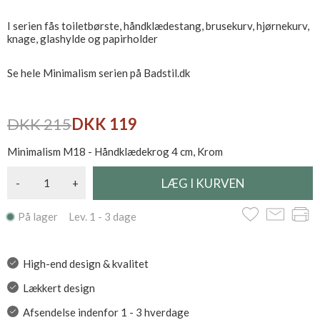
I serien fås toiletbørste, håndklædestang, brusekurv, hjørnekurv,
knage, glashylde og papirholder
Se hele Minimalism serien på Badstil.dk
DKK 215
DKK 119
Minimalism M18 - Håndklædekrog 4 cm, Krom
-
+
På lager Lev. 1 - 3 dage
High-end design & kvalitet
Lækkert design
Afsendelse indenfor 1 - 3 hverdage