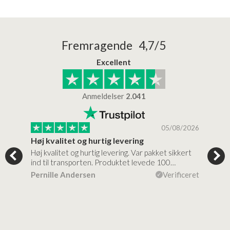
Fremragende 4,7/5
Excellent
Anmeldelser
2.041
/2026
05/08/2026
Høj kvalitet og hurtig levering
Mege
tigt,
Høj kvalitet og hurtig levering. Var pakket sikkert
Prod
ind til transporten. Produktet levede 100…
kval
efte
ceret
Pernille Andersen
Verificeret
Ann