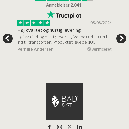
Anmeldelser
2.041
/2026
05/08/2026
Høj kvalitet og hurtig levering
Mege
tigt,
Høj kvalitet og hurtig levering. Var pakket sikkert
Prod
ind til transporten. Produktet levede 100…
kval
efte
ceret
Pernille Andersen
Verificeret
Ann