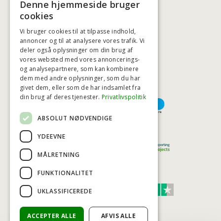
Denne hjemmeside bruger
BADSTIL@BADSTIL.DK
cookies
Vi bruger cookies til at tilpasse indhold,
annoncer og til at analysere vores trafik. Vi
deler også oplysninger om din brug af
HØJESTE KREDITVÆRDIGHED
vores websted med vores annoncerings-
og analysepartnere, som kan kombinere
dem med andre oplysninger, som du har
givet dem, eller som de har indsamlet fra
BETALINGSMULIGHEDER
din brug af deres tjenester.
Privatlivspolitik
ABSOLUT NØDVENDIGE
TRYG OG SIKKER E-HANDEL
YDEEVNE
MÅLRETNING
FUNKTIONALITET
TRUST SCORE 4,7
UKLASSIFICEREDE
Excellent
ACCEPTER ALLE
AFVIS ALLE