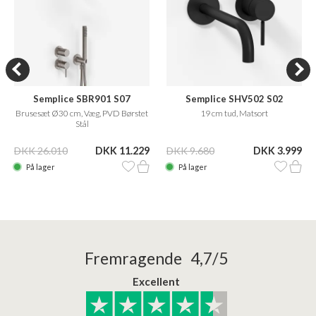
Semplice SBR901 S07
Semplice SHV502 S02
Brusesæt Ø30 cm, Væg, PVD Børstet
19 cm tud, Matsort
Stål
DKK 26.010
DKK 11.229
DKK 9.680
DKK 3.999
På lager
På lager
Fremragende 4,7/5
Excellent