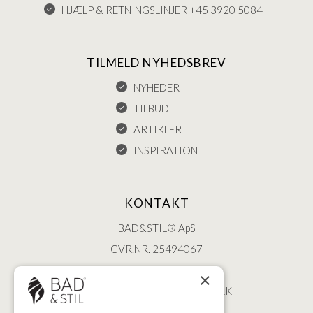
HJÆLP & RETNINGSLINJER +45 3920 5084
TILMELD NYHEDSBREV
NYHEDER
TILBUD
ARTIKLER
INSPIRATION
KONTAKT
BAD&STIL® ApS
CVR.NR. 25494067
ØSTERBROGADE 202
×
2100 KØBENHAVN • DANMARK
+45 3920 5084