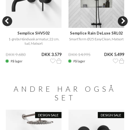
Semplice SHV502
Semplice Rain DeLuxe SRL02
1-grebs Håndvask armatur, 22 cm.
SmartTerm Ø25 EasyClean, Matsort
tud, Matsort
DKK 9.680
DKK 3.579
DKK 14.995
DKK 5.499
På lager
På lager
ANDRE HAR OGSÅ
SET
DESIGN SALE
DESIGN SALE