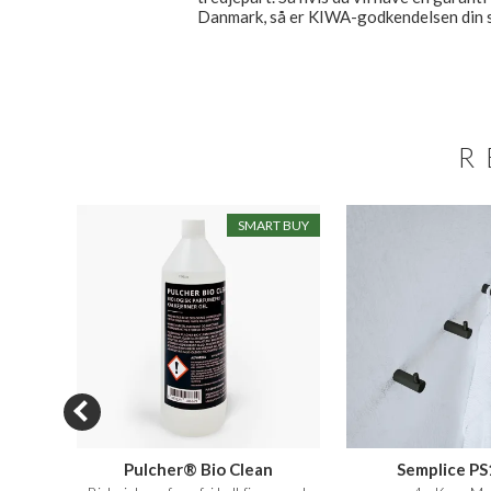
Danmark, så er KIWA-godkendelsen din si
R
N SALE
SMART BUY
TR83
Pulcher® Bio Clean
Semplice PS