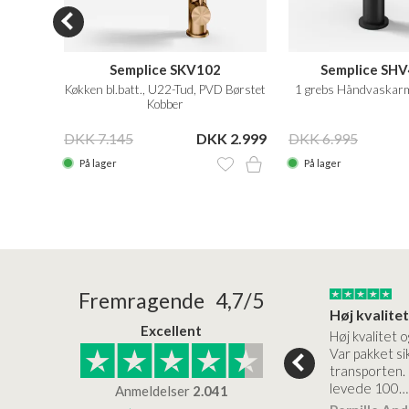
12
Semplice SKV102
Semplice SHV
Køkken bl.batt., U22-Tud, PVD Børstet
1 grebs Håndvaskarm
Kobber
10.999
DKK 7.145
DKK 2.999
DKK 6.995
På lager
På lager
24/01/2026
22/01/2026
Fremragende 4,7/5
Superflot bademøbel og rigtig lynhurtig…
Kanon god service
Excellent
emøbel og rigtig
Kanon god service. Varerne
Høj kvalitet o
vice og levering
bliver leveret hurtigt, og det
Var pakket sik
er virkelig kvalitet.
transporten.
levede 100…
Anmeldelser
2.041
ensen
Lise
Verificeret