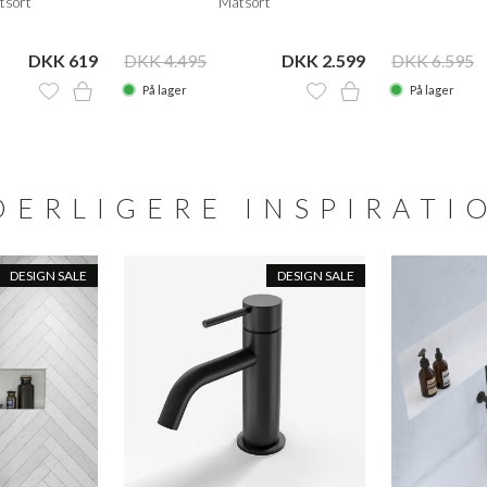
tsort
Matsort
DKK 619
DKK 4.495
DKK 2.599
DKK 6.595
På lager
På lager
DERLIGERE INSPIRATI
DESIGN SALE
DESIGN SALE