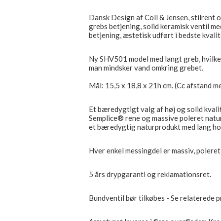
Dansk Design af Coll & Jensen, stilrent 
grebs betjening, solid keramisk ventil m
betjening, æstetisk udført i bedste kvali
Ny SHV501 model med langt greb, hvilket
man mindsker vand omkring grebet.
Mål: 15,5 x 18,8 x 21h cm. (Cc afstand m
Et bæredygtigt valg af høj og solid kvalit
Semplice® rene og massive poleret natur
et bæredygtig naturprodukt med lang ho
Hver enkel messingdel er massiv, poleret 
5 års drypgaranti og reklamationsret.
Bundventil bør tilkøbes - Se relaterede 