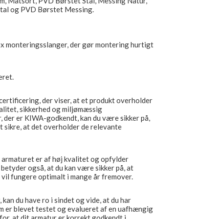
om, Matsort, PVD Børstet Stål, Messing Natur,
al og PVD Børstet Messing.
ex monteringsslanger, der gør montering hurtigt
eret.
rtificering, der viser, at et produkt overholder
alitet, sikkerhed og miljømæssig
, der er KIWA-godkendt, kan du være sikker på,
at sikre, at det overholder de relevante
armaturet er af høj kvalitet og opfylder
betyder også, at du kan være sikker på, at
 vil fungere optimalt i mange år fremover.
an du have ro i sindet og vide, at du har
som er blevet testet og evalueret af en uafhængig
 for, at dit armatur er korrekt godkendt i