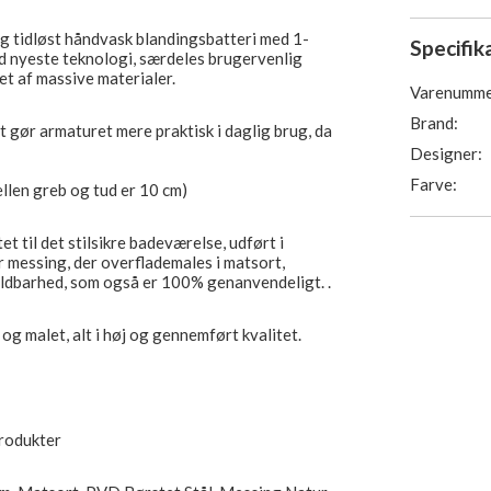
og tidløst håndvask blandingsbatteri med 1-
Specifik
ed nyeste teknologi, særdeles brugervenlig
tet af massive materialer.
Varenumme
Brand:
 gør armaturet mere praktisk i daglig brug, da
Designer:
Farve:
ellen greb og tud er 10 cm)
et til det stilsikre badeværelse, udført i
 messing, der overflademales i matsort,
ldbarhed, som også er 100% genanvendeligt. .
og malet, alt i høj og gennemført kvalitet.
produkter