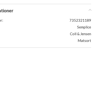
ationer
r:
7352321189
Semplice
Coll & Jensen
Matsort