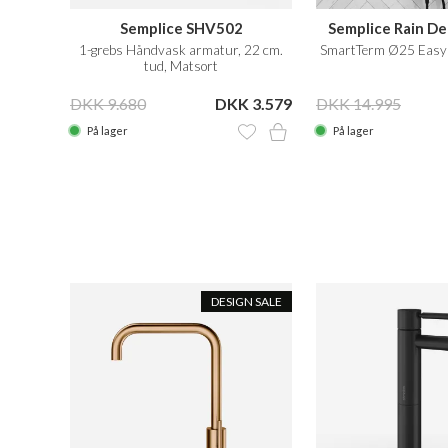
Semplice SHV502
Semplice Rain D
2-Tud,
1-grebs Håndvask armatur, 22 cm.
SmartTerm Ø25 EasyC
tud, Matsort
 2.599
DKK 9.680
DKK 3.579
DKK 14.995
På lager
På lager
DESIGN SALE