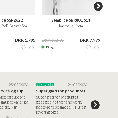
ice SSP2622
Semplice SBR801 S11
S
, PVD Børstet Stål
Kar/brus, Krom
Køkke
DKK 1.795
DKK 16.595
DKK 7.999
DKK 1
På lager
På la
25/07/2026
24/07/2026
Altid god service og support i forhold…
Super glad for produktet
Alt var god
vice og support i
Super glad for produktet -
Alt var godt:
e smukke varer på
godt gedint træhåndværk(
forståelig h
side. Min
badeværelsesmøbel) . Hurtig
nem bestilling
levering også.
levering Sup