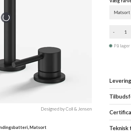
Vælg farv
Matsort
-
På lager
Levering
Tilbuds
Designed by Coll & Jensen
Certific
Teknisk 
ndingsbatteri, Matsort