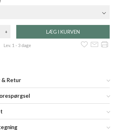
e
+
 Lev. 1 - 3 dage
 & Retur
forespørgsel
at
tegning