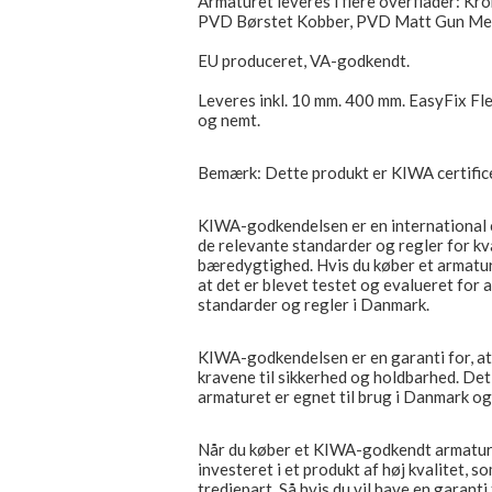
Armaturet leveres i flere overflader: Kr
PVD Børstet Kobber, PVD Matt Gun Met
EU produceret, VA-godkendt.
Leveres inkl. 10 mm. 400 mm. EasyFix Fl
og nemt.
Bemærk: Dette produkt er KIWA certific
KIWA-godkendelsen er en international ce
de relevante standarder og regler for kv
bæredygtighed. Hvis du køber et armatur
at det er blevet testet og evalueret for 
standarder og regler i Danmark.
KIWA-godkendelsen er en garanti for, at 
kravene til sikkerhed og holdbarhed. Det 
armaturet er egnet til brug i Danmark og
Når du køber et KIWA-godkendt armatur, k
investeret i et produkt af høj kvalitet, 
tredjepart. Så hvis du vil have en garanti