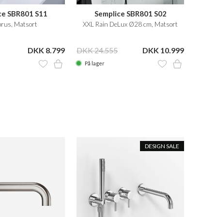
ce SBR801 S11
Semplice SBR801 S02
brus, Matsort
XXL Rain DeLux Ø28 cm, Matsort
Frit
DKK 8.799
DKK 24.555
DKK 10.999
DKK 1
På lager
På la
DESIGN SALE