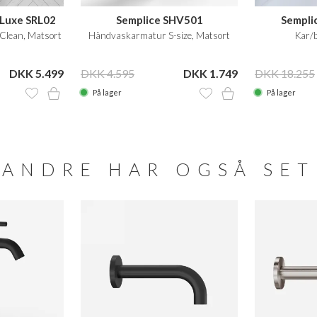
eLuxe SRL02
Semplice SHV501
Sempli
lean, Matsort
Håndvaskarmatur S-size, Matsort
Kar/
DKK 5.499
DKK 4.595
DKK 1.749
DKK 18.255
På lager
På lager
ANDRE HAR OGSÅ SET