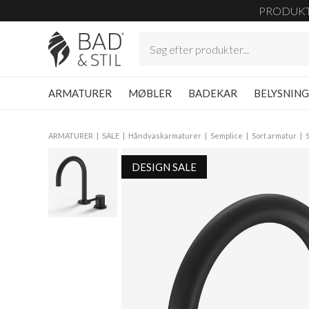
PRODUK
ARMATURER
MØBLER
BADEKAR
BELYSNIN
ARMATURER
SALE
Håndvaskarmaturer
Semplice
Sort armatur
DESIGN SALE