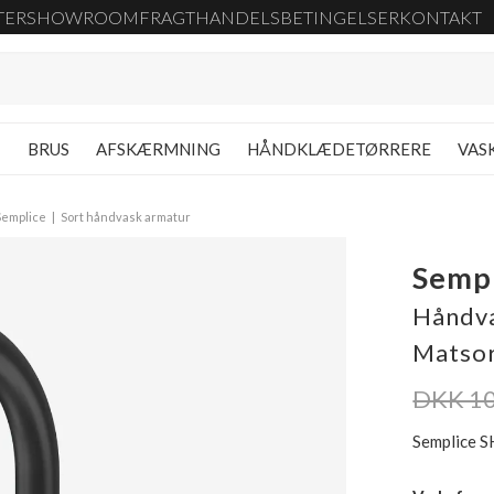
TER
SHOWROOM
FRAGT
HANDELSBETINGELSER
KONTAKT
G
BRUS
AFSKÆRMNING
HÅNDKLÆDETØRRERE
VAS
Semplice
Sort håndvask armatur
Semp
Håndva
Matso
DKK 10
Semplice S