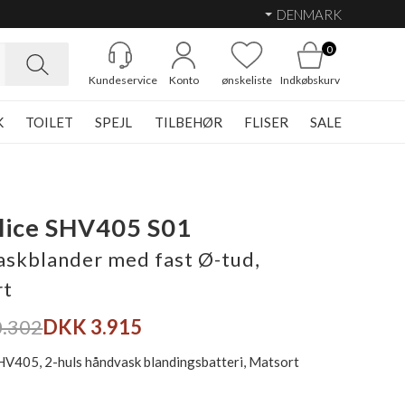
DENMARK
0
Kundeservice
Konto
ønskeliste
Indkøbskurv
K
TOILET
SPEJL
TILBEHØR
FLISER
SALE
lice SHV405 S01
skblander med fast Ø-tud,
rt
.302
DKK 3.915
HV405, 2-huls håndvask blandingsbatteri, Matsort