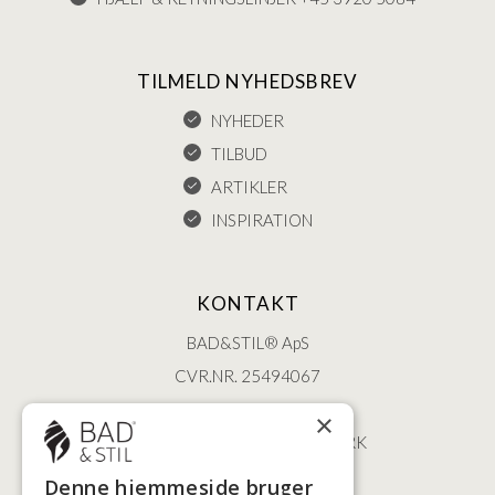
TILMELD NYHEDSBREV
NYHEDER
TILBUD
ARTIKLER
INSPIRATION
KONTAKT
BAD&STIL® ApS
CVR.NR. 25494067
ØSTERBROGADE 202
×
2100 KØBENHAVN • DANMARK
+45 3920 5084
Denne hjemmeside bruger