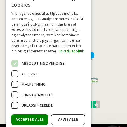
BADSTIL@BADSTIL.DK
cookies
Vi bruger cookies til at tilpasse indhold,
annoncer og til at analysere vores trafik. Vi
deler også oplysninger om din brug af
HØJESTE KREDITVÆRDIGHED
vores websted med vores annoncerings-
og analysepartnere, som kan kombinere
dem med andre oplysninger, som du har
givet dem, eller som de har indsamlet fra
BETALINGSMULIGHEDER
din brug af deres tjenester.
Privatlivspolitik
ABSOLUT NØDVENDIGE
TRYG OG SIKKER E-HANDEL
YDEEVNE
MÅLRETNING
FUNKTIONALITET
TRUST SCORE 4,7
UKLASSIFICEREDE
Excellent
ACCEPTER ALLE
AFVIS ALLE