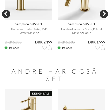
Semplice SHV501
Semplice SHV501
Håndvaskarmatur S-size, PVD
Håndvaskarmatur S-size, Poleret
Børstet Messing
Messing Natur
DKK 5.995
DKK 2.199
DKK 5.538
DKK 1.999
På lager
På lager
ANDRE HAR OGSÅ
SET
DESIGN SALE