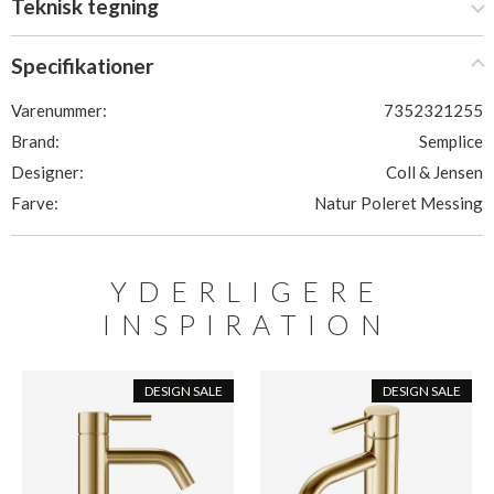
Teknisk tegning
Specifikationer
Varenummer:
7352321255
Brand:
Semplice
Designer:
Coll & Jensen
Farve:
Natur Poleret Messing
YDERLIGERE
INSPIRATION
DESIGN SALE
DESIGN SALE