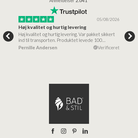
Anmeldelser
2.041
/2026
05/08/2026
Høj kvalitet og hurtig levering
Mege
tigt,
Høj kvalitet og hurtig levering. Var pakket sikkert
Prod
ind til transporten. Produktet levede 100…
kval
efte
ceret
Pernille Andersen
Verificeret
Ann