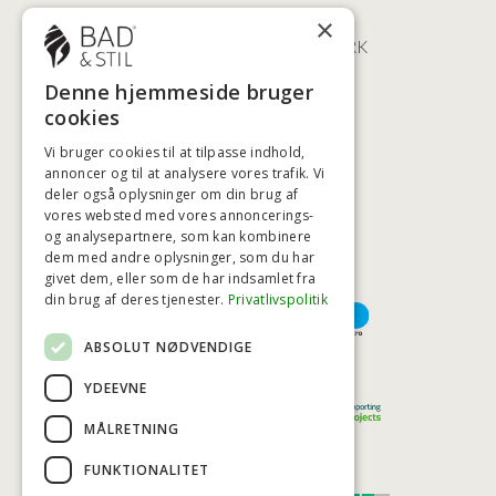
ØSTERBROGADE 202
×
2100 KØBENHAVN • DANMARK
+45 3920 5084
Denne hjemmeside bruger
BADSTIL@BADSTIL.DK
cookies
Vi bruger cookies til at tilpasse indhold,
annoncer og til at analysere vores trafik. Vi
deler også oplysninger om din brug af
HØJESTE KREDITVÆRDIGHED
vores websted med vores annoncerings-
og analysepartnere, som kan kombinere
dem med andre oplysninger, som du har
givet dem, eller som de har indsamlet fra
BETALINGSMULIGHEDER
din brug af deres tjenester.
Privatlivspolitik
ABSOLUT NØDVENDIGE
TRYG OG SIKKER E-HANDEL
YDEEVNE
MÅLRETNING
FUNKTIONALITET
TRUST SCORE 4,7