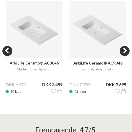
ArkiLife Ceramo® AC8046
ArkiLife Ceramo® AC9046
Mathvid, uden hanehul
Mathvid, uden hanehul
DKK 6.970
DKK 3.499
DKK 7.370
DKK 3.699
På lager
På lager
Fremragende 4,7/5