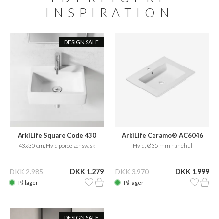
INSPIRATION
DESIGN SALE
ArkiLife Square Code 430
ArkiLife Ceramo® AC6046
43x30 cm, Hvid porcelænsvask
Hvid, Ø35 mm hanehul
DKK 2.985
DKK 1.279
DKK 3.970
DKK 1.999
På lager
På lager
DESIGN SALE