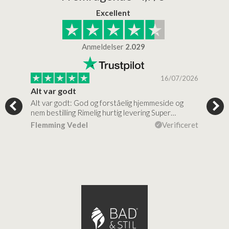
Excellent
Anmeldelser
2.029
/2026
16/07/2026
Alt var godt
Jeg
Alt var godt: God og forståelig hjemmeside og
Jeg 
 for…
nem bestilling Rimelig hurtig levering Super…
en v
ceret
Flemming Vedel
Verificeret
Lou