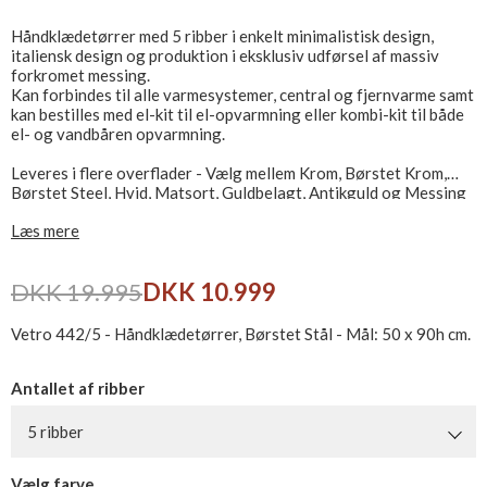
Håndklædetørrer med 5 ribber i enkelt minimalistisk design,
italiensk design og produktion i eksklusiv udførsel af massiv
forkromet messing.
Kan forbindes til alle varmesystemer, central og fjernvarme samt
kan bestilles med el-kit til el-opvarmning eller kombi-kit til både
el- og vandbåren opvarmning.
Leveres i flere overflader - Vælg mellem Krom, Børstet Krom,
Børstet Steel, Hvid, Matsort, Guldbelagt, Antikguld og Messing
Natur
Læs mere
Ekskl. ventilsæt, som købes separat - Se relaterede produkter
DKK 19.995
DKK 10.999
Se flere håndklædetørrere her
Vetro 442/5 - Håndklædetørrer, Børstet Stål - Mål: 50 x 90h cm.
Antallet af ribber
5 ribber
Vælg farve