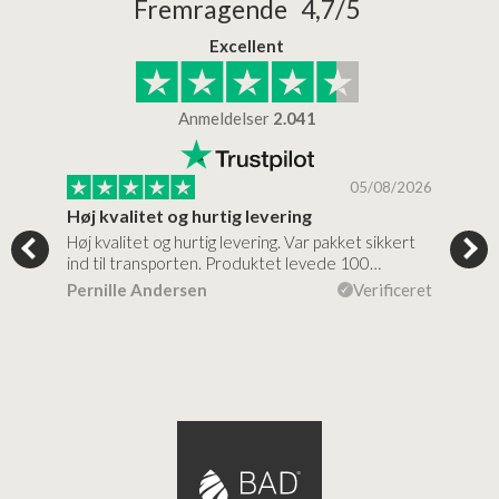
Fremragende 4,7/5
Excellent
Anmeldelser
2.041
/2026
05/08/2026
Høj kvalitet og hurtig levering
Mege
tigt,
Høj kvalitet og hurtig levering. Var pakket sikkert
Prod
ind til transporten. Produktet levede 100…
kval
efte
ceret
Pernille Andersen
Verificeret
Ann