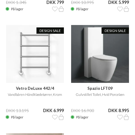
DKK 1.345
DKK 799
DKK 10.995
DKK 5.999
På lager
På lager
DESIGN SALE
DESIGN SALE
Vetro DeLuxe 442/4
Spazio LFT09
Vandbåren Håndklædetørrer, Krom
Gulvstillet Toilet, Hvid Porcelæn
DKK 13.195
DKK 6.999
DKK 16.900
DKK 8.995
På lager
På lager