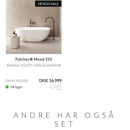
DESIGN SALE
Pulcher® Mood 155
Badekar 155x77, Mathvid SolidTec®
DKK 43.900
DKK 16.999
På lager
ANDRE HAR OGSÅ
SET