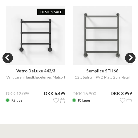
DESIGN SALE
Vetro DeLuxe 442/3
Semplice STH66
Vandbåren Håndklædetørrer, Matsort
52 x 66h cm, PVD Matt Gun Metal
DKK 12.095
DKK 6.499
DKK 16.900
DKK 8.999
På lager
På lager