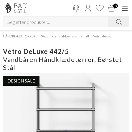
0
HÅNDKLÆDETØRRERE
SALE
Central-fjernvarmedrift
Vetro design
Vetro DeLuxe 442/5
Vandbåren Håndklædetørrer, Børstet
Stål
DESIGN SALE