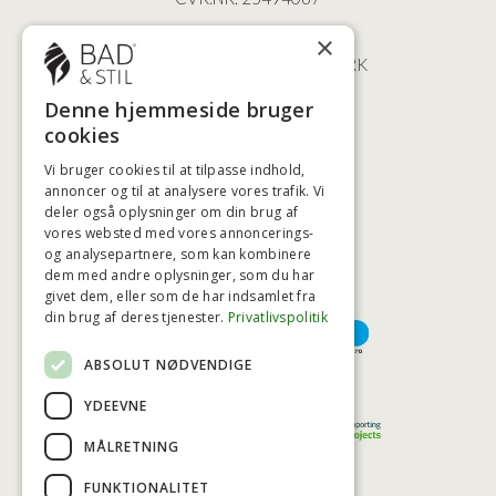
ØSTERBROGADE 202
×
2100 KØBENHAVN • DANMARK
+45 3920 5084
Denne hjemmeside bruger
BADSTIL@BADSTIL.DK
cookies
Vi bruger cookies til at tilpasse indhold,
annoncer og til at analysere vores trafik. Vi
HØJESTE KREDITVÆRDIGHED
deler også oplysninger om din brug af
vores websted med vores annoncerings-
og analysepartnere, som kan kombinere
dem med andre oplysninger, som du har
givet dem, eller som de har indsamlet fra
BETALINGSMULIGHEDER
din brug af deres tjenester.
Privatlivspolitik
ABSOLUT NØDVENDIGE
TRYG OG SIKKER E-HANDEL
YDEEVNE
MÅLRETNING
FUNKTIONALITET
TRUST SCORE 4,7