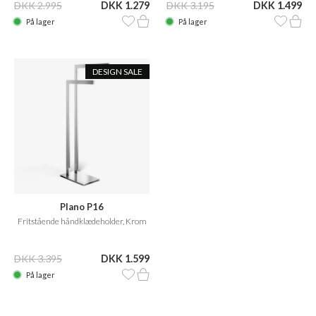
DKK 2.995
DKK 1.279
DKK 3.195
DKK 1.499
På lager
På lager
DESIGN SALE
Plano P16
Fritstående håndklædeholder, Krom
DKK 3.395
DKK 1.599
På lager