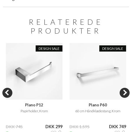
RELATEREDE
PRODUKTER
DESIGN SALE
DESIGN SALE
Plano P12
Plano P60
Papirholder, Krom
60 cm Håndklædestang, Krom
DKK 745
DKK 299
DKK 1.595
DKK 749