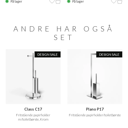
På lager
På lager
ANDRE HAR OGSÅ
SET
DESIGN SALE
DESIGN SALE
Class C17
Plano P17
Fritstående papirholder
Fritstående papirholder/toiletbørste
m/toiletbørste, Krom