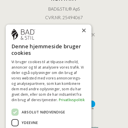
BAD&STIL® ApS
CVR.NR. 25494067
ØSTERBROGADE 202
×
2100 KØBENHAVN • DANMARK
+45 3920 5084
Denne hjemmeside bruger
BADSTIL@BADSTIL.DK
cookies
Vi bruger cookies til at tilpasse indhold,
annoncer og til at analysere vores trafik. Vi
deler også oplysninger om din brug af
HØJESTE KREDITVÆRDIGHED
vores websted med vores annoncerings-
og analysepartnere, som kan kombinere
dem med andre oplysninger, som du har
givet dem, eller som de har indsamlet fra
BETALINGSMULIGHEDER
din brug af deres tjenester.
Privatlivspolitik
ABSOLUT NØDVENDIGE
TRYG OG SIKKER E-HANDEL
YDEEVNE