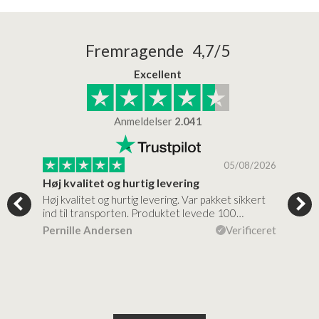
Fremragende 4,7/5
Excellent
Anmeldelser
2.041
/2026
05/08/2026
Høj kvalitet og hurtig levering
Mege
tigt,
Høj kvalitet og hurtig levering. Var pakket sikkert
Prod
ind til transporten. Produktet levede 100…
kval
efte
ceret
Pernille Andersen
Verificeret
Ann