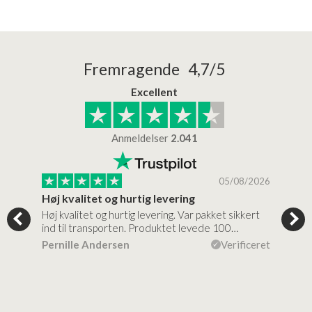
Fremragende 4,7/5
Excellent
Anmeldelser
2.041
/2026
05/08/2026
Høj kvalitet og hurtig levering
Mege
tigt,
Høj kvalitet og hurtig levering. Var pakket sikkert
Prod
ind til transporten. Produktet levede 100…
kval
efte
ceret
Pernille Andersen
Verificeret
Ann