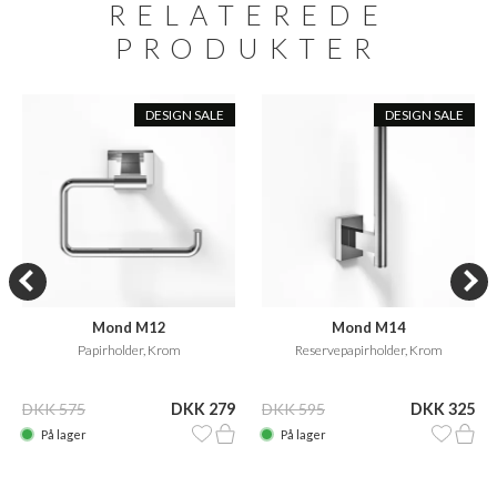
RELATEREDE
PRODUKTER
DESIGN SALE
DESIGN SALE
Mond M12
Mond M14
Papirholder, Krom
Reservepapirholder, Krom
DKK 575
DKK 279
DKK 595
DKK 325
På lager
På lager