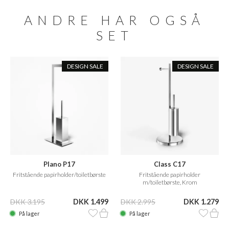
ANDRE HAR OGSÅ
SET
DESIGN SALE
DESIGN SALE
Plano P17
Class C17
Fritstående papirholder/toiletbørste
Fritstående papirholder
m/toiletbørste, Krom
DKK 3.195
DKK 1.499
DKK 2.995
DKK 1.279
På lager
På lager