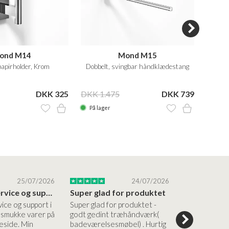
ond M14
Mond M15
apirholder, Krom
Dobbelt, svingbar håndklædestang
Hån
DKK 325
DKK 1.475
DKK 739
DKK 1
På lager
På la
25/07/2026
24/07/2026
Altid god service og support i forhold…
Super glad for produktet
Alt var god
vice og support i
Super glad for produktet -
Alt var godt:
e smukke varer på
godt gedint træhåndværk(
forståelig h
side. Min
badeværelsesmøbel) . Hurtig
nem bestilling