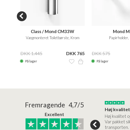
Class / Mond CM33W
Mond M
Vægmonteret Toiletbørste, Krom
Papirholder,
KK 335
DKK 1.445
DKK 765
DKK 575
På lager
På lager
24/01/2026
22/01/2026
Fremragende 4,7/5
Superflot bademøbel og rigtig lynhurtig…
Kanon god service
Excellent
emøbel og rigtig
Kanon god service. Varerne
Høj kvalitet o
vice og levering
bliver leveret hurtigt, og det
Var pakket sik
er virkelig kvalitet.
transporten.