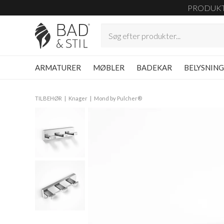
PRODUK
ARMATURER
MØBLER
BADEKAR
BELYSNIN
TILBEHØR
Knager
Mond by Pulcher®