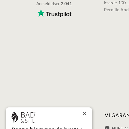
levede 100…
Anmeldelser
2.041
ensen
Lise
Verificeret
Pernille An
Verificeret
×
NYTTIGE LINKS
VI GARA
HANDELSBETINGELSER
HURTIG 