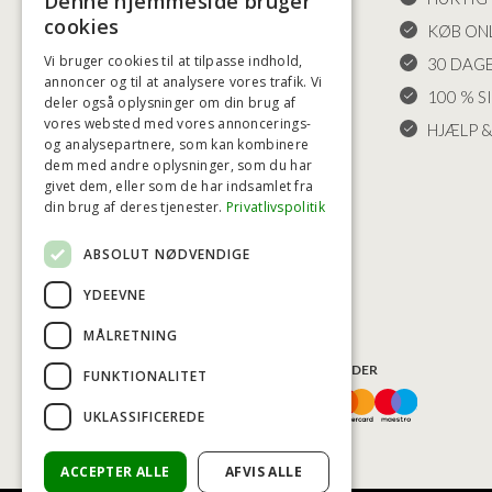
Denne hjemmeside bruger
cookies
LEVERING OG RETURET
KØB ONL
Vi bruger cookies til at tilpasse indhold,
FORTRYDELSESRET
30 DAG
annoncer og til at analysere vores trafik. Vi
KLAGER
100 % S
deler også oplysninger om din brug af
vores websted med vores annoncerings-
FRAGT
HJÆLP &
og analysepartnere, som kan kombinere
INDSTILLINGER FOR COOKIES
dem med andre oplysninger, som du har
givet dem, eller som de har indsamlet fra
din brug af deres tjenester.
Privatlivspolitik
ABSOLUT NØDVENDIGE
YDEEVNE
MÅLRETNING
BETALINGSMULIGHEDER
FUNKTIONALITET
UKLASSIFICEREDE
ACCEPTER ALLE
AFVIS ALLE