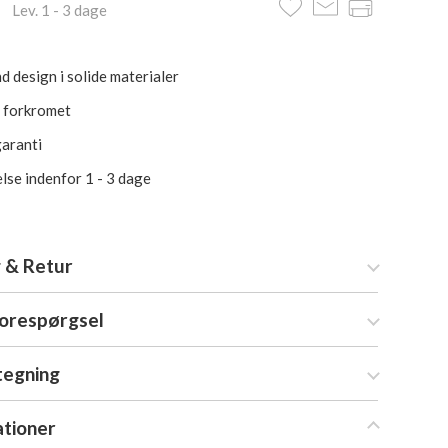
 Lev. 1 - 3 dage
d design i solide materialer
i forkromet
garanti
lse indenfor 1 - 3 dage
 & Retur
forespørgsel
tegning
ationer