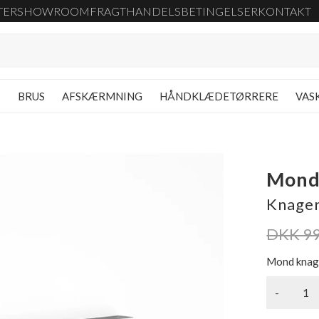
TER
SHOWROOM
FRAGT
HANDELSBETINGELSER
KONTAKT
G
BRUS
AFSKÆRMNING
HÅNDKLÆDETØRRERE
VAS
Mond
Knager
DKK 9
Mond knage
-