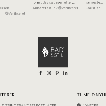
formiddag og dagen efter…
varmeste…
dersen
Annettte Klink
Verificeret
Christian
Verificeret
NTERER
TILMELD NYH
LEVERING FRA VORES EGET LAGER
NYHEDER