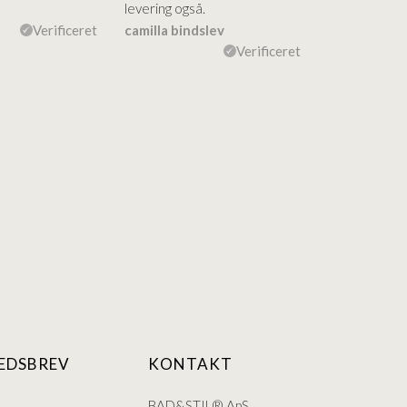
levering også.
levering Sup
Verificeret
camilla bindslev
Flemming V
Verificeret
EDSBREV
KONTAKT
BAD&STIL® ApS