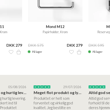
11
Mond M12
M
 Krom
Papirholder, Krom
Reservep
DKK 279
DKK 575
DKK 279
DKK 595
På lager
På lager
05/08/2026
29/07/2026
Høj kvalitet og hurtig levering
Meget flot produkt og lynhurtigt levering
g hurtig levering.
Produktet er helt som
Altid god ser
kert ind til
forventet og virkelig god
forhold til d
 Produktet
kvalitet. Jeg bestilte en
deres hjemme