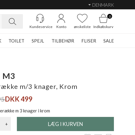
DENMARK
0
Kundeservice
Konto
ønskeliste
Indkøbskurv
K
TOILET
SPEJL
TILBEHØR
FLISER
SALE
 M3
ække m/3 knager, Krom
95
DKK 499
række m 3 knager i krom
+