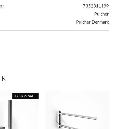
r:
7352311199
Pulcher
Pulcher Denmark
ER
DESIGN SALE