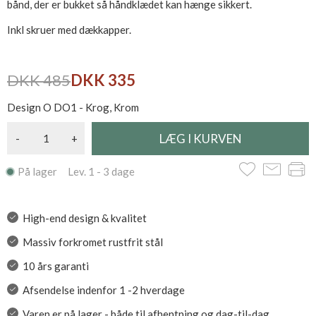
bånd, der er bukket så håndklædet kan hænge sikkert.
Inkl skruer med dækkapper.
DKK 485
DKK 335
Design O DO1 - Krog, Krom
-
+
På lager Lev. 1 - 3 dage
High-end design & kvalitet
Massiv forkromet rustfrit stål
10 års garanti
Afsendelse indenfor 1 -2 hverdage
Varen er på lager - både til afhentning og dag-til-dag