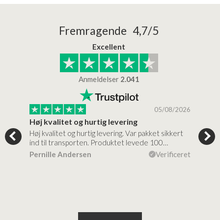
Fremragende 4,7/5
Excellent
Anmeldelser
2.041
/2026
05/08/2026
Høj kvalitet og hurtig levering
Mege
tigt,
Høj kvalitet og hurtig levering. Var pakket sikkert
Prod
ind til transporten. Produktet levede 100…
kval
efte
ceret
Pernille Andersen
Verificeret
Ann