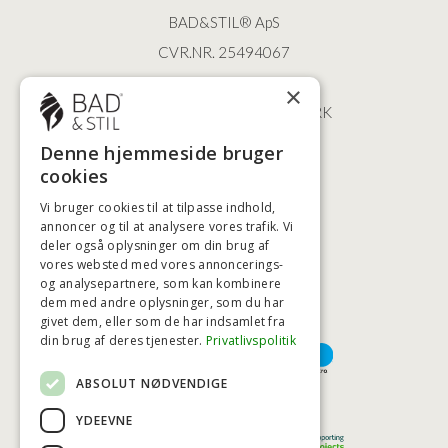
BAD&STIL® ApS
CVR.NR. 25494067
ØSTERBROGADE 202
×
2100 KØBENHAVN • DANMARK
+45 3920 5084
Denne hjemmeside bruger
BADSTIL@BADSTIL.DK
cookies
Vi bruger cookies til at tilpasse indhold,
annoncer og til at analysere vores trafik. Vi
deler også oplysninger om din brug af
HØJESTE KREDITVÆRDIGHED
vores websted med vores annoncerings-
og analysepartnere, som kan kombinere
dem med andre oplysninger, som du har
givet dem, eller som de har indsamlet fra
BETALINGSMULIGHEDER
din brug af deres tjenester.
Privatlivspolitik
ABSOLUT NØDVENDIGE
TRYG OG SIKKER E-HANDEL
YDEEVNE