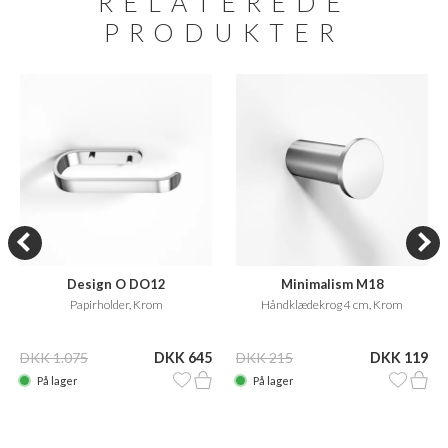
RELATEREDE
PRODUKTER
Design O DO12
Minimalism M18
Papirholder, Krom
Håndklædekrog 4 cm, Krom
DKK 1.075
DKK 645
DKK 215
DKK 119
På lager
På lager