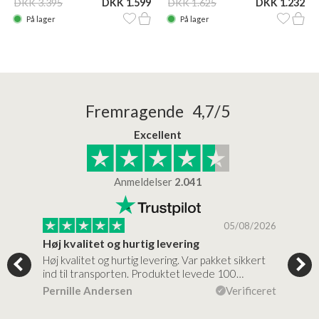
DKK 3.395
DKK 1.599
DKK 1.625
DKK 1.232
På lager
På lager
Fremragende 4,7/5
Excellent
Anmeldelser
2.041
/2026
05/08/2026
Høj kvalitet og hurtig levering
Mege
tigt,
Høj kvalitet og hurtig levering. Var pakket sikkert
Prod
ind til transporten. Produktet levede 100…
kval
efte
ceret
Pernille Andersen
Verificeret
Ann