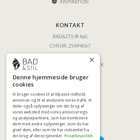
INSPIRATION
KONTAKT
BAD&STIL® ApS
CVR.NR. 25494067
ØSTERBROGADE 202
×
2100 KØBENHAVN • DANMARK
+45 3920 5084
Denne hjemmeside bruger
BADSTIL@BADSTIL.DK
cookies
Vi bruger cookies til at tilpasse indhold,
annoncer og til at analysere vores trafik. Vi
deler også oplysninger om din brug af
HØJESTE KREDITVÆRDIGHED
vores websted med vores annoncerings-
og analysepartnere, som kan kombinere
dem med andre oplysninger, som du har
givet dem, eller som de har indsamlet fra
BETALINGSMULIGHEDER
din brug af deres tjenester.
Privatlivspolitik