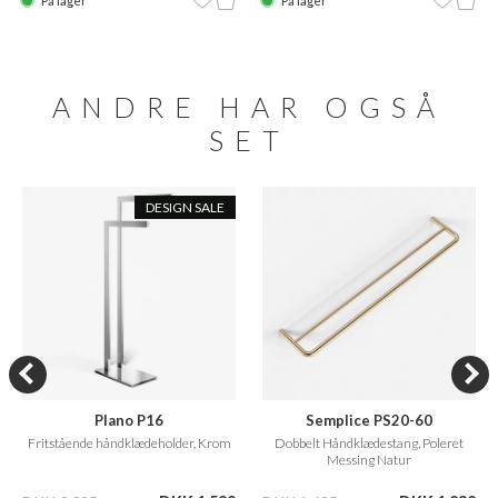
På lager
På lager
ANDRE HAR OGSÅ
SET
DESIGN SALE
Plano P16
Semplice PS20-60
Fritstående håndklædeholder, Krom
Dobbelt Håndklædestang, Poleret
Messing Natur