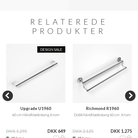
RELATEREDE
PRODUKTER
DESIGN SALE
Upgrade U1960
Richmond R1960
60 cm Håndklædestang, Krom
Dobb håndklædestang 60 cm , Krom
DKK 1.295
DKK 649
DKK 2.125
DKK 1.275