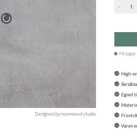
-
På lager
High-en
Skridkla
Egnet t
Materia
Designed by noormood studio
Frostsi
Varen er