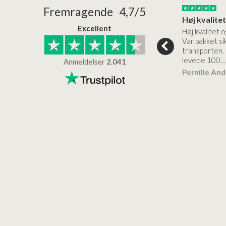
24/01/2026
22/01/2026
Fremragende 4,7/5
Superflot bademøbel og rigtig lynhurtig…
Kanon god service
Excellent
emøbel og rigtig
Kanon god service. Varerne
Høj kvalitet o
vice og levering
bliver leveret hurtigt, og det
Var pakket sik
er virkelig kvalitet.
transporten.
levede 100…
Anmeldelser
2.041
ensen
Lise
Verificeret
Pernille An
Verificeret