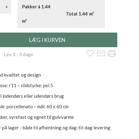
+
Pakker á 1.44
Total
1.44
m²
m²
 Lev. 1 - 3 dage
d kvalitet og design
sse: r11 – slidstyrke: pei 5
il indendørs eller udendørs brug
le: porcellenato – mål: 60 x 60 cm
kker, syrefast og egnet til gulvvarme
 på lager - både til afhentning og dag-til-dag levering