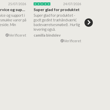
25/07/2026
24/07/2026
Altid god service og support i forhold…
Super glad for produktet
Alt var god
vice og support i
Super glad for produktet -
Alt var godt:
e smukke varer på
godt gedint træhåndværk(
forståelig h
side. Min
badeværelsesmøbel) . Hurtig
nem bestilling
levering også.
levering Sup
Verificeret
camilla bindslev
Flemming V
Verificeret