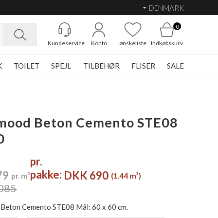
DENMARK
0
Kundeservice
Konto
ønskeliste
Indkøbskurv
K
TOILET
SPEJL
TILBEHØR
FLISER
SALE
mood Beton Cemento STE08
0
pr.
pakke:
79
DKK 690
pr. m²
(1.44 m²)
085
Beton Cemento STE08 Mål: 60 x 60 cm.