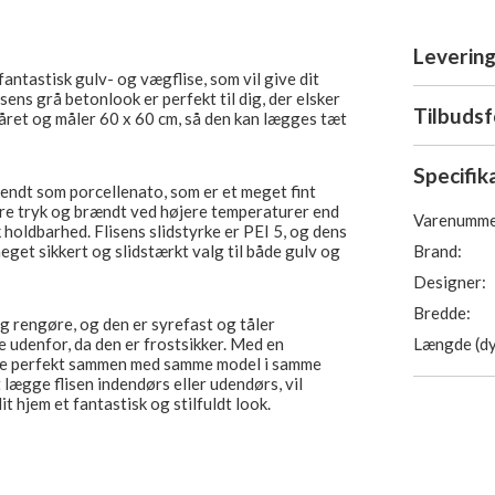
Levering
tastisk gulv- og vægflise, som vil give dit
sens grå betonlook er perfekt til dig, der elsker
Tilbuds
skåret og måler 60 x 60 cm, så den kan lægges tæt
Specifik
kendt som porcellenato, som er et meget fint
jere tryk og brændt ved højere temperaturer end
Varenumme
k holdbarhed. Flisens slidstyrke er PEI 5, og dens
Brand:
meget sikkert og slidstærkt valg til både gulv og
Designer:
Bredde:
og rengøre, og den er syrefast og tåler
Længde (dy
 udenfor, da den er frostsikker. Med en
lise perfekt sammen med samme model i samme
lægge flisen indendørs eller udendørs, vil
jem et fantastisk og stilfuldt look.