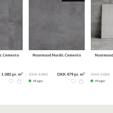
c Cemento
Noormood Nordic Cemento
Noormood
0x60
GPH09 60x60
SN
1.085 pr. m²
DKK 1.085
DKK 479 pr. m²
DKK 1.085
På lager
På lager