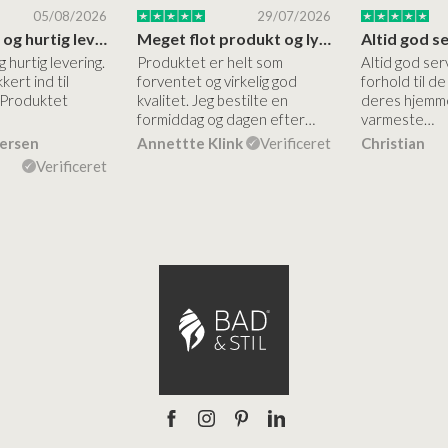
05/08/2026
29/07/2026
Høj kvalitet og hurtig levering
Meget flot produkt og lynhurtigt levering
g hurtig levering.
Produktet er helt som
Altid god ser
kert ind til
forventet og virkelig god
forhold til d
 Produktet
kvalitet. Jeg bestilte en
deres hjemme
formiddag og dagen efter…
varmeste…
dersen
Annettte Klink
Verificeret
Christian
Verificeret