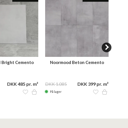
 Bright Cemento
Noormood Beton Cemento
No
W06 60x60
STE08 120x60
DKK 485 pr. m²
DKK 1.085
DKK 399 pr. m²
DKK 1
På lager
På la