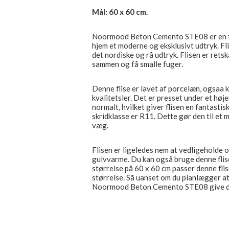
Mål: 60 x 60 cm.
Noormood Beton Cemento STE08 er en fan
hjem et moderne og eksklusivt udtryk. Fli
det nordiske og rå udtryk. Flisen er ret
sammen og få smalle fuger.
Denne flise er lavet af porcelæn, ogsaa 
kvalitetsler. Det er presset under et hø
normalt, hvilket giver flisen en fantastis
skridklasse er R11. Dette gør den til et 
væg.
Flisen er ligeledes nem at vedligeholde 
gulvvarme. Du kan også bruge denne flise
størrelse på 60 x 60 cm passer denne f
størrelse. Så uanset om du planlægger at 
Noormood Beton Cemento STE08 give dit h