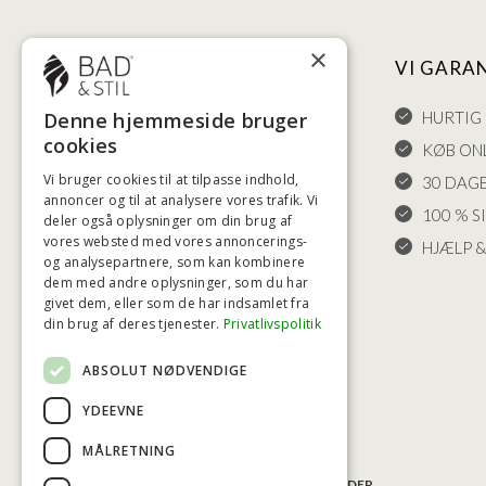
×
NYTTIGE LINKS
VI GARA
Denne hjemmeside bruger
HANDELSBETINGELSER
HURTIG 
cookies
LEVERING OG RETURET
KØB ONL
Vi bruger cookies til at tilpasse indhold,
FORTRYDELSESRET
30 DAG
annoncer og til at analysere vores trafik. Vi
KLAGER
100 % S
deler også oplysninger om din brug af
vores websted med vores annoncerings-
FRAGT
HJÆLP &
og analysepartnere, som kan kombinere
INDSTILLINGER FOR COOKIES
dem med andre oplysninger, som du har
givet dem, eller som de har indsamlet fra
din brug af deres tjenester.
Privatlivspolitik
ABSOLUT NØDVENDIGE
YDEEVNE
MÅLRETNING
BETALINGSMULIGHEDER