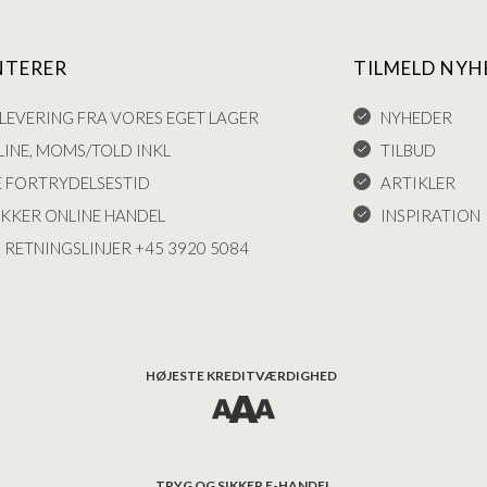
NTERER
TILMELD NYH
LEVERING FRA VORES EGET LAGER
NYHEDER
INE, MOMS/TOLD INKL
TILBUD
E FORTRYDELSESTID
ARTIKLER
IKKER ONLINE HANDEL
INSPIRATION
 RETNINGSLINJER +45 3920 5084
HØJESTE KREDITVÆRDIGHED
TRYG OG SIKKER E-HANDEL