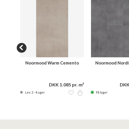
Noormood Warm Cemento
Noormood Nordi
BEI07 120x60
GPH09 12
athvid
17.799
DKK 1.085 pr. m²
DKK 
Lev. 2 - 4 uger
På lager