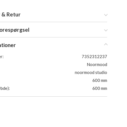
 & Retur
forespørgsel
ationer
r:
7352312237
Noormood
noormood studio
600 mm
bde):
600 mm