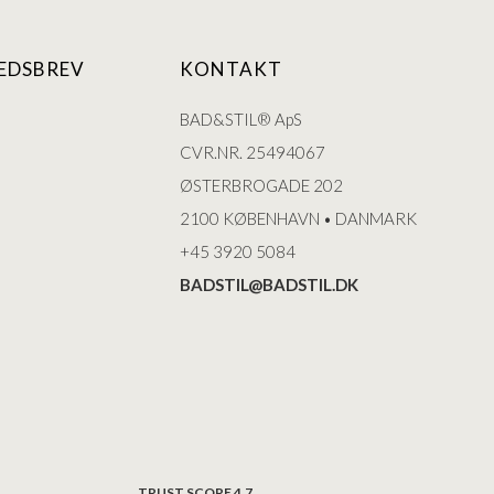
EDSBREV
KONTAKT
BAD&STIL® ApS
CVR.NR. 25494067
ØSTERBROGADE 202
2100 KØBENHAVN • DANMARK
+45 3920 5084
BADSTIL@BADSTIL.DK
TRUST SCORE 4,7