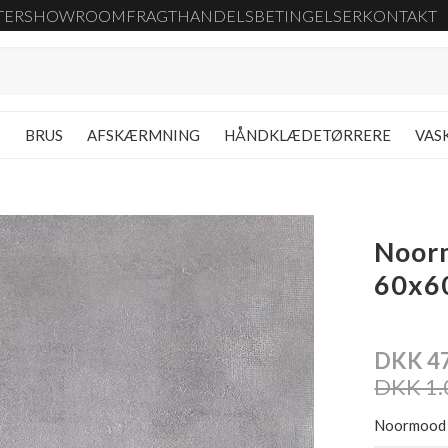
TER
SHOWROOM
FRAGT
HANDELSBETINGELSER
KONTAKT
G
BRUS
AFSKÆRMNING
HÅNDKLÆDETØRRERE
VAS
Noor
60x6
DKK 4
DKK 1.
Noormood 