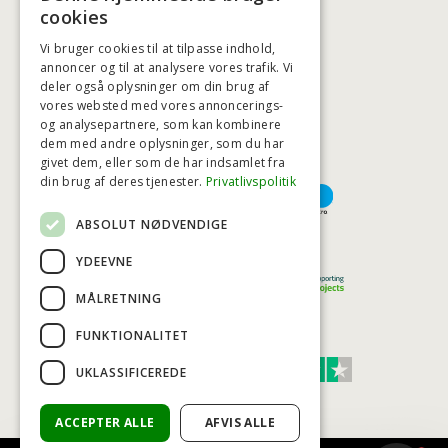
BADSTIL@BADSTIL.DK
cookies
Vi bruger cookies til at tilpasse indhold,
annoncer og til at analysere vores trafik. Vi
deler også oplysninger om din brug af
HØJESTE KREDITVÆRDIGHED
vores websted med vores annoncerings-
og analysepartnere, som kan kombinere
dem med andre oplysninger, som du har
givet dem, eller som de har indsamlet fra
BETALINGSMULIGHEDER
din brug af deres tjenester.
Privatlivspolitik
ABSOLUT NØDVENDIGE
TRYG OG SIKKER E-HANDEL
YDEEVNE
MÅLRETNING
FUNKTIONALITET
TRUST SCORE 4,7
UKLASSIFICEREDE
Excellent
ACCEPTER ALLE
AFVIS ALLE