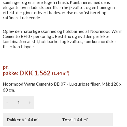
samlinger og en mere fugefri finish. Kombineret med dens
elegante overflade skaber flisen høj kvalitet og en homogen
effekt, der giver ethvert badeværelse et sofistikeret og
raffineret udseende.
Oplev den naturlige skønhed og holdbarhed af Noormood Warm
Cemento BEI07 personligt. Bestil nu og nyd den perfekte
kombination af stil, holdbarhed og kvalitet, som kun nordiske
fliser kan tilbyde.
pr.
DKK 1.562
pakke:
(1.44 m²)
Noormood Warm Cemento BEI07 - Luksuriøse fliser. Mål: 120 x
60 cm.
-
+
Pakker á 1.44 m²
Total
1.44
m²