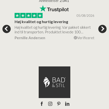
Anmeldelser
2.041
/2026
05/08/2026
Høj kvalitet og hurtig levering
Mege
tigt,
Høj kvalitet og hurtig levering. Var pakket sikkert
Prod
ind til transporten. Produktet levede 100…
kval
efte
ceret
Pernille Andersen
Verificeret
Ann