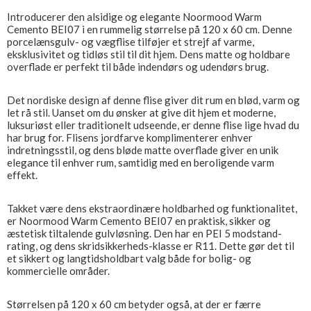
Introducerer den alsidige og elegante Noormood Warm
Cemento BEI07 i en rummelig størrelse på 120 x 60 cm. Denne
porcelænsgulv- og vægflise tilføjer et strejf af varme,
eksklusivitet og tidløs stil til dit hjem. Dens matte og holdbare
overflade er perfekt til både indendørs og udendørs brug.
Det nordiske design af denne flise giver dit rum en blød, varm og
let rå stil. Uanset om du ønsker at give dit hjem et moderne,
luksuriøst eller traditionelt udseende, er denne flise lige hvad du
har brug for. Flisens jordfarve komplimenterer enhver
indretningsstil, og dens bløde matte overflade giver en unik
elegance til enhver rum, samtidig med en beroligende varm
effekt.
Takket være dens ekstraordinære holdbarhed og funktionalitet,
er Noormood Warm Cemento BEI07 en praktisk, sikker og
æstetisk tiltalende gulvløsning. Den har en PEI 5 modstand-
rating, og dens skridsikkerheds-klasse er R11. Dette gør det til
et sikkert og langtidsholdbart valg både for bolig- og
kommercielle områder.
Størrelsen på 120 x 60 cm betyder også, at der er færre