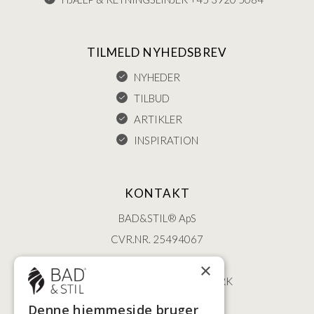
TILMELD NYHEDSBREV
NYHEDER
TILBUD
ARTIKLER
INSPIRATION
KONTAKT
BAD&STIL® ApS
CVR.NR. 25494067
ØSTERBROGADE 202
×
2100 KØBENHAVN • DANMARK
+45 3920 5084
Denne hjemmeside bruger