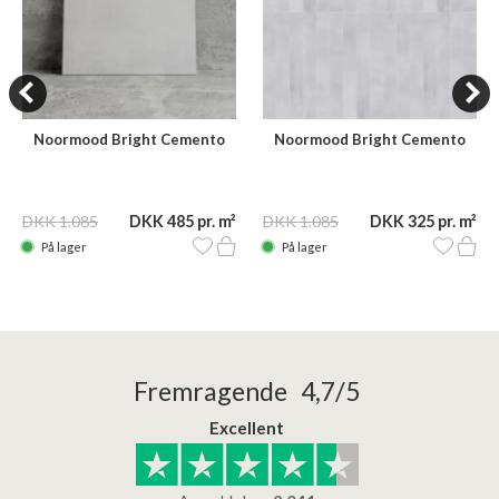
Noormood Bright Cemento
Noormood Bright Cemento
SNW06 60x60
SNW06 120x15
DKK 1.085
DKK 485 pr. m²
DKK 1.085
DKK 325 pr. m²
På lager
På lager
Fremragende 4,7/5
Excellent