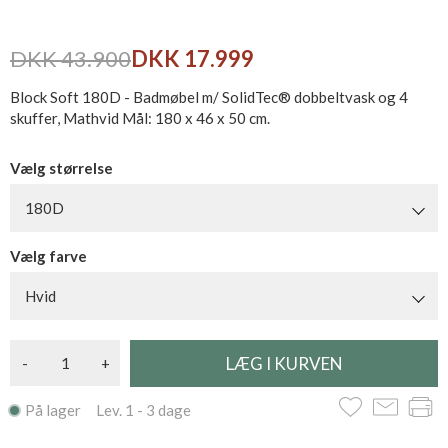
DKK 43.900
DKK 17.999
Block Soft 180D - Badmøbel m/ SolidTec® dobbeltvask og 4
skuffer, Mathvid Mål: 180 x 46 x 50 cm.
Vælg størrelse
180D
Vælg farve
Hvid
-
+
På lager Lev. 1 - 3 dage