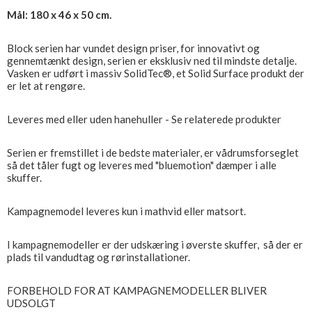
Mål: 180 x 46 x 50 cm.
Block serien har vundet design priser, for innovativt og
gennemtænkt design, serien er eksklusiv ned til mindste detalje.
Vasken er udført i massiv SolidTec®, et Solid Surface produkt der
er let at rengøre.
Leveres med eller uden hanehuller - Se relaterede produkter
Serien er fremstillet i de bedste materialer, er vådrumsforseglet
så det tåler fugt og leveres med "bluemotion" dæmper i alle
skuffer.
Kampagnemodel leveres kun i mathvid eller matsort.
I kampagnemodeller er der udskæring i øverste skuffer, så der er
plads til vandudtag og rørinstallationer.
FORBEHOLD FOR AT KAMPAGNEMODELLER BLIVER
UDSOLGT