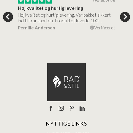
/2026
05/08/2026
Høj kvalitet og hurtig levering
Mege
tigt,
Høj kvalitet og hurtig levering. Var pakket sikkert
Prod
ind til transporten. Produktet levede 100…
kval
efte
ceret
Pernille Andersen
Verificeret
Ann
NYTTIGE LINKS