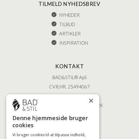
TILMELD NYHEDSBREV
NYHEDER
TILBUD
ARTIKLER
INSPIRATION
KONTAKT
BAD&STIL® ApS
CVR.NR. 25494067
ØSTERBROGADE 202
×
2100 KØBENHAVN • DANMARK
+45 3920 5084
Denne hjemmeside bruger
BADSTIL@BADSTIL.DK
cookies
Vi bruger cookies til at tilpasse indhold,