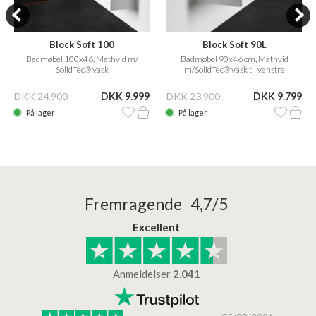
Block Soft 100
Block Soft 90L
Badmøbel 100x46, Mathvid m/
Badmøbel 90x46 cm, Mathvid
SolidTec® vask
m/SolidTec® vask til venstre
DKK 24.900
DKK 9.999
DKK 23.900
DKK 9.799
På lager
På lager
Fremragende 4,7/5
Excellent
Anmeldelser
2.041