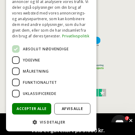
annoncer og til at analysere vores trafik. Vi
deler også oplysninger om din brug af
HØJESTE KREDITVÆRDIGHED
vores websted med vores annoncerings-
og analysepartnere, som kan kombinere
dem med andre oplysninger, som du har
givet dem, eller som de har indsamlet fra
BETALINGSMULIGHEDER
din brug af deres tjenester.
Privatlivspolitik
ABSOLUT NØDVENDIGE
TRYG OG SIKKER E-HANDEL
YDEEVNE
MÅLRETNING
FUNKTIONALITET
TRUST SCORE 4,7
UKLASSIFICEREDE
Excellent
ACCEPTER ALLE
AFVIS ALLE
1
VIS DETALJER
© COPYRIGHT - BAD&STIL® ApS 2026
Vind et gavekort på 5.000 kr.