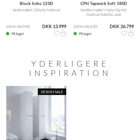
Block Soho 120D
CPH Tapwork Soft 180D
Vaskemøbel 120x46, Mathvid
Snedkermøbel i Natur Eg inkl.
Mathvid SolidTec vask
DKK 33.900
DKK 13.999
DKK 68.239
DKK 26.799
På lager
På lager
YDERLIGERE
INSPIRATION
DESIGN SALE