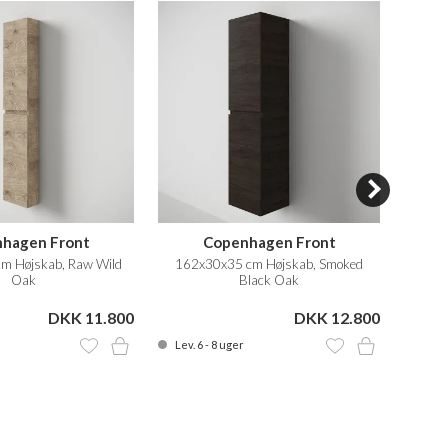
hagen Front
Copenhagen Front
m Højskab, Raw Wild
162x30x35 cm Højskab, Smoked
60x30x
Oak
Black Oak
DKK 11.800
DKK 12.800
Lev. 6 - 8 uger
Lev. 4