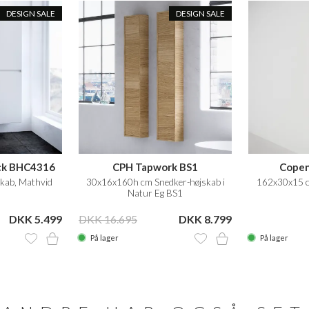
DESIGN SALE
DESIGN SALE
ck BHC4316
CPH Tapwork BS1
Copen
kab, Mathvid
30x16x160h cm Snedker-højskab i
162x30x15 c
Natur Eg BS1
DKK 5.499
DKK 16.695
DKK 8.799
På lager
På lager