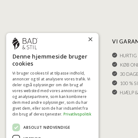
×
NYTTIGE LINKS
VI GARA
Denne hjemmeside bruger
HANDELSBETINGELSER
HURTIG 
cookies
LEVERING OG RETURET
KØB ONL
Vi bruger cookies til at tilpasse indhold,
FORTRYDELSESRET
30 DAG
annoncer og til at analysere vores trafik. Vi
KLAGER
100 % S
deler også oplysninger om din brug af
vores websted med vores annoncerings-
FRAGT
HJÆLP &
og analysepartnere, som kan kombinere
INDSTILLINGER FOR COOKIES
dem med andre oplysninger, som du har
givet dem, eller som de har indsamlet fra
din brug af deres tjenester.
Privatlivspolitik
ABSOLUT NØDVENDIGE