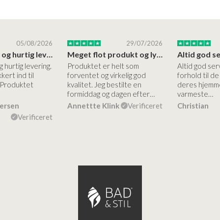
05/08/2026
29/07/2026
Høj kvalitet og hurtig levering
Meget flot produkt og lynhurtigt levering
g hurtig levering.
Produktet er helt som
Altid god ser
kert ind til
forventet og virkelig god
forhold til d
 Produktet
kvalitet. Jeg bestilte en
deres hjemme
formiddag og dagen efter…
varmeste…
dersen
Annettte Klink
Verificeret
Christian
Verificeret