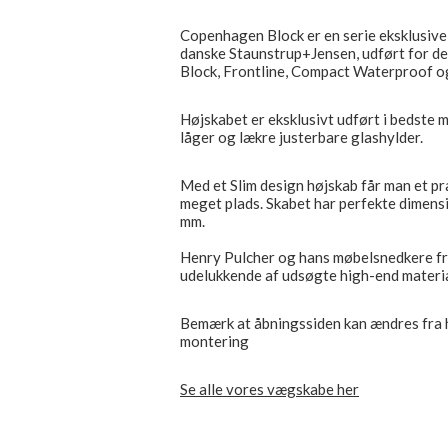
Copenhagen Block er en serie eksklusiv
danske Staunstrup+Jensen, udført for d
Block, Frontline, Compact Waterproof 
Højskabet er eksklusivt udført i bedste m
låger og lækre justerbare glashylder.
Med et Slim design højskab får man et pra
meget plads. Skabet har perfekte dimensi
mm.
Henry Pulcher og hans møbelsnedkere frem
udelukkende af udsøgte high-end materia
Bemærk at åbningssiden kan ændres fra h
montering
Se alle vores vægskabe her