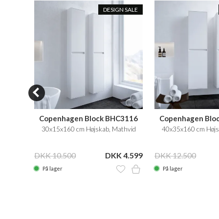
T BUY
DESIGN SALE
eaner
Copenhagen Block BHC3116
Copenhagen Blo
30x15x160 cm Højskab, Mathvid
40x35x160 cm Højs
KK 239
DKK 10.500
DKK 4.599
DKK 12.500
På lager
På lager