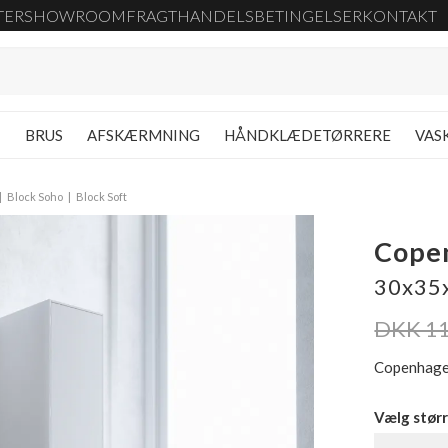
TER
SHOWROOM
FRAGT
HANDELSBETINGELSER
KONTAKT
G
BRUS
AFSKÆRMNING
HÅNDKLÆDETØRRERE
VAS
Block Soho
Block Soft
Cope
30x35x
DKK 11
Copenhage
Vælg størr