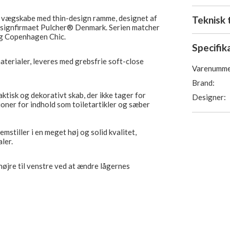
e vægskabe med thin-design ramme, designet af
Teknisk 
esignfirmaet Pulcher® Denmark. Serien matcher
og Copenhagen Chic.
Specifik
aterialer, leveres med grebsfrie soft-close
Varenumme
Brand:
ktisk og dekorativt skab, der ikke tager for
Designer:
oner for indhold som toiletartikler og sæber
stiller i en meget høj og solid kvalitet,
ler.
øjre til venstre ved at ændre lågernes