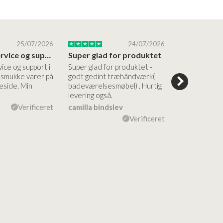
25/07/2026
24/07/2026
Altid god service og support i forhold…
Super glad for produktet
Alt var god
vice og support i
Super glad for produktet -
Alt var godt:
e smukke varer på
godt gedint træhåndværk(
forståelig h
side. Min
badeværelsesmøbel) . Hurtig
nem bestilling
levering også.
levering Sup
Verificeret
camilla bindslev
Flemming V
Verificeret