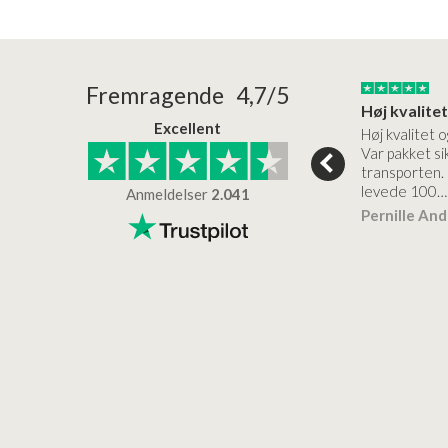
24/01/2026
22/01/2026
Fremragende 4,7/5
Superflot bademøbel og rigtig lynhurtig…
Kanon god service
Excellent
emøbel og rigtig
Kanon god service. Varerne
Høj kvalitet o
vice og levering
bliver leveret hurtigt, og det
Var pakket sik
er virkelig kvalitet.
transporten.
levede 100…
Anmeldelser
2.041
ensen
Lise
Verificeret
Pernille An
Verificeret