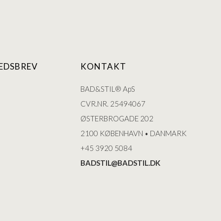
EDSBREV
KONTAKT
BAD&STIL® ApS
CVR.NR. 25494067
ØSTERBROGADE 202
2100 KØBENHAVN • DANMARK
+45 3920 5084
BADSTIL@BADSTIL.DK