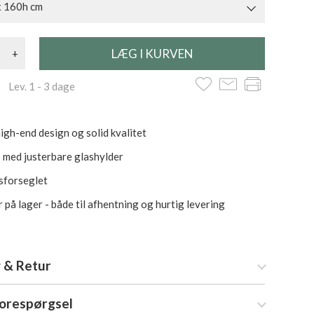
x 160h cm
+
 Lev. 1 - 3 dage
igh-end design og solid kvalitet
 med justerbare glashylder
sforseglet
 på lager - både til afhentning og hurtig levering
 & Retur
forespørgsel