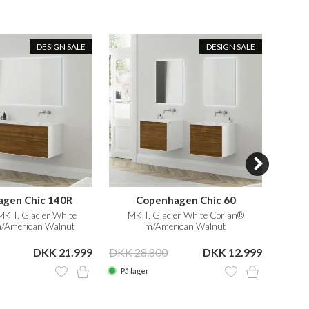
DESIGN SALE
DESIGN SALE
gen Chic 140R
Copenhagen Chic 60
KII, Glacier White
MKII, Glacier White Corian®
S
/American Walnut
m/American Walnut
40x35
DKK 21.999
DKK 28.800
DKK 12.999
DKK 2
På lager
På la