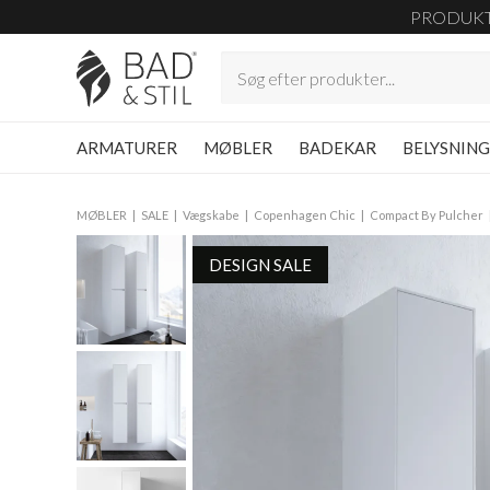
PRODUK
ARMATURER
MØBLER
BADEKAR
BELYSNIN
MØBLER
SALE
Vægskabe
Copenhagen Chic
Compact By Pulcher
DESIGN SALE