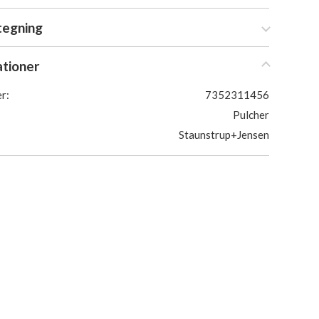
tegning
ationer
r:
7352311456
Pulcher
Staunstrup+Jensen