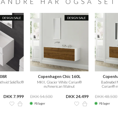
ANDRE HAR OGSÅ SET
DESIGN SALE
DESIGN SALE
 08R
Copenhagen Chic 160L
Copenha
thvid SolidTec®
MKII, Glacier White Corian®
Badmøbel M
m/American Walnut
Corian® m
DKK 7.999
DKK 54.500
DKK 24.499
DKK 48.500
På lager
På lager