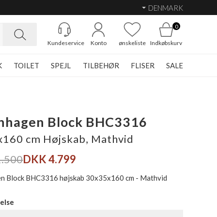
DENMARK
0
Kundeservice
Konto
ønskeliste
Indkøbskurv
K
TOILET
SPEJL
TILBEHØR
FLISER
SALE
nhagen Block BHC3316
160 cm Højskab, Mathvid
.500
DKK 4.799
n Block BHC3316 højskab 30x35x160 cm - Mathvid
else