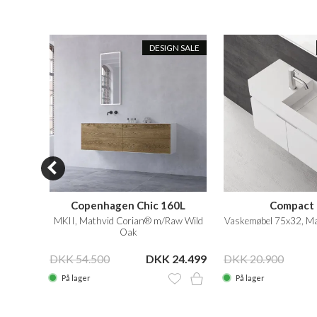
N SALE
DESIGN SALE
Copenhagen Chic 160L
Compact
skab i
MKII, Mathvid Corian® m/Raw Wild
Vaskemøbel 75x32, Ma
Oak
 8.799
DKK 54.500
DKK 24.499
DKK 20.900
På lager
På lager