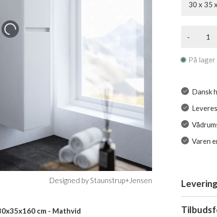
30 x 35 
-
På lager
Dansk h
Leveres
Vådrum
Varen er
Designed by Staunstrup+Jensen
Levering
Tilbuds
30x35x160 cm - Mathvid