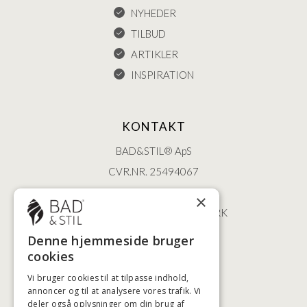
NYHEDER
TILBUD
ARTIKLER
INSPIRATION
KONTAKT
BAD&STIL® ApS
CVR.NR. 25494067
ØSTERBROGADE 202
×
2100 KØBENHAVN • DANMARK
+45 3920 5084
Denne hjemmeside bruger
BADSTIL@BADSTIL.DK
cookies
Vi bruger cookies til at tilpasse indhold,
annoncer og til at analysere vores trafik. Vi
deler også oplysninger om din brug af
HØJESTE KREDITVÆRDIGHED