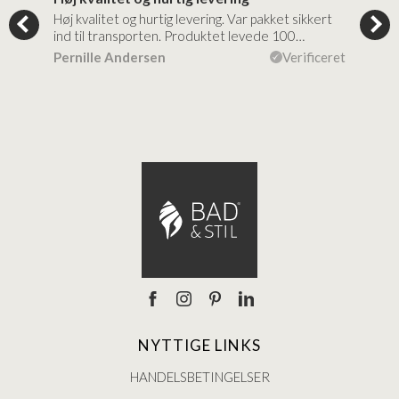
tigt,
Høj kvalitet og hurtig levering. Var pakket sikkert
Prod
ind til transporten. Produktet levede 100…
kval
efte
ceret
Pernille Andersen
Verificeret
Ann
NYTTIGE LINKS
HANDELSBETINGELSER