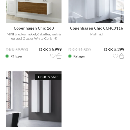
Copenhagen Chic 160
Copenhagen Chic CCHC3116
MKII Snedkermøbel, 6 skuffer, vask &
Mathvid
korpus i Glacier White Corian®
m/American Walnut
DKK 59.900
DKK 26.999
DKK 11.500
DKK 5.299
På lager
På lager
DESIGN SALE