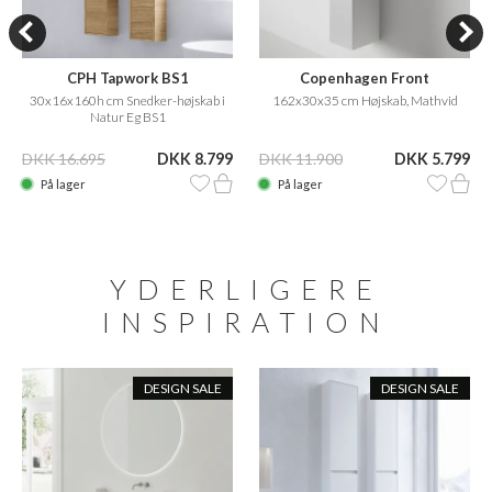
CPH Tapwork BS1
Copenhagen Front
30x16x160h cm Snedker-højskab i
162x30x35 cm Højskab, Mathvid
Natur Eg BS1
DKK 16.695
DKK 8.799
DKK 11.900
DKK 5.799
På lager
På lager
YDERLIGERE
INSPIRATION
DESIGN SALE
DESIGN SALE