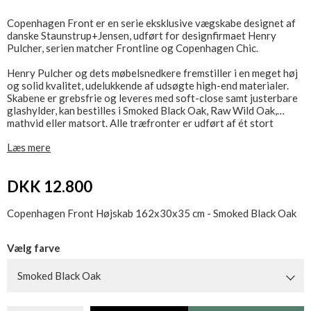
Copenhagen Front er en serie eksklusive vægskabe designet af
danske Staunstrup+Jensen, udført for designfirmaet Henry
Pulcher, serien matcher Frontline og Copenhagen Chic.
Henry Pulcher og dets møbelsnedkere fremstiller i en meget høj
og solid kvalitet, udelukkende af udsøgte high-end materialer.
Skabene er grebsfrie og leveres med soft-close samt justerbare
glashylder, kan bestilles i Smoked Black Oak, Raw Wild Oak,
mathvid eller matsort. Alle træfronter er udført af ét stort
stykke træ med flugtende træårer.
Læs mere
Bad & Stil lagerfører så vidt muligt Copenhagen Front i alle
størrelser, kontakt os gerne for nærmere information.
DKK 12.800
Bemærk at åbningssiden kan ændres fra højre til venstre, ved at
ændre lågernes montering
Copenhagen Front Højskab 162x30x35 cm - Smoked Black Oak
Vælg farve
Smoked Black Oak