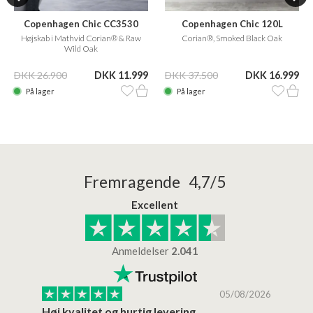
Copenhagen Chic CC3530
Copenhagen Chic 120L
Højskab i Mathvid Corian® & Raw
Corian®, Smoked Black Oak
Wild Oak
DKK 26.900
DKK 11.999
DKK 37.500
DKK 16.999
På lager
På lager
Fremragende 4,7/5
Excellent
Anmeldelser
2.041
/2026
05/08/2026
Høj kvalitet og hurtig levering
Mege