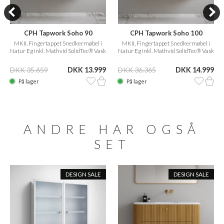
CPH Tapwork Soho 90
CPH Tapwork Soho 100
MKII, Fingertappet Snedkermøbel i
MKII, Fingertappet Snedkermøbel i
Natur Eg inkl. Mathvid SolidTec® Vask
Natur Eg inkl. Mathvid SolidTec® Vask
DKK 35.659
DKK 13.999
DKK 36.365
DKK 14.999
På lager
På lager
ANDRE HAR OGSÅ
SET
DESIGN SALE
DESIGN SALE