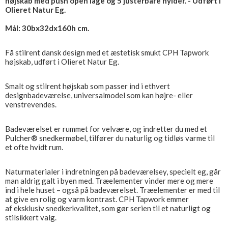
højskab med push open låge og 5 justerbare hylder. - Udført i
Olieret Natur Eg.
Mål: 30bx32dx160h cm.
Få stilrent dansk design med et æstetisk smukt CPH Tapwork
højskab, udført i Olieret Natur Eg.
Smalt og stilrent højskab som passer ind i ethvert
designbadeværelse, universalmodel som kan højre- eller
venstrevendes.
Badeværelset er rummet for velvære, og indretter du med et
Pulcher® snedkermøbel, tilfører du naturlig og tidløs varme til
et ofte hvidt rum.
Naturmaterialer i indretningen på badeværelsey, specielt eg, går
man aldrig galt i byen med. Træelementer vinder mere og mere
ind i hele huset – også på badeværelset. Træelementer er med til
at give en rolig og varm kontrast. CPH Tapwork emmer
af eksklusiv snedkerkvalitet, som gør serien til et naturligt og
stilsikkert valg.