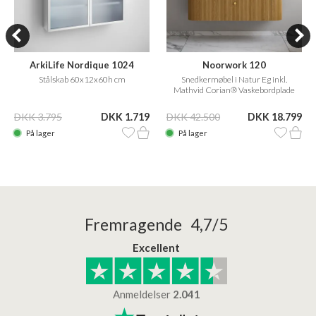
ArkiLife Nordique 1024
Noorwork 120
Stålskab 60x12x60h cm
Snedkermøbel i Natur Eg inkl.
Mathvid Corian® Vaskebordplade
DKK 3.795
DKK 1.719
DKK 42.500
DKK 18.799
På lager
På lager
Fremragende 4,7/5
Excellent
Anmeldelser
2.041