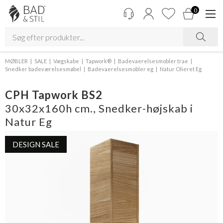
0
MØBLER
SALE
Vægskabe
Tapwork®
Badevaerelsesmobler trae
Snedker badeværelsesmøbel
Badevaerelsesmobler eg
Natur Olieret Eg
CPH Tapwork BS2
30x32x160h cm., Snedker-højskab i
Natur Eg
DESIGN SALE