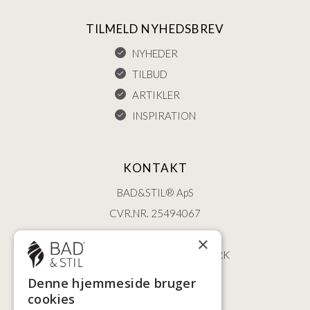
TILMELD NYHEDSBREV
NYHEDER
TILBUD
ARTIKLER
INSPIRATION
KONTAKT
BAD&STIL® ApS
CVR.NR. 25494067
ØSTERBROGADE 202
×
2100 KØBENHAVN • DANMARK
+45 3920 5084
Denne hjemmeside bruger
BADSTIL@BADSTIL.DK
cookies