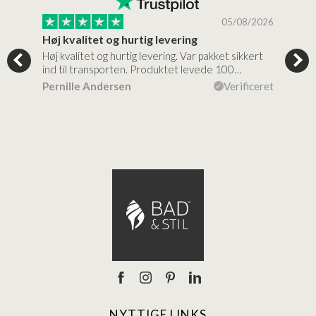
/2026
05/08/2026
Høj kvalitet og hurtig levering
Mege
tigt,
Høj kvalitet og hurtig levering. Var pakket sikkert
Prod
ind til transporten. Produktet levede 100…
kval
efte
ceret
Pernille Andersen
Verificeret
Ann
NYTTIGE LINKS