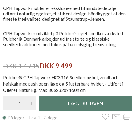
CPH Tapwork møbler er eksklusive ned til mindste detalje,
udført i naturlig egetræ, et stilrent design, håndbygget af den
fineste trækvalitet, designet af Staunstrup+Jensen.
CPH Tapwork er udviklet på Pulcher's eget snedkerværksted.
Pulcher® Denmark arbejder ud fra stolte og klassiske
snedkertraditioner med fokus på bæredygtig fremstilling.
DKK 17.745
DKK 9.499
Pulcher® CPH Tapwork HC3316 Snedkermøbel, vendbart
højskab med push open låge og 5 justerbare hylder. - Udført i
Olieret Natur Eg. Mål: 30bx32dx160h cm.
-
+
På lager Lev. 1 - 3 dage