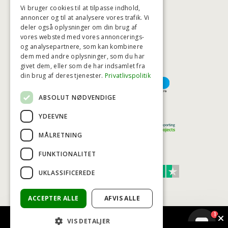
Vi bruger cookies til at tilpasse indhold,
annoncer og til at analysere vores trafik. Vi
deler også oplysninger om din brug af
HØJESTE KREDITVÆRDIGHED
vores websted med vores annoncerings-
og analysepartnere, som kan kombinere
dem med andre oplysninger, som du har
givet dem, eller som de har indsamlet fra
BETALINGSMULIGHEDER
din brug af deres tjenester.
Privatlivspolitik
ABSOLUT NØDVENDIGE
TRYG OG SIKKER E-HANDEL
YDEEVNE
MÅLRETNING
FUNKTIONALITET
TRUST SCORE 4,7
UKLASSIFICEREDE
Excellent
ACCEPTER ALLE
AFVIS ALLE
1
VIS DETALJER
© COPYRIGHT - BAD&STIL® ApS 2026