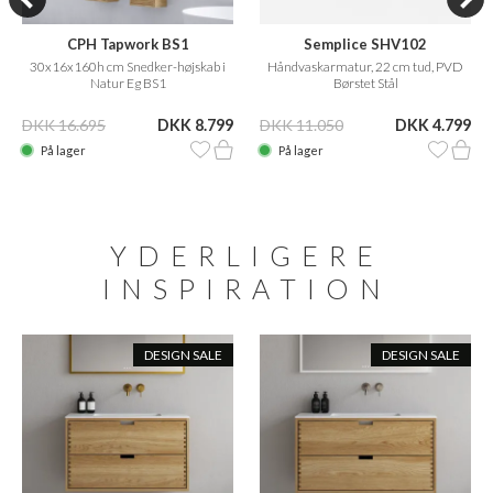
CPH Tapwork BS1
Semplice SHV102
30x16x160h cm Snedker-højskab i
Håndvaskarmatur, 22 cm tud, PVD
Natur Eg BS1
Børstet Stål
DKK 16.695
DKK 8.799
DKK 11.050
DKK 4.799
På lager
På lager
YDERLIGERE
INSPIRATION
DESIGN SALE
DESIGN SALE