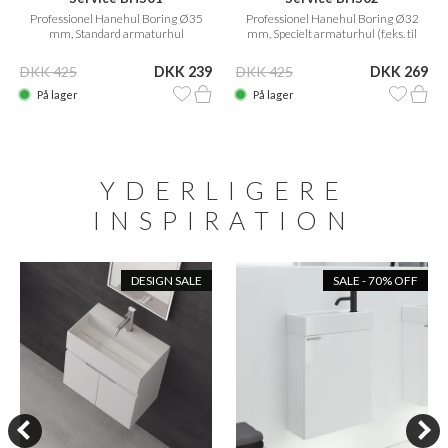
Professionel Hanehul Boring Ø35
Professionel Hanehul Boring Ø32
mm, Standard armaturhul
mm, Specielt armaturhul (f.eks. til
Vola)
DKK 425
DKK 239
DKK 425
DKK 269
På lager
På lager
YDERLIGERE
INSPIRATION
DESIGN SALE
SALE - 70% OFF