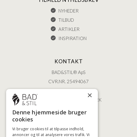
NYHEDER
TILBUD
ARTIKLER
INSPIRATION
KONTAKT
BAD&STIL® ApS
CVR.NR. 25494067
ØSTERBROGADE 202
×
2100 KØBENHAVN • DANMARK
+45 3920 5084
Denne hjemmeside bruger
BADSTIL@BADSTIL.DK
cookies
Vi bruger cookies til at tilpasse indhold,
annoncer og til at analysere vores trafik. Vi