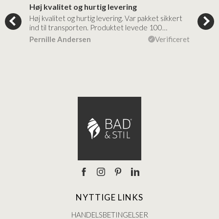
Høj kvalitet og hurtig levering
Mege
tigt,
Høj kvalitet og hurtig levering. Var pakket sikkert
Prod
ind til transporten. Produktet levede 100…
kval
efte
ceret
Pernille Andersen
Verificeret
Ann
NYTTIGE LINKS
HANDELSBETINGELSER