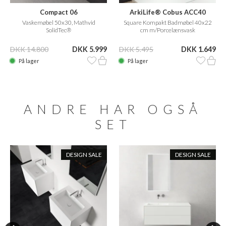
Compact 06
ArkiLife® Cobus ACC40
Vaskemøbel 50x30, Mathvid
Square Kompakt Badmøbel 40x22
SolidTec®
cm m/Porcelænsvask
DKK 14.800
DKK 5.999
DKK 5.495
DKK 1.649
På lager
På lager
ANDRE HAR OGSÅ
SET
DESIGN SALE
DESIGN SALE