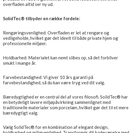
overfladen altid ser ny ud.
SolidTec® tilbyder en række fordele:
Rengøringsvenlighed: Overfladen er let at rengøre og
vedligeholde, hvilket gør det ideelt til både private hjem og
professionelle miljøer.
Holdbarhed: Materialet kan nemt slibes op, så det forbliver
smukt i mange år.
Farvebestandighed: Vi giver 10 års garanti på
farvebestandighed, så du kan være tryg ved dit valg.
Bæredygtighed er en central del af vores filosofi. SolidTec® har
en betydeligt lavere miljøpåvirkning sammenlignet med
traditionelle materialer som porcelæn, hvilket gør det til et mere
bæredygtigt valg.
Vælg SolidTec® for en kombination af elegant design,
holdbarhed og miljøvenlighed. Transformér dit badeværelse med