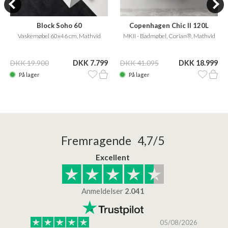
Block Soho 60
Copenhagen Chic II 120L
Vaskemøbel 60x46 cm, Mathvid
MKII - Badmøbel, Corian®, Mathvid
DKK 19.900
DKK 7.799
DKK 41.095
DKK 18.999
På lager
På lager
Fremragende 4,7/5
Excellent
Anmeldelser
2.041
/2026
05/08/2026