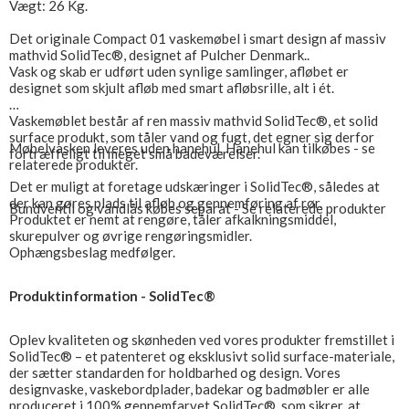
Vægt: 26 Kg.
Det originale Compact 01 vaskemøbel i smart design af massiv
mathvid SolidTec®, designet af Pulcher Denmark..
Vask og skab er udført uden synlige samlinger, afløbet er
designet som skjult afløb med smart afløbsrille, alt i ét.
Vaskemøblet består af ren massiv mathvid SolidTec®, et solid
surface produkt, som tåler vand og fugt, det egner sig derfor
Møbelvasken leveres uden hanehul. Hanehul kan tilkøbes - se
fortræffeligt til meget små badeværelser.
relaterede produkter.
Det er muligt at foretage udskæringer i SolidTec®, således at
der kan gøres plads til afløb og gennemføring af rør.
Bundventil og vandlås købes separat - Se relaterede produkter
Produktet er nemt at rengøre, tåler afkalkningsmiddel,
skurepulver og øvrige rengøringsmidler.
Ophængsbeslag medfølger.
Produktinformation - SolidTec®
Oplev kvaliteten og skønheden ved vores produkter fremstillet i
SolidTec® – et patenteret og eksklusivt solid surface-materiale,
der sætter standarden for holdbarhed og design. Vores
designvaske, vaskebordplader, badekar og badmøbler er alle
produceret i 100% gennemfarvet SolidTec®, som sikrer, at