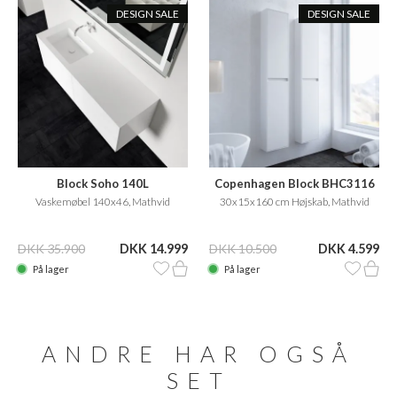
DESIGN SALE
DESIGN SALE
Block Soho 140L
Copenhagen Block BHC3116
Vaskemøbel 140x46, Mathvid
30x15x160 cm Højskab, Mathvid
DKK 35.900
DKK 14.999
DKK 10.500
DKK 4.599
På lager
På lager
ANDRE HAR OGSÅ
SET