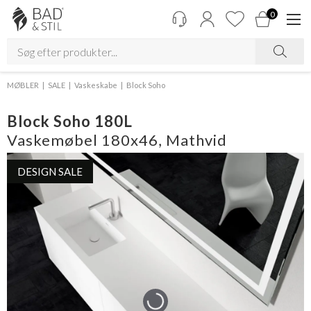
0
MØBLER
SALE
Vaskeskabe
Block Soho
Block Soho 180L
Vaskemøbel 180x46, Mathvid
DESIGN SALE