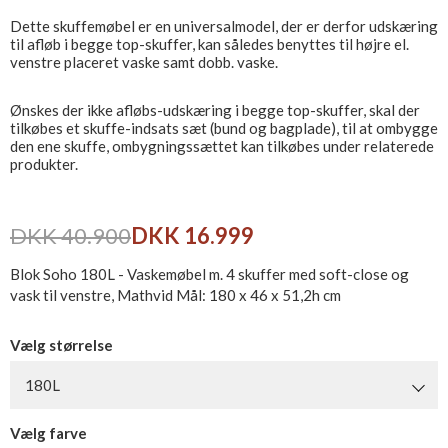
Dette skuffemøbel er en universalmodel, der er derfor udskæring
til afløb i begge top-skuffer, kan således benyttes til højre el.
venstre placeret vaske samt dobb. vaske.
Ønskes der ikke afløbs-udskæring i begge top-skuffer, skal der
tilkøbes et skuffe-indsats sæt (bund og bagplade), til at ombygge
den ene skuffe, ombygningssættet kan tilkøbes under relaterede
produkter.
DKK 40.900
DKK 16.999
Blok Soho 180L - Vaskemøbel m. 4 skuffer med soft-close og
vask til venstre, Mathvid Mål: 180 x 46 x 51,2h cm
Vælg størrelse
180L
Vælg farve