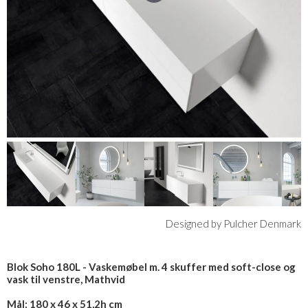
Designed by Pulcher Denmark
Blok Soho 180L - Vaskemøbel m. 4 skuffer med soft-close og
vask til venstre, Mathvid
Mål: 180 x 46 x 51,2h cm