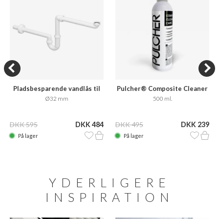
Pladsbesparende vandlås til
Pulcher® Composite Cleaner
badmøbler
Care
Ø32 mm
500 ml.
DKK 595
DKK 484
DKK 495
DKK 239
På lager
På lager
YDERLIGERE
INSPIRATION