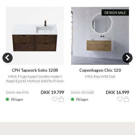
DESIGN SALE
CPH Tapwork Soho 120R
Copenhagen Chic 120
MKIII, Fingertappet Snedkermøbel i
MKII, Raw Wild Oak
Røget Eg inkl. Mathvid SolidTec® Vask
DKK 46.995
DKK 19.799
DKK 37.500
DKK 16.999
På lager
På lager