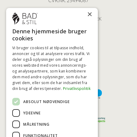
CVR.NR. 25494067
ØSTERBROGADE 202
×
2100 KØBENHAVN • DANMARK
+45 3920 5084
Denne hjemmeside bruger
BADSTIL@BADSTIL.DK
cookies
Vi bruger cookies til at tilpasse indhold,
annoncer og til at analysere vores trafik. Vi
deler også oplysninger om din brug af
HØJESTE KREDITVÆRDIGHED
vores websted med vores annoncerings-
og analysepartnere, som kan kombinere
dem med andre oplysninger, som du har
givet dem, eller som de har indsamlet fra
BETALINGSMULIGHEDER
din brug af deres tjenester.
Privatlivspolitik
ABSOLUT NØDVENDIGE
TRYG OG SIKKER E-HANDEL
YDEEVNE
MÅLRETNING
FUNKTIONALITET
TRUST SCORE 4,7