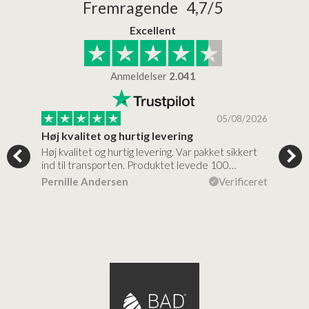
Fremragende 4,7/5
Excellent
Anmeldelser
2.041
/2026
05/08/2026
Høj kvalitet og hurtig levering
Mege
tigt,
Høj kvalitet og hurtig levering. Var pakket sikkert
Prod
ind til transporten. Produktet levede 100…
kval
efte
ceret
Pernille Andersen
Verificeret
Ann