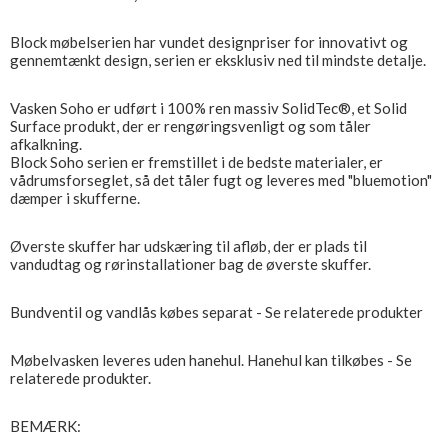
Block møbelserien har vundet designpriser for innovativt og
gennemtænkt design, serien er eksklusiv ned til mindste detalje.
Vasken Soho er udført i 100% ren massiv SolidTec®, et Solid
Surface produkt, der er rengøringsvenligt og som tåler
afkalkning.
Block Soho serien er fremstillet i de bedste materialer, er
vådrumsforseglet, så det tåler fugt og leveres med "bluemotion"
dæmper i skufferne.
Øverste skuffer har udskæring til afløb, der er plads til
vandudtag og rørinstallationer bag de øverste skuffer.
Bundventil og vandlås købes separat - Se relaterede produkter
Møbelvasken leveres uden hanehul. Hanehul kan tilkøbes - Se
relaterede produkter.
BEMÆRK: