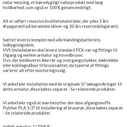
natur messing, et bæredygtigt naturprodukt med lang
holdbarhed, som også er 100% genanvendeligt.
Alt er udført i massive kvalitetsmaterialer, der ydes 5 års
drypgaranti på keramiske skiver og 20 års reservedelsgaranti.
Sættet leveres komplet med alle blandingsbatteriets
indbygningsdele.
VVS Installatøren skal levere standard PEX-rør og fittings til
tilgang og mellem armatur og hovedbruser.
Dvs. der medleveres ikke rør og overgangsstykker, dækvinkler
eller koblingsdåser til brusesættet, da typerne af fittings
varierer alt efter monteringsvalg.
Vi anbefaler installation med de originale ½" lækagesikringer til
dette armatur, disse købes separat - Se relaterede produkter.
Vi anbefaler også at man benytter den løse afgangsmuffe
Pulcher PLA 1/2" til installering af bruserør, disse købes separat
- Se relaterede produkter.
Indløb armatur: 1/2"MUF