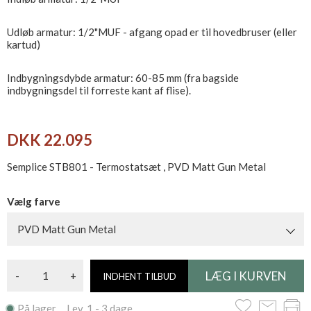
Udløb armatur: 1/2"MUF - afgang opad er til hovedbruser (eller
kartud)
Indbygningsdybde armatur: 60-85 mm (fra bagside
indbygningsdel til forreste kant af flise).
DKK 22.095
Semplice STB801 - Termostatsæt , PVD Matt Gun Metal
Vælg farve
PVD Matt Gun Metal
-
+
INDHENT TILBUD
På lager Lev. 1 - 3 dage