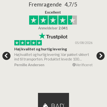
Fremragende 4,7/5
Excellent
Anmeldelser
2.041
/2026
05/08/2026
Høj kvalitet og hurtig levering
Mege
tigt,
Høj kvalitet og hurtig levering. Var pakket sikkert
Prod
ind til transporten. Produktet levede 100…
kval
efte
ceret
Pernille Andersen
Verificeret
Ann