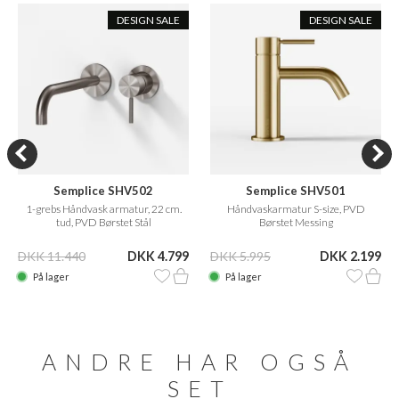
DESIGN SALE
DESIGN SALE
Semplice SHV502
Semplice SHV501
1-grebs Håndvask armatur, 22 cm.
Håndvaskarmatur S-size, PVD
tud, PVD Børstet Stål
Børstet Messing
DKK 11.440
DKK 4.799
DKK 5.995
DKK 2.199
På lager
På lager
ANDRE HAR OGSÅ
SET