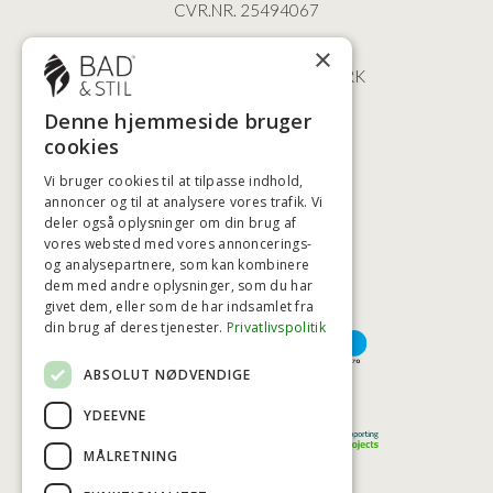
CVR.NR. 25494067
ØSTERBROGADE 202
×
2100 KØBENHAVN • DANMARK
+45 3920 5084
Denne hjemmeside bruger
BADSTIL@BADSTIL.DK
cookies
Vi bruger cookies til at tilpasse indhold,
annoncer og til at analysere vores trafik. Vi
HØJESTE KREDITVÆRDIGHED
deler også oplysninger om din brug af
vores websted med vores annoncerings-
og analysepartnere, som kan kombinere
dem med andre oplysninger, som du har
givet dem, eller som de har indsamlet fra
BETALINGSMULIGHEDER
din brug af deres tjenester.
Privatlivspolitik
ABSOLUT NØDVENDIGE
TRYG OG SIKKER E-HANDEL
YDEEVNE
MÅLRETNING