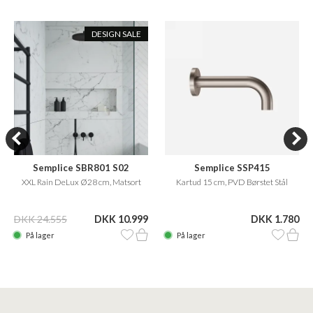
DESIGN SALE
Semplice SBR801 S02
Semplice SSP415
XXL Rain DeLux Ø28 cm, Matsort
Kartud 15 cm, PVD Børstet Stål
DKK 24.555
DKK 10.999
DKK 1.780
På lager
På lager