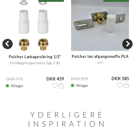
Pulcher løs afgangsmuffe PLA
Pulcher Lækagesikring 1/2”
1/2"
til indbygningsarmatur, lige, 2 stk
DKK 875
DKK 585
DKK 775
DKK 459
På lager
På lager
YDERLIGERE
INSPIRATION