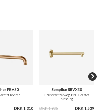
cher PBV30
Semplice SBVX30
ørstet Kobber
Bruserør fra væg, PVD Børstet
Brus
Messing
DKK 1.310
DKK 1.925
DKK 1.539
DKK 8