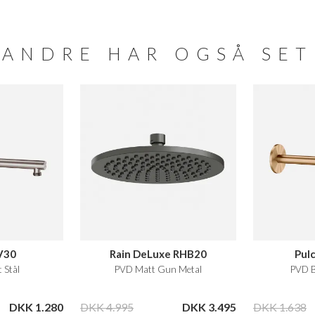
ANDRE HAR OGSÅ SET
V30
Rain DeLuxe RHB20
Pul
 Stål
PVD Matt Gun Metal
PVD B
DKK 1.280
DKK 4.995
DKK 3.495
DKK 1.638