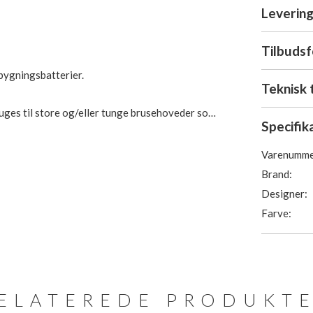
Levering
Tilbuds
dbygningsbatterier.
Teknisk 
bruges til store og/eller tunge brusehoveder som
Specifik
Varenumme
Brand:
Designer:
Farve:
ELATEREDE PRODUKT