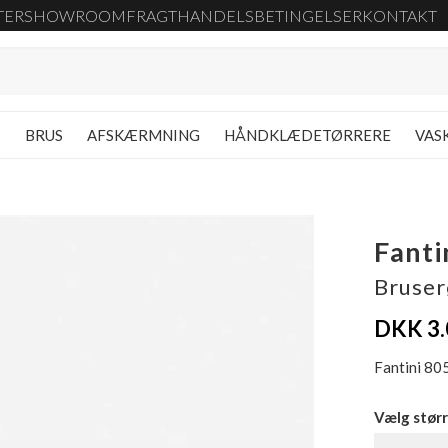
TER
SHOWROOM
FRAGT
HANDELSBETINGELSER
KONTAKT
G
BRUS
AFSKÆRMNING
HÅNDKLÆDETØRRERE
VAS
Fanti
Bruser
DKK 3.
Fantini 80
Vælg størr