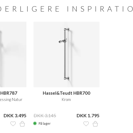
DERLIGERE INSPIRATI
 HBR787
Hassel&Teudt HBR700
Messing Natur
Krom
DKK 3.495
DKK 3.145
DKK 1.795
På lager