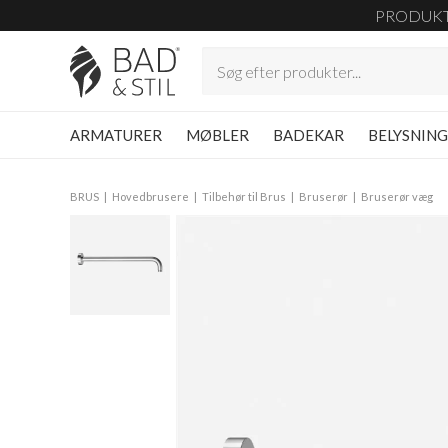
PRODUK
ARMATURER
MØBLER
BADEKAR
BELYSNIN
BRUS
Hovedbrusere
Tilbehør til Brus
Bruserør
Bruserør væg