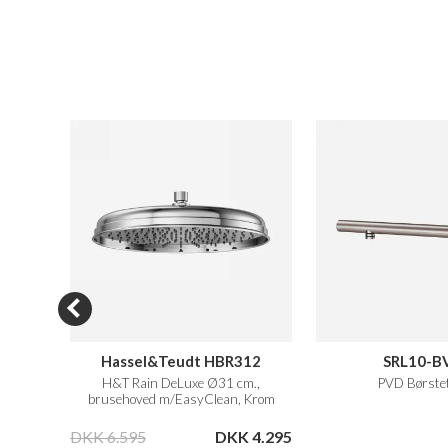
HBX28
Hassel&Teudt HBR312
SRL10-B
 Natur
H&T Rain DeLuxe Ø31 cm.,
PVD Børstet
brusehoved m/EasyClean, Krom
 6.548
DKK 6.595
DKK 4.295