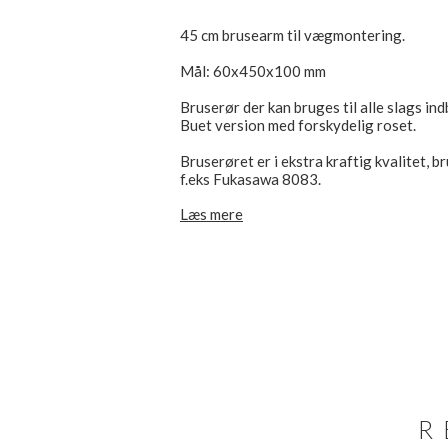
45 cm brusearm til vægmontering.
Mål: 60x450x100 mm
Bruserør der kan bruges til alle slags in
Buet version med forskydelig roset.
Bruserøret er i ekstra kraftig kvalitet, 
f.eks Fukasawa 8083.
Læs mere
Diameter vægroset; Ø60 mm
Bruserørets længde: 45 cm
Bruserørets højde (eks roset): 8 cm
Indløb: 1/2"NIP
Udløb: 1/2"NIP
R