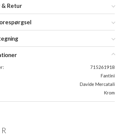
 & Retur
forespørgsel
tegning
ationer
r:
715261918
Fantini
Davide Mercatali
Krom
ER