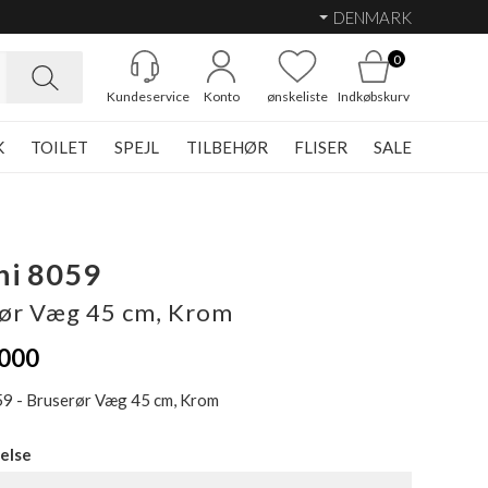
DENMARK
0
Kundeservice
Konto
ønskeliste
Indkøbskurv
K
TOILET
SPEJL
TILBEHØR
FLISER
SALE
ni 8059
ør Væg 45 cm, Krom
000
59 - Bruserør Væg 45 cm, Krom
else