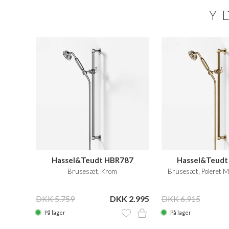
Y
Hassel&Teudt HBR787
Hassel&Teudt
Brusesæt, Krom
Brusesæt, Poleret 
DKK 5.759
DKK 2.995
DKK 6.915
På lager
På lager