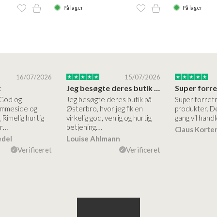
På lager
På lager
16/07/2026
15/07/2026
t
Jeg besøgte deres butik på Østerbro
 God og
Jeg besøgte deres butik på
Super forret
jemmeside og
Østerbro, hvor jeg fik en
produkter. De
 Rimelig hurtig
virkelig god, venlig og hurtig
gang vil handl
er…
betjening.…
Claus Korte
edel
Louise Ahlmann
Verificeret
Verificeret