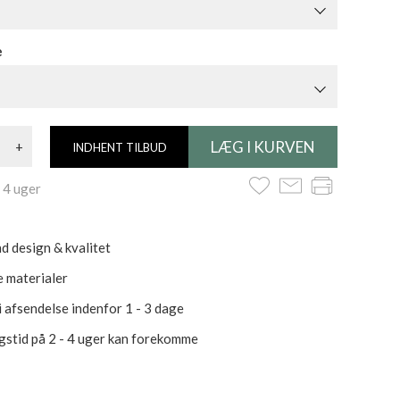
e
+
INDHENT TILBUD
 4 uger
d design & kvalitet
 materialer
i afsendelse indenfor 1 - 3 dage
gstid på 2 - 4 uger kan forekomme