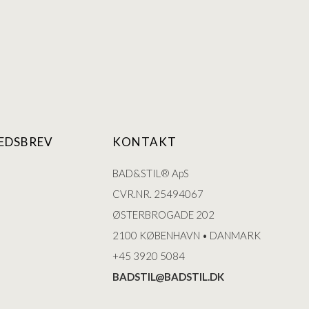
EDSBREV
KONTAKT
BAD&STIL® ApS
CVR.NR. 25494067
ØSTERBROGADE 202
2100 KØBENHAVN • DANMARK
+45 3920 5084
BADSTIL@BADSTIL.DK