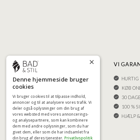
×
NYTTIGE LINKS
VI GARA
HANDELSBETINGELSER
HURTIG 
Denne hjemmeside bruger
cookies
LEVERING OG RETURET
KØB ONL
Vi bruger cookies til at tilpasse indhold,
FORTRYDELSESRET
30 DAG
annoncer og til at analysere vores trafik. Vi
KLAGER
100 % S
deler også oplysninger om din brug af
vores websted med vores annoncerings-
FRAGT
HJÆLP &
og analysepartnere, som kan kombinere
INDSTILLINGER FOR COOKIES
dem med andre oplysninger, som du har
givet dem, eller som de har indsamlet fra
din brug af deres tjenester.
Privatlivspolitik