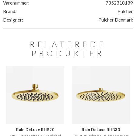
Varenummer:
7352318189
Brand:
Pulcher
Designer:
Pulcher Denmark
RELATEREDE
PRODUKTER
Rain DeLuxe RHB20
Rain DeLuxe RHB30
MKII, Hovedbruser Ø20, Polished
MKII Brusehoved, Poleret Messing