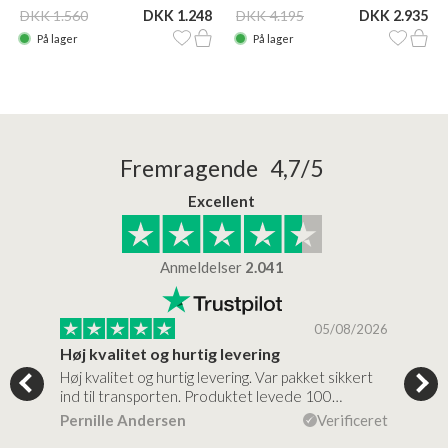
DKK 1.560
DKK 1.248
DKK 4.195
DKK 2.935
På lager
På lager
Fremragende 4,7/5
Excellent
Anmeldelser
2.041
/2026
05/08/2026
Høj kvalitet og hurtig levering
Mege
tigt,
Høj kvalitet og hurtig levering. Var pakket sikkert
Prod
ind til transporten. Produktet levede 100…
kval
efte
ceret
Pernille Andersen
Verificeret
Ann