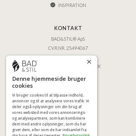
INSPIRATION
KONTAKT
BAD&STIL® ApS
CVR.NR. 25494067
ØSTERBROGADE 202
×
2100 KØBENHAVN • DANMARK
+45 3920 5084
Denne hjemmeside bruger
BADSTIL@BADSTIL.DK
cookies
Vi bruger cookies til at tilpasse indhold,
annoncer og til at analysere vores trafik. Vi
deler også oplysninger om din brug af
HØJESTE KREDITVÆRDIGHED
vores websted med vores annoncerings-
og analysepartnere, som kan kombinere
dem med andre oplysninger, som du har
givet dem, eller som de har indsamlet fra
BETALINGSMULIGHEDER
din brug af deres tjenester.
Privatlivspolitik