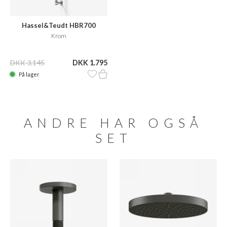
Hassel&Teudt HBR700
Krom
DKK 3.145
DKK 1.795
På lager
ANDRE HAR OGSÅ
SET