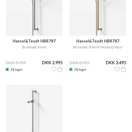
Hassel&Teudt HBR787
Hassel&Teudt HBR787
Brusesæt, Krom
Brusesæt, Poleret Messing Natur
DKK 5.759
DKK 2.995
DKK 6.915
DKK 3.495
På lager
På lager