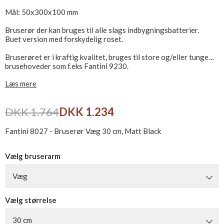
Mål: 50x300x100 mm
Bruserør der kan bruges til alle slags indbygningsbatterier.
Buet version med forskydelig roset.
Bruserøret er i kraftig kvalitet, bruges til store og/eller tunge
brusehoveder som f.eks Fantini 9230.
Læs mere
Diameter vægroset; Ø50 mm
Bruserørets længde: 30 cm
Bruserørets højde (eks roset): 6,5 cm
DKK 1.764
DKK 1.234
Indløb: 1/2"NIP
Udløb: 1/2"NIP
Fantini 8027 - Bruserør Væg 30 cm, Matt Black
Vælg bruserarm
Væg
Vælg størrelse
30 cm