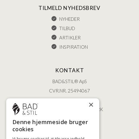
TILMELD NYHEDSBREV
NYHEDER
TILBUD
ARTIKLER
INSPIRATION
KONTAKT
BAD&STIL® ApS
CVR.NR. 25494067
ØSTERBROGADE 202
×
2100 KØBENHAVN • DANMARK
+45 3920 5084
Denne hjemmeside bruger
BADSTIL@BADSTIL.DK
cookies
Vi bruger cookies til at tilpasse indhold,