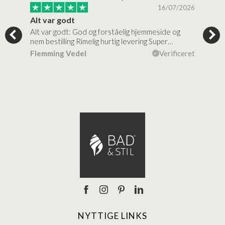
/2026
16/07/2026
Alt var godt
Jeg
Alt var godt: God og forståelig hjemmeside og
Jeg 
 for…
nem bestilling Rimelig hurtig levering Super…
en v
ceret
Flemming Vedel
Verificeret
Lou
NYTTIGE LINKS