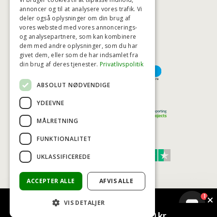
annoncer og til at analysere vores trafik. Vi
deler også oplysninger om din brug af
HØJESTE KREDITVÆRDIGHED
vores websted med vores annoncerings-
og analysepartnere, som kan kombinere
dem med andre oplysninger, som du har
givet dem, eller som de har indsamlet fra
BETALINGSMULIGHEDER
din brug af deres tjenester.
Privatlivspolitik
ABSOLUT NØDVENDIGE
TRYG OG SIKKER E-HANDEL
YDEEVNE
MÅLRETNING
FUNKTIONALITET
TRUST SCORE 4,7
UKLASSIFICEREDE
Excellent
ACCEPTER ALLE
AFVIS ALLE
1
VIS DETALJER
© COPYRIGHT - BAD&STIL® ApS 2026
Vind et gavekort på 5.000 kr.