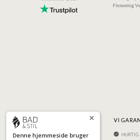
Lisbeth
Verificeret
Flemming V
Verificeret
×
NYTTIGE LINKS
VI GARA
HANDELSBETINGELSER
HURTIG 
Denne hjemmeside bruger