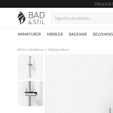
PRODUK
ARMATURER
MØBLER
BADEKAR
BELYSNIN
BRUS
Håndbruser
Tilbehør til Brus