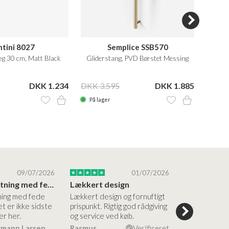
ntini 8027
Semplice SSB570
g 30 cm, Matt Black
Gliderstang, PVD Børstet Messing
DKK 1.234
DKK 3.595
DKK 1.885
DKK 6
På lager
På la
09/07/2026
01/07/2026
Super forretning med fede produkter
Lækkert design
ning med fede
Lækkert design og fornuftigt
Flinke og me
t er ikke sidste
prispunkt. Rigtig god rådgiving
medarbejdere
er her.
og service ved køb.
en fin måde. F
både af vask
rmann Larsen
Rasmus
Verificeret