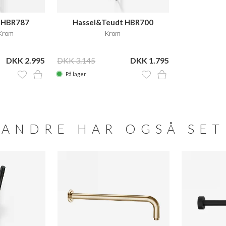
 HBR787
Hassel&Teudt HBR700
Krom
Krom
DKK 2.995
DKK 3.145
DKK 1.795
På lager
ANDRE HAR OGSÅ SET