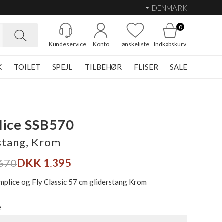
DENMARK
0
Kundeservice
Konto
ønskeliste
Indkøbskurv
K
TOILET
SPEJL
TILBEHØR
FLISER
SALE
lice SSB570
stang, Krom
670
DKK 1.395
plice og Fly Classic 57 cm gliderstang Krom
e