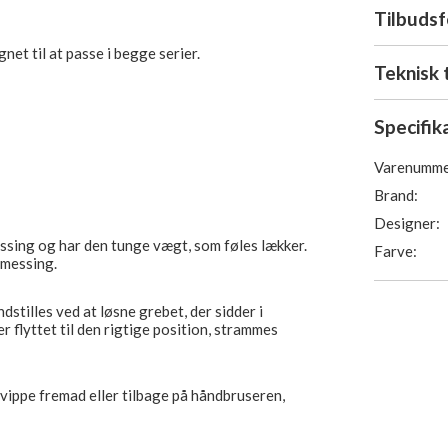
Tilbuds
net til at passe i begge serier.
Teknisk 
Specifik
Varenumme
Brand:
Designer:
ssing og har den tunge vægt, som føles lækker.
Farve:
 messing.
ndstilles ved at løsne grebet, der sidder i
r flyttet til den rigtige position, strammes
vippe fremad eller tilbage på håndbruseren,