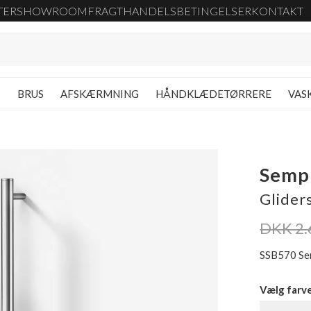
TER
SHOWROOM
FRAGT
HANDELSBETINGELSER
KONTAKT
G
BRUS
AFSKÆRMNING
HÅNDKLÆDETØRRERE
VAS
Semp
Glider
DKK 2.
SSB570 Sem
Vælg farv