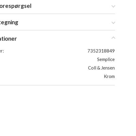
forespørgsel
tegning
ationer
r:
7352318849
Semplice
Coll & Jensen
Krom