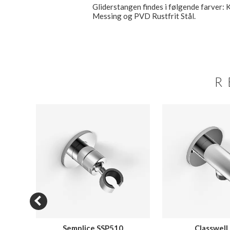
Gliderstangen findes i følgende farver:
Messing og PVD Rustfrit Stål.
R
SH220
Semplice SSP510
Classwell