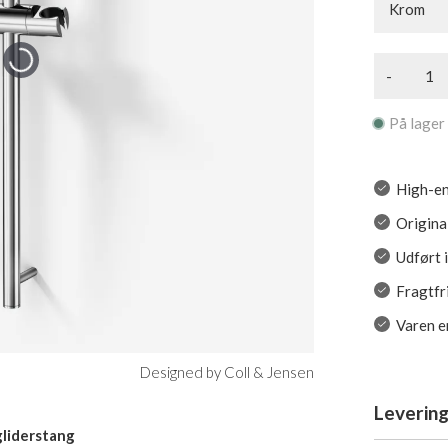
Krom
-
På lager
High-en
Origina
Udført 
Fragtfr
Varen er
Designed by Coll & Jensen
Levering
gliderstang