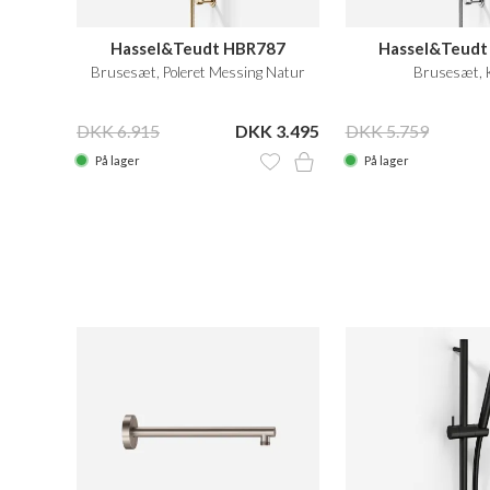
Hassel&Teudt HBR787
Hassel&Teudt
Brusesæt, Poleret Messing Natur
Brusesæt, 
DKK 6.915
DKK 3.495
DKK 5.759
På lager
På lager