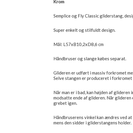
Krom
Semplice og Fly Classic gliderstang, desig
Super enkelt og stilfuldt design.
Mål: L57xB10,2xD8,6 cm
Håndbruser og slange købes separat.
Glideren er udført i massiv forkromet me
Selve stangen er produceret i forkromet
Når man er i bad, kan højden af glideren i
modsatte ende af glideren. Når glideren e
grebet igen.
Håndbruserens vinkel kan ændres ved at 
mens den sidder i gliderstangens holder.