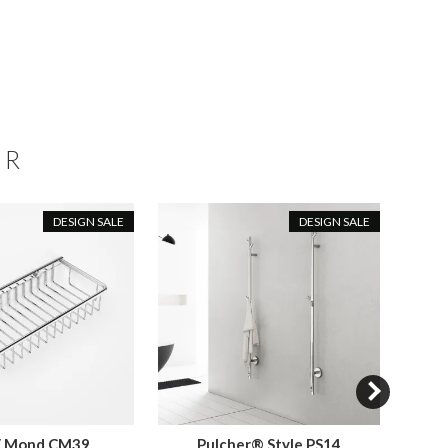
ER
DESIGN SALE
DESIGN SALE
 / Mond CM39
Pulcher® Style PS14