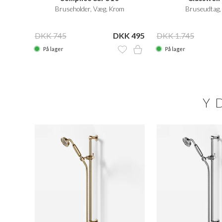
m
Bruseholder, Væg, Krom
Bruseudtag,
 3.385
DKK 745
DKK 495
DKK 1.745
På lager
På lager
Y