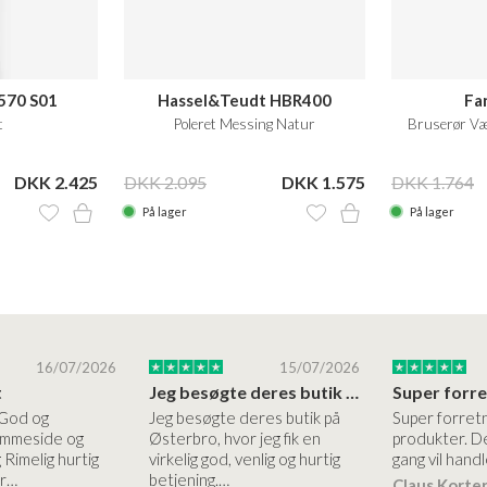
570 S01
Hassel&Teudt HBR400
Fa
t
Poleret Messing Natur
Bruserør Væ
DKK 2.425
DKK 2.095
DKK 1.575
DKK 1.764
På lager
På lager
16/07/2026
15/07/2026
t
Jeg besøgte deres butik på Østerbro
 God og
Jeg besøgte deres butik på
Super forret
jemmeside og
Østerbro, hvor jeg fik en
produkter. De
 Rimelig hurtig
virkelig god, venlig og hurtig
gang vil handl
er…
betjening.…
Claus Korte