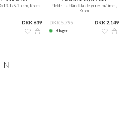
0x13.1x5.1h cm, Krom
Elektrisk Håndklædetørrer m/timer,
Fri
Krom
DKK 639
DKK 5.795
DKK 2.149
DKK 1
På lager
På la
ON