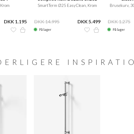
 Krom
SmartTerm Ø25 EasyClean, Krom
Brusekurv, 3
DKK 1.195
DKK 14.995
DKK 5.499
DKK 1.275
På lager
På lager
DERLIGERE INSPIRATI