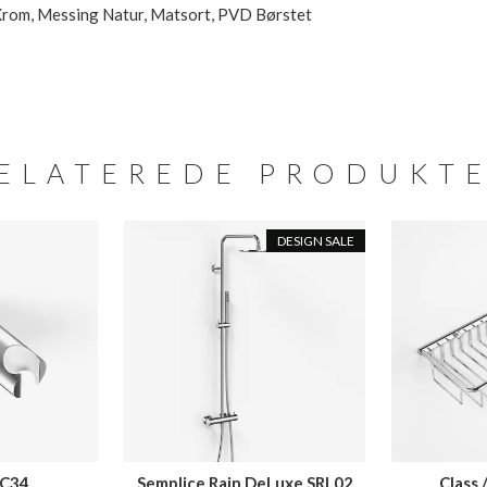
 Krom, Messing Natur, Matsort, PVD Børstet
ELATEREDE PRODUKT
DESIGN SALE
 C34
Semplice Rain DeLuxe SRL02
Class