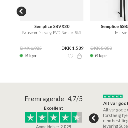
Semplice SBVX30
Semplice SSB
el
Bruserør fra væg, PVD Børstet Stål
Matsor
 1.344
DKK 1.925
DKK 1.539
DKK 5.050
På lager
På lager
13/01/2026
07/01/2026
Fremragende 4,7/5
smukke produkter i høj kvalitet til…
Meget tilfreds.
Alt var god
Excellent
kter i høj
God varer, høj kvalitet (og
Alt var godt:
eget rimelige
pris), men hurtig levering,
forståelig h
ordentlig indpaking. Jeg er
nem bestilling
superglad for…
levering Sup
Anmeldelser
2.029
urgwald