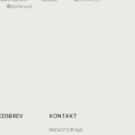
Ulla Konner
Verificeret
EDSBREV
KONTAKT
BAD&STIL® ApS