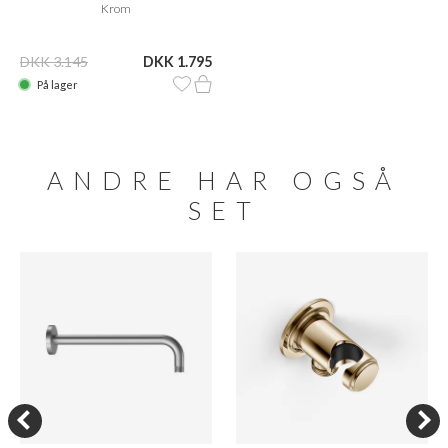
Krom
DKK 3.145
DKK 1.795
På lager
ANDRE HAR OGSÅ
SET