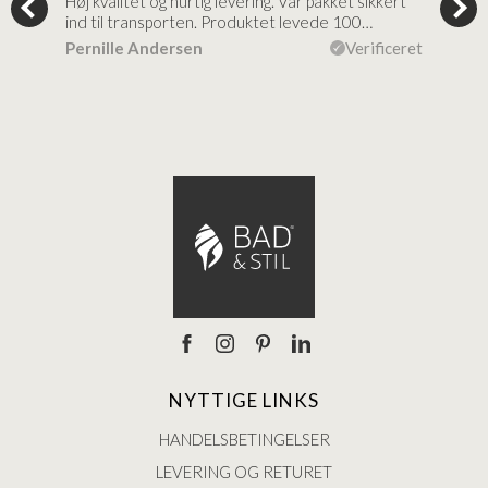
tigt,
Høj kvalitet og hurtig levering. Var pakket sikkert
Prod
ind til transporten. Produktet levede 100…
kval
efte
ceret
Pernille Andersen
Verificeret
Ann
NYTTIGE LINKS
HANDELSBETINGELSER
LEVERING OG RETURET