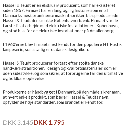
Hassel & Teudt er en eksklusiv producent, som har eksisteret
siden 1857. Firmaet har en lang og rig historie som en af​
Danmarks mest prominente maskinfabrikker, bl.a. producerede
Hassel & Teudt den smukke Københavnerbænk. Firmaet var de
første til at arbejde med elektriske installationer i København,
og stod bl.a. for de elektriske installationer på Amalienborg.
I 1960'erne blev firmaet mest kendt for den populære HT Rustik
lampeserie, som stadig er et dansk designikon.
Hassel & Teudt producerer fortsat efter stolte danske
håndværkstraditioner, i design og kvalitetsmaterialer, som er
uden sidestykke, og som sikrer, at forbrugerne får den ultimative
og holdbare oplevelse.
Produkterne er håndbygget i Danmark, på den måde sikrer man,
at hvert enkelt produkt, som bærer Hassel & Teudts navn,
opfylder de høje standarder, som brandet er kendt for.
DKK 3.145
DKK 1.795