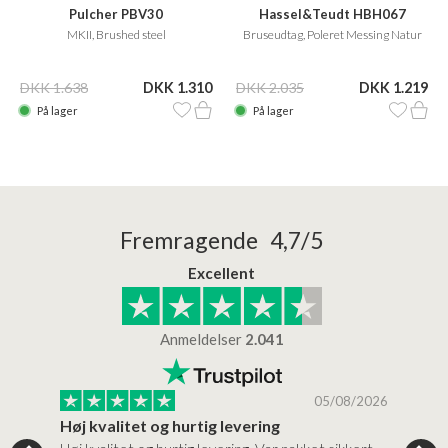
Pulcher PBV30
Hassel&Teudt HBH067
MKII, Brushed steel
Bruseudtag, Poleret Messing Natur
DKK 1.638
DKK 1.310
DKK 2.035
DKK 1.219
På lager
På lager
Fremragende 4,7/5
Excellent
Anmeldelser
2.041
/2026
05/08/2026
Høj kvalitet og hurtig levering
Mege