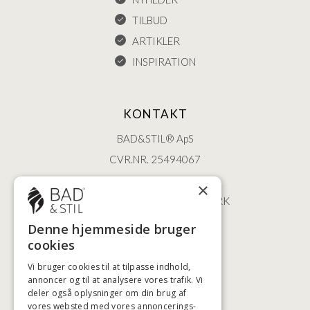
TILBUD
ARTIKLER
INSPIRATION
KONTAKT
BAD&STIL® ApS
CVR.NR. 25494067
ØSTERBROGADE 202
×
2100 KØBENHAVN • DANMARK
+45 3920 5084
Denne hjemmeside bruger
BADSTIL@BADSTIL.DK
cookies
Vi bruger cookies til at tilpasse indhold,
annoncer og til at analysere vores trafik. Vi
deler også oplysninger om din brug af
HØJESTE KREDITVÆRDIGHED
vores websted med vores annoncerings-